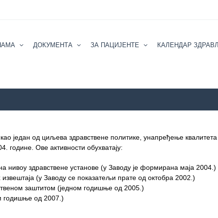
НАМА
ДОКУМЕНТА
ЗА ПАЦИЈЕНТЕ
КАЛЕНДАР ЗДРАВ
као један од циљева здравствене политике, унапређење квалитета
4. године. Ове активности обухватају:
 нивоу здравствене установе (у Заводу је формирана маја 2004.)
извештаја (у Заводу се показатељи прате од октобра 2002.)
твеном заштитом (једном годишње од 2005.)
м годишње од 2007.)