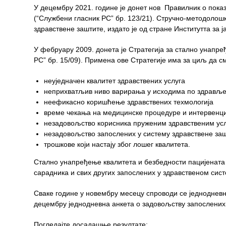
У децембру 2021. године је донет нов Правилник о пока
(“Службени гласник РС” бр. 123/21).
Стручно-методолошк
Служба
здравствене заштите, издато је од стране Институтта за 
стоматолошке
здравствене
У фебруару 2009. донета је Стратегија за стално унапр
заштите
РС” бр. 15/09). Примена ове Стратегије има за циљ да с
Служба за
неуједначен квалитет здравствених услуга
специјалистичко
неприхватљив ниво варирања у исходима по здравље
консултативну
неефикасно коришћење здравствених техмологија
делатност
време чекања на медицинске процедуре и интервенци
незадовољство корисника пруженим здравственим ус
Служба за
незадовољство запослених у систему здравствене за
унапређење
трошкове који настају због лошег квалитета.
и очување
здравља
Стално унапређење квалитета и безбедности пацијената 
сарадника и свих других запослених у здравственом сист
Служба за
медицинску
Сваке године у новембру месецу спроводи се једнодневн
дијагностику
децембру једнодневна анкета о задовољству запослених
Стационар
Погледајте досадашње резултате: