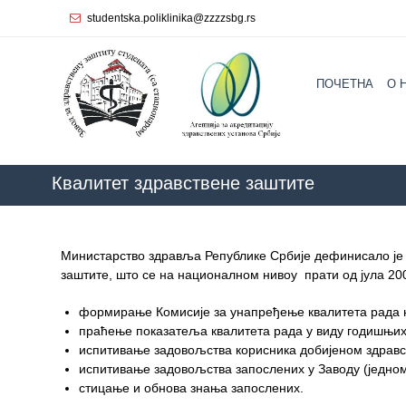
studentska.poliklinika@zzzzsbg.rs
Почетна
ПОЧЕТНА
O 
O
нама
Унутрашња
организација
Квалитет здравствене заштите
Руководство
Завода
Министарство здравља Републике Србије дефинисало је 
Служба
заштите, што се на националном нивоу прати од јула 200
опште
медицине
формирање Комисије за унапређење квалитета рада на
праћење показатеља квалитета рада у виду годишњих 
Служба за
испитивање задовољства корисника добијеном здравс
здравствену
испитивање задовољства запослених у Заводу (једно
заштиту
стицање и обнова знања запослених.
жена