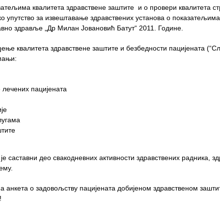
затељима квалитета здравствене заштите и о провери квалитета ст
о упутство за извештавање здравствених установа о показатељима
јавно здравље „Др Милан Јовановић Батут“ 2011. Године.
еђење квалитета здравствене заштите и безбедности пацијената (“С
мањи:
 лечених пацијената
је
лугама
штите
је саставни део свакодневних активности здравствених радника, з
ему.
а анкета о задовољству пацијената добијеном здравственом заштит
!