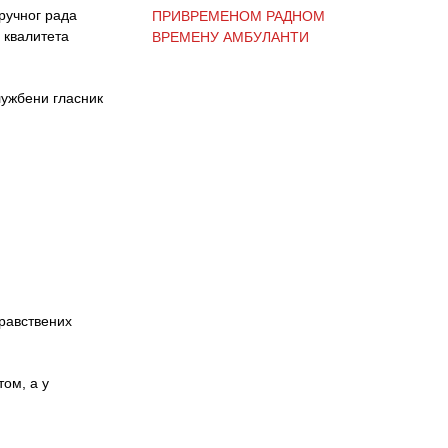
ПРИВРЕМЕНОМ РАДНОМ
ручног рада
ВРЕМЕНУ АМБУЛАНТИ
 квалитета
лужбени гласник
ОБАВЕШТЕЊЕ И
ИЗВИЊЕЊЕ ЗБОГ
ПРЕКИДА ТЕЛЕФОНСКИХ
ЛИНИЈА
ОБАВЕШТЕЊЕ о радном
времену Завода током
празника
дравствених
ОБАВЕШТЕЊЕ о радном
ом, а у
времену током празника