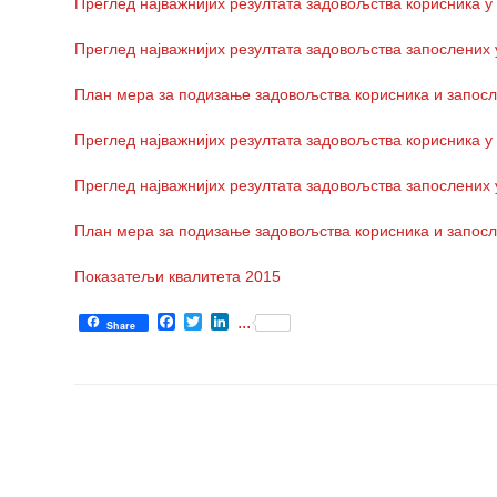
Преглед најважнијих резултата задовољства корисника у
РАСПОРЕД
Преглед најважнијих резултата задовољства запослених 
РАДА
ЛЕКАРА
План мера за подизање задовољства корисника и запосл
ЗАКАЗИВАЊЕ
Преглед најважнијих резултата задовољства корисника у
ПРЕГЛЕДА
Преглед најважнијих резултата задовољства запослених 
КВАЛИТЕТ
РАДА
План мера за подизање задовољства корисника и запосл
Показатељи
Показатељи квалитета 2015
квалитета
Facebook
Twitter
LinkedIn
...
Share
Задовољство
запослених
Задовољство
корисника
Акредитација