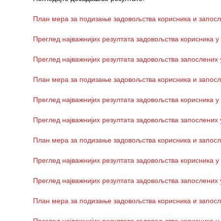
Служба
План мера за подизање задовољства корисника и запосл
социјалне
медицине са
Преглед најважнијих резултата задовољства корисника у
информатиком
Преглед најважнијих резултата задовољства запослених 
Служба за
правне,
План мера за подизање задовољства корисника и запосл
економско-
финансијске,
Преглед најважнијих резултата задовољства корисника у
техничке и
друге сличне
Преглед најважнијих резултата задовољства запослених 
послове
План мера за подизање задовољства корисника и запосл
Информатор
Преглед најважнијих резултата задовољства корисника у
Финансије
/ јавне
Преглед најважнијих резултата задовољства запослених 
набавке
План мера за подизање задовољства корисника и запосл
Квалитет