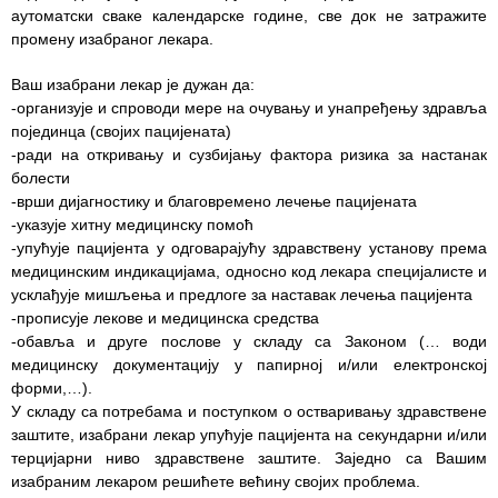
аутоматски сваке календарске године, све док не затражите
Служба
промену изабраног лекара.
социјалне
медицине са
Ваш изабрани лекар је дужан да:
информатиком
-организује и спроводи мере на очувању и унапређењу здравља
појединца (својих пацијената)
Служба за
-ради на откривању и сузбијању фактора ризика за настанак
правне,
болести
економско-
-врши дијагностику и благовремено лечење пацијената
финансијске,
-указује хитну медицинску помоћ
техничке и
-упућује пацијента у одговарајућу здравствену установу према
друге сличне
медицинским индикацијама, односно код лекара специјалисте и
послове
усклађује мишљења и предлоге за наставак лечења пацијента
-прописује лекове и медицинска средства
Информатор
-обавља и друге послове у складу са Законом (… води
медицинску документацију у папирној и/или електронској
Финансије
форми,…).
/ јавне
У складу са потребама и поступком о остваривању здравствене
набавке
заштите, изабрани лекар упућује пацијента на секундарни и/или
терцијарни ниво здравствене заштите. Заједно са Вашим
Квалитет
изабраним лекаром решићете већину својих проблема.