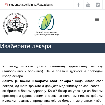
studentska.poliklinika@zzzzsbg.rs
Почетна
O
нама
Унутрашња
Изаберите лекара
организација
Руководство
Завода
ZZZZS Beograd
Изаберите лекара
У Заводу можете добити комплетну здравствену заштиту
Служба
(ванболничку и болничку). Ваше право и дужност је слободан
опште
избор лекара.
медицине
Зашто је важно изабрати свог лекара?
Када имате свог
лекара, од њега тражите и добијате медицинску помоћ, савет,…
Служба за
он брине о Вашем здрављу. Како? Лекар се упознаје са Вашим
здравствену
претходним здравственим стањем, са начином живота: добрим
заштиту
и лошим навикама, предочава које се болести могу развити због
жена