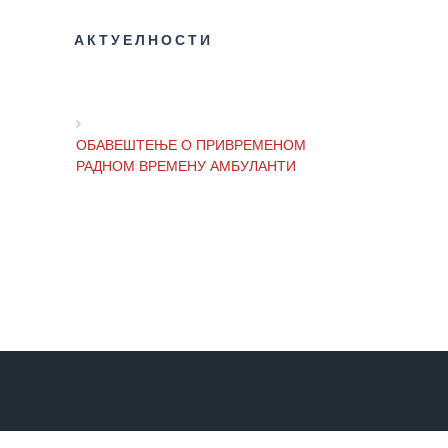
Завода
АКТУЕЛНОСТИ
Приговори
пацијената
УСЛУГЕ
ОБАВЕШТЕЊЕ О ПРИВРЕМЕНОМ
ПИТАЊА И
РАДНОМ ВРЕМЕНУ АМБУЛАНТИ
ОДГОВОРИ
Заштита
права
ОБАВЕШТЕЊЕ И ИЗВИЊЕЊЕ ЗБОГ
пацијената
ПРЕКИДА ТЕЛЕФОНСКИХ ЛИНИЈА
Права и
дужности
ОБАВЕШТЕЊЕ о радном времену
пацијената
Завода током празника
За особе са
инвалидитетом
ОБАВЕШТЕЊЕ о радном времену