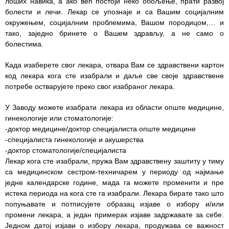
лоших навика, а ако већ постоји неко обољење, прати развој
болести и лечи. Лекар се упознаје и са Вашим социјалним
Служба
окружењем, социјалним проблемима, Вашом породицом,… и
стоматолошке
тако, заједно бринете о Вашем здрављу, а не само о
здравствене
болестима.
заштите
Када изаберете свог лекара, отвара Вам се здравствени картон
Служба за
код лекара кога сте изабрали и даље све своје здравствене
специјалистичко
потребе остварујете преко свог изабраног лекара.
консултативну
делатност
У Заводу можете изабрати лекара из области опште медицине,
гинекологије или стоматологије:
Служба за
-доктор медицине/доктор специјалиста опште медицине
унапређење
-специјалиста гинекологије и акушерства
и очување
-доктор стоматологије/специјалиста
здравља
Лекар кога сте изабрали, пружа Вам здравствену заштиту у тиму
са медицинском сестром-техничарем у периоду од најмање
Служба за
једне календарске године, мада га можете променити и пре
медицинску
истека периода на кога сте га изабрали. Лекара бирате тако што
дијагностику
попуњавате и потписујете образац изјаве о избору и/или
промени лекара, а један примерак изјаве задржавате за себе.
Стационар
Једном датој изјави о избору лекара, продужава се важност