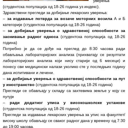
уверења
(студентска популација од 18-26 година уз индекс).
Служба
Здравствени прегледи за добијање лекарских уверења:
стоматолошке
–
за издавање потврда за возаче моторних возила
А и Б
здравствене
категорије (студентска популација од 18-26 година)
заштите
–
за добијање уверења о здравственој способности за
заснивање радног односа
(студентска популација од 18-26
Служба за
година)
специјалистичко
Потребно је да се дође на преглед до 8:30 часова ради
консултативну
обављања лабораторијских анализа (прихватају се резултати
делатност
лабораторијских анализа који нису старији од 6 месеци) и
понесу сви медицински налази уколико сте у последњих годину
Служба за
дана испитивани и лечени.
унапређење
–
за добијање уверења о здравственој способности за пут
и очување
у иностранство
(студентска популација од 18-26 година)
здравља
Прегледи се обављају у складу са захтевима земље у коју се
путује
Служба за
–
ради додатног уписа у високошколске установе
медицинску
(студентска популација од 18-26 година)
дијагностику
Прегледи за издавање лекарских уверења за упис на факултет/
високу школу обављају се сваког радног дана у времену од 7:30
Стационар
до 19:00 часова.