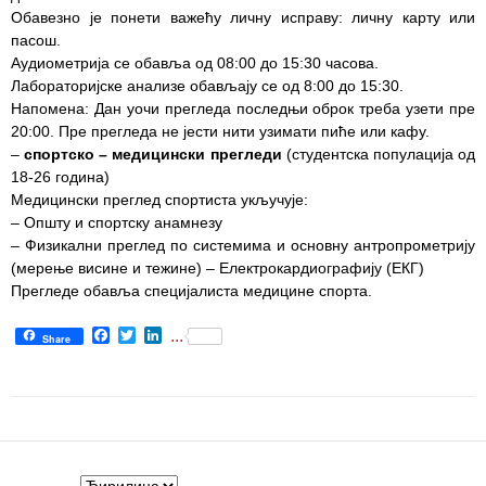
Обавезно је понети важећу личну исправу: личну карту или
Служба
пасош.
социјалне
Аудиометрија се обавља од 08:00 до 15:30 часова.
медицине са
Лабораторијске анализе обављају се од 8:00 до 15:30.
информатиком
Напомена: Дан уочи прегледа последњи оброк треба узети пре
20:00. Пре прегледа не јести нити узимати пиће или кафу.
Служба за
–
спортско – медицински прегледи
(студентска популација од
правне,
18-26 година)
економско-
Медицински преглед спортиста укључује:
финансијске,
– Општу и спортску анамнезу
техничке и
– Физикални преглед по системима и основну антропрометрију
друге сличне
(мерење висине и тежине) – Електрокардиографију (ЕКГ)
послове
Прегледе обавља специјалиста медицине спорта.
Информатор
Facebook
Twitter
LinkedIn
...
Share
Финансије
/ јавне
набавке
Квалитет