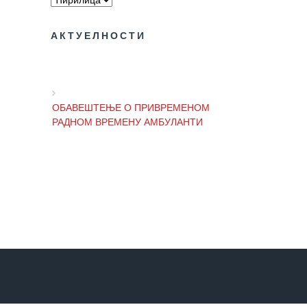
здравствене
заштите
АКТУЕЛНОСТИ
Документа
ДОКУМЕНТА
ЗА
ЗАПОСЛЕНЕ
ОБАВЕШТЕЊЕ О ПРИВРЕМЕНОМ
РАДНОМ ВРЕМЕНУ АМБУЛАНТИ
ОГЛАСИ И
КОНКУРСИ
ОБАВЕШТЕЊЕ И ИЗВИЊЕЊЕ ЗБОГ
Огласи и
ПРЕКИДА ТЕЛЕФОНСКИХ ЛИНИЈА
Конкурси
– 2024
Огласи и
ОБАВЕШТЕЊЕ о радном времену
Конкурси
Завода током празника
– Архива
ЗА
ПАЦИЈЕНТЕ