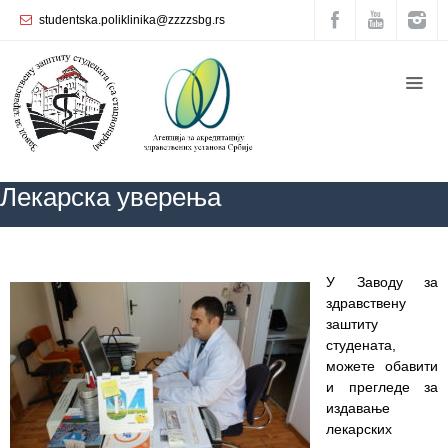
studentska.poliklinika@zzzzsbg.rs
Почетна
O
нама
Унутрашња
Лекарска уверења
организација
Руководство
Завода
ZZZZS Beograd
Лекарска уверења
У Заводу за
Служба
здравствену
опште
заштиту
медицине
студената,
можете обавити
Служба за
и прегледе за
здравствену
издавање
заштиту
лекарских
жена