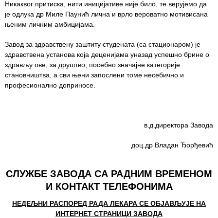
Никаквог притиска, нити иницијативе није било, те верујемо да
је одлука др Миле Паунић лична и врло вероватно мотивисана
Служба
њеним личним амбицијама.
социјалне
медицине са
Завод за здравствену заштиту студената (са стационаром) је
информатиком
здравствена установа која деценијама уназад успешно брине о
здрављу ове, за друштво, посебно значајне категорије
Служба за
становништва, а сви њени запослени томе несебично и
правне,
професионално доприносе.
економско-
финансијске,
техничке и
друге сличне
в.д.директора Завода
послове
доц.др Владан Ђорђевић
Информатор
Финансије
СЛУЖБЕ ЗАВОДА СА РАДНИМ ВРЕМЕНОМ
/ јавне
И КОНТАКТ ТЕЛЕФОНИМА
набавке
НЕДЕЉНИ РАСПОРЕД РАДА ЛЕКАРА СЕ ОБЈАВЉУЈЕ НА
Квалитет
ИНТЕРНЕТ СТРАНИЦИ ЗАВОДА