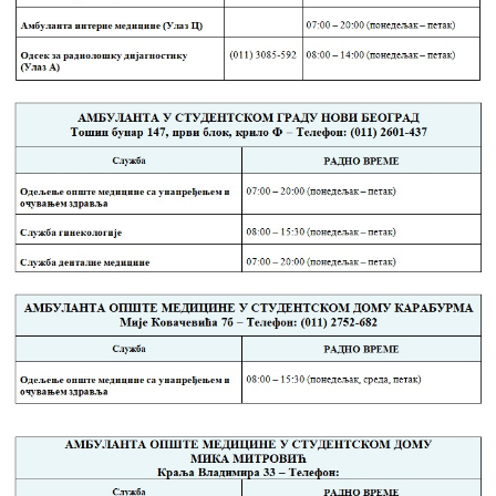
Завода
Приговори
пацијената
УСЛУГЕ
ПИТАЊА И
ОДГОВОРИ
Заштита
права
пацијената
Права и
дужности
пацијената
За особе са
инвалидитетом