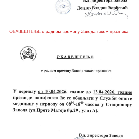
ОБАВЕШТЕЊЕ о радном времену Завода током празника