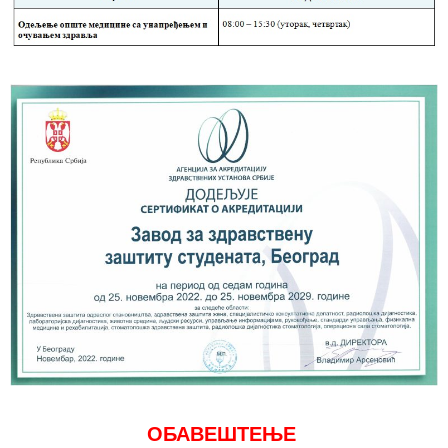
Изаберите
лекара
Прегледи
за дом
Систематски
прегледи
Лекарска
уверења
Календар
здравља
ЕДУКАТИВНИ
МАТЕРИЈАЛ
Блог
Koнтакт
ОБАВЕШТЕЊЕ