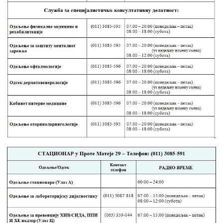
РАСПОРЕД
РАДА
ЛЕКАРА
ЗАКАЗИВАЊЕ
ПРЕГЛЕДА
КВАЛИТЕТ
РАДА
Показатељи
квалитета
Задовољство
запослених
Задовољство
корисника
Акредитација