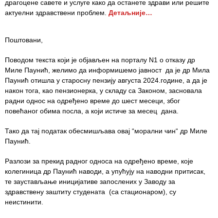
драгоцене савете и услуге како да останете здрави или решите
актуелни здравствени проблем.
Детаљније…
Служба
стоматолошке
здравствене
Поштовани,
заштите
Поводом текста који је објављен на порталу N1 о отказу др
Служба за
Миле Паунић, желимо да информишемо јавност да је др Мила
специјалистичко
Паунић отишла у старосну пензију августа 2024.године, а да је
консултативну
након тога, као пензионерка, у складу са Законом, засновала
делатност
радни однос на одређено време до шест месеци, због
повећаног обима посла, а који истиче за месец дана.
Служба за
унапређење
Тако да тај податак обесмишљава овај “морални чин“ др Миле
и очување
Паунић.
здравља
Разлози за прекид радног односа на одређено време, које
колегиница др Паунић наводи, а упућују на наводни притисак,
Служба за
те заустављање иницијативе запослених у Заводу за
медицинску
здравствену заштиту студената (са стационаром), су
дијагностику
неистинити.
Стационар