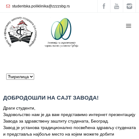
studentska.poliklinika@zzzzsbg.rs
Почетна
O
нама
Унутрашња
организација
Руководство
Завода
Служба
ДОБРОДОШЛИ НА САЈТ ЗАВОДА!
опште
медицине
Драги студенти,
Задовољство нам је да вам представимо интернет презентацију
Служба за
Завода за здравствену заштиту студената, Београд.
здравствену
Завод је установа традиционално посвећена здрављу студената
заштиту
и представља најбоље место на којем можете добити
жена