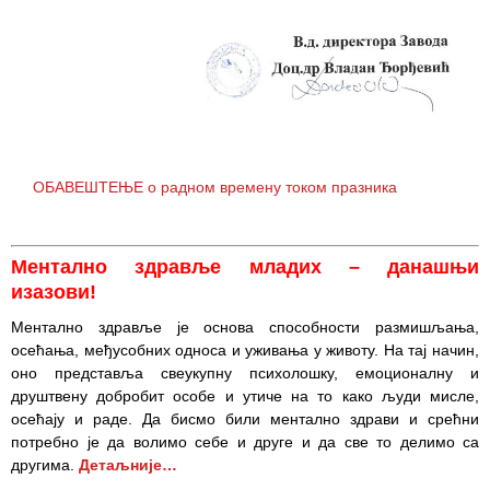
ОБАВЕШТЕЊЕ о радном времену током празника
Ментално здравље младих – данашњи
изазови!
Ментално здравље је основа способности размишљања,
осећања, међусобних односа и уживања у животу. На тај начин,
оно представља свеукупну психолошку, емоционалну и
друштвену добробит особе и утиче на то како људи мисле,
осећају и раде. Да бисмо били ментално здрави и срећни
потребно је да волимо себе и друге и да све то делимо са
другима.
Детаљније…