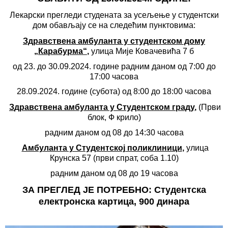
Лекарски прегледи студената за усељење у студентски
дом обављају се на следећим пунктовима:
Здравствена амбуланта у студентском дому
„Карабурма“
,
улица Мије Ковачевића 7 б
од 23. до 30.09.2024. године радним даном од 7:00 до
17:00 часова
28.09.2024. године (субота) од 8:00 до 18:00 часова
З
д
равствена амбуланта у Студентском граду
,
(Први
блок, Ф крило)
радним даном од 08 до 14:30 часова
Амбуланта у Студентској поликлиници
,
улица
Крунска 57 (први спрат, соба 1.10)
радним даном од 08 до 19 часова
ЗА ПРЕГЛЕД ЈЕ ПОТРЕБНО: Студентска
електронска картица, 900 динара