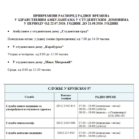
здравствене
заштите
Документа
ДОКУМЕНТА
ЗА
ЗАПОСЛЕНЕ
ОГЛАСИ И
КОНКУРСИ
Огласи и
Конкурси
– 2024
Огласи и
Конкурси
– Архива
ЗА
ПАЦИЈЕНТЕ