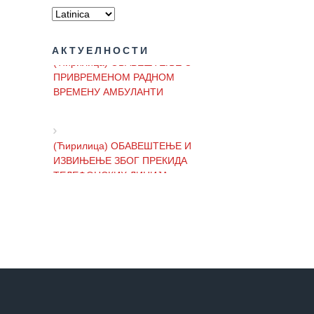
Služba
stomatološke
zdravstvene
АКТУЕЛНОСТИ
zaštite
(Ћирилица) ОБАВЕШТЕЊЕ О
ПРИВРЕМЕНОМ РАДНОМ
Služba za
ВРЕМЕНУ АМБУЛАНТИ
specijalističko
konsultativnu
delatnost
(Ћирилица) ОБАВЕШТЕЊЕ И
Služba za
ИЗВИЊЕЊЕ ЗБОГ ПРЕКИДА
unapređenje
ТЕЛЕФОНСКИХ ЛИНИЈА
i očuvanje
zdravlja
(Ћирилица) ОБАВЕШТЕЊЕ о
Služba za
радном времену Завода током
medicinsku
празника
dijagnostiku
Stacionar
(Ћирилица) ОБАВЕШТЕЊЕ о