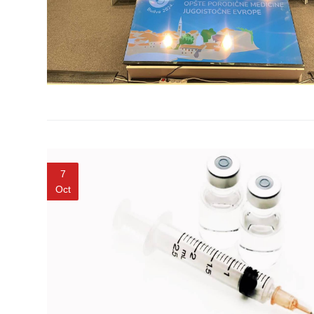
Pregledi
za dom
Sistematski
pregledi
Lekarska
uverenja
KALENDAR
ZDRAVLJA
7
EDUKATIVNI
Oct
MATERIJAL
BLOG
Kontakt