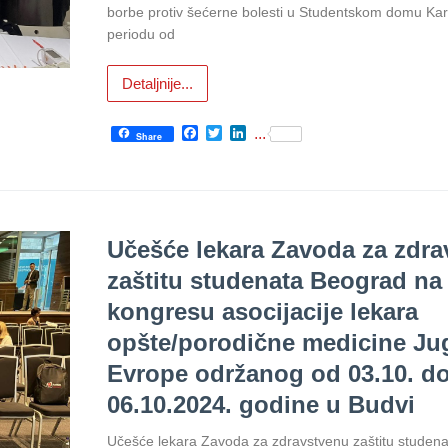
borbe protiv šećerne bolesti u Studentskom domu Ka
periodu od
Detaljnije...
Facebook
Twitter
LinkedIn
...
Share
Učešće lekara Zavoda za zdr
zaštitu studenata Beograd n
kongresu asocijacije lekara
opšte/porodične medicine Ju
Evrope održanog od 03.10. d
06.10.2024. godine u Budvi
Učešće lekara Zavoda za zdravstvenu zaštitu studen