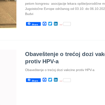
petom kongresu asocijacije lekara opšte/porodične m
Jugoistočne Evrope održanog od 03.10. do 06.10.202
Budvi
Facebook
Twitter
LinkedIn
...
Share
Obaveštenje o trećoj dozi vak
protiv HPV-a
Obaveštenje o trećoj dozi vakcine protiv HPV-a
Facebook
Twitter
LinkedIn
...
Share