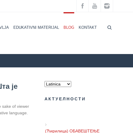
VLJA
EDUKATIVNI MATERIJAL
BLOG
KONTAKT
grad
BLOG
AKTUELNOSTI
EDUKATIVNI MATERIJAL
та је
АКТУЕЛНОСТИ
e sake of viewer
ative language.
(Ћирилица) ОБАВЕШТЕЊЕ