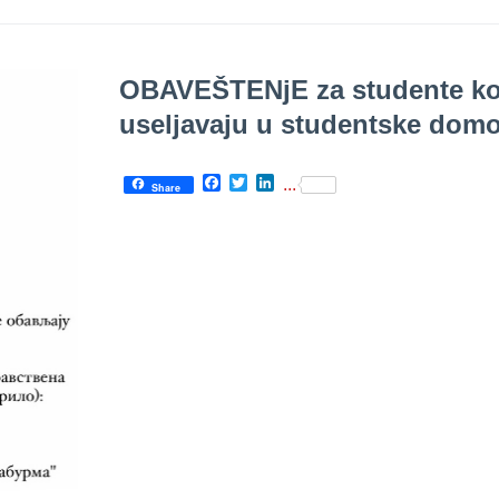
OBAVEŠTENјE za studente ko
uselјavaju u studentske dom
Facebook
Twitter
LinkedIn
...
Share