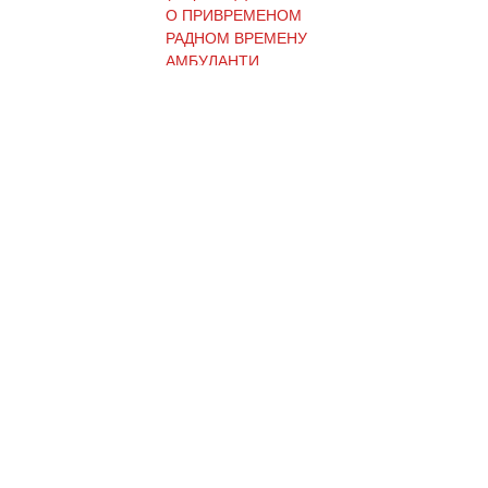
О ПРИВРЕМЕНОМ
РАДНОМ ВРЕМЕНУ
АМБУЛАНТИ
(Ћирилица) ОБАВЕШТЕЊЕ
И ИЗВИЊЕЊЕ ЗБОГ
ПРЕКИДА ТЕЛЕФОНСКИХ
ЛИНИЈА
(Ћирилица) ОБАВЕШТЕЊЕ
о радном времену Завода
током празника
(Ћирилица) ОБАВЕШТЕЊЕ
о радном времену током
празника