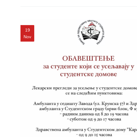
Služba
socijalne
medicine sa
informatikom
19
Služba za
Nov
pravne,
ekonomsko-
finansijske,
tehničke i
druge slične
poslove
Informator
Finansije
/ javne
nabavke
Kvalitet
zdravstvene