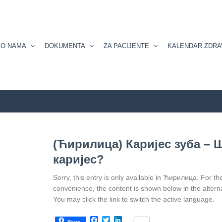
О NAMA
DOKUMENTA
ZA PACIJENTE
KALENDAR ZDRA
ZZZZS Beo
(Ћирилица) Каријес зуба – Ш
каријес?
Sorry, this entry is only available in Ћирилица. For th
convenience, the content is shown below in the altern
You may click the link to switch the active language.
Facebook
Twitter
LinkedIn
...
Share