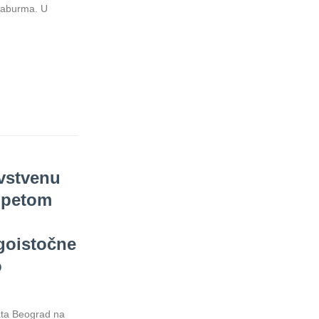
raburma. U
avstvenu
a petom
goistočne
o
ata Beograd na