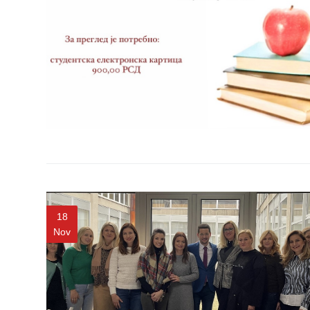
zaštite
Dokumenta
ДОКУМЕНТА
ЗА
ЗАПОСЛЕНЕ
OGLASI I
KONKURSI
ZA
PACIJENTE
RASPORED
18
RADA
Nov
LEKARA
ZAKAZIVANJE
PREGLEDA
Menu