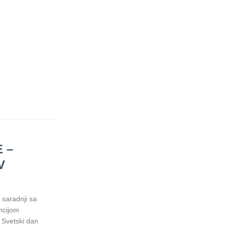
 –
V
 saradnji sa
ncijom
 Svetski dan