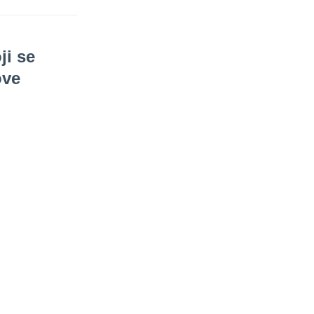
(Ћирилица) ОБАВЕШТЕЊЕ
ji se
о радном времену током
празника
ove