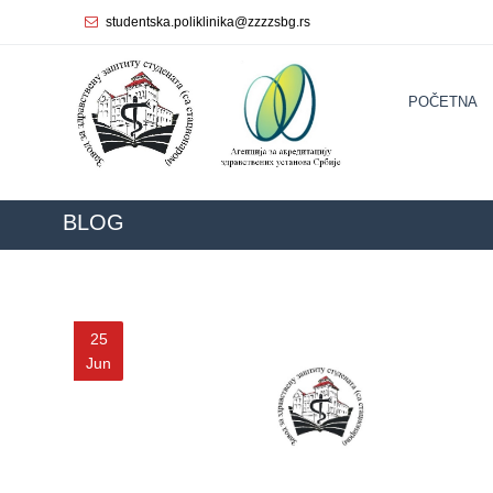
studentska.poliklinika@zzzzsbg.rs
Početna
POČETNA
О
nama
Unutrašnja
organizacija
BLOG
Rukovodstvo
Zavoda
Služba
25
opšte
Jun
medicine
Služba za
zdravstvenu
zaštitu žena