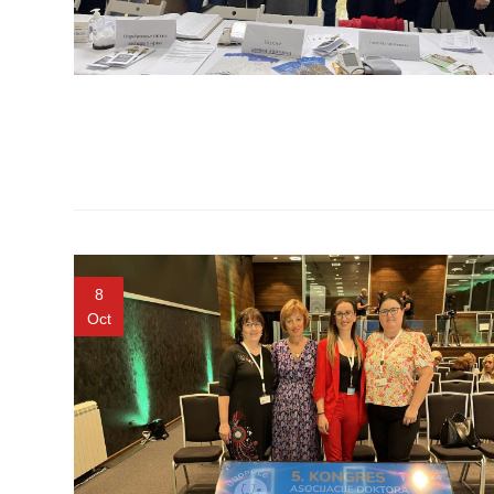
Item
USLUGE
PITANJA I
ODGOVORI
Zaštita
prava
pacijenata
Prava i
8
dužnosti
pacijenata
Oct
Za osobe sa
invaliditetom
Izaberite
lekara