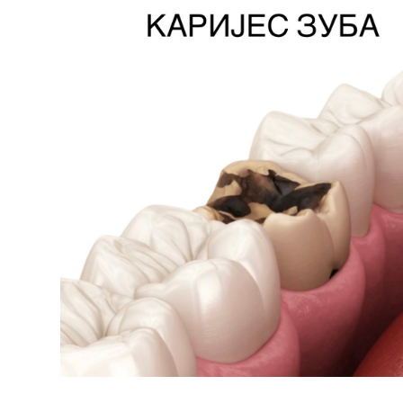
Služba
stomatološke
zdravstvene
zaštite
Služba za
specijalističko
konsultativnu
delatnost
Služba za
unapređenje
i očuvanje
zdravlja
Služba za
medicinsku
dijagnostiku
Stacionar