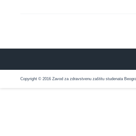
Služba
stomatološke
zdravstvene
zaštite
Služba za
specijalističko
konsultativnu
delatnost
Služba za
unapređenje
Copyright © 2016 Zavod za zdravstvenu zaštitu studenata Beograd.
i očuvanje
zdravlja
Služba za
medicinsku
dijagnostiku
Stacionar