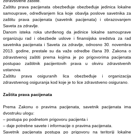
zdravstvene zaštite.
Služba
Zaštitu prava pacijenata obezbeđuje obezbeđuje jedinica lokalne
stomatološke
samouprave, određivanjem lica koje obavlјa poslove savetnika za
zdravstvene
zaštitu prava pacijenata (savetnik pacijenata) i obrazovanjem
zaštite
Saveta za zdravlјe.
Danom isteka roka utvrđenog da jedinice lokalne samouprave
Služba za
organizuju rad i obezbede uslove i finansijska sredstva za rad
specijalističko
savetnika pacijenata i Saveta za zdravlјe, odnosno 30. novembra
konsultativnu
2013. godine, prestale su da važe odredbe člana 39. Zakona o
delatnost
zdravstvenoj zaštiti prema kojima je po prigovorima pacijenata
postupao zaštitnik pacijentovih prava u okviru zdravstvenih
Služba za
ustanova
unapređenje
Zaštitu prava osiguranih lica obezbeđuje i organizacija
i očuvanje
zdravstvenog osiguranja kod koje je to lice zdravstveno osigurano.
zdravlja
Zaštita prava pacijenata
Služba za
medicinsku
Prema Zakonu o pravima pacijenata, savetnik pacijenata ima
dijagnostiku
dvostruku ulogu:
– postupa po podnetom prigovoru pacijenta i
Stacionar
– daje potrebne savete i informacije o pravima pacijenata.
Savetnik pacijenata postupa po prigovoru na teritoriji lokalne