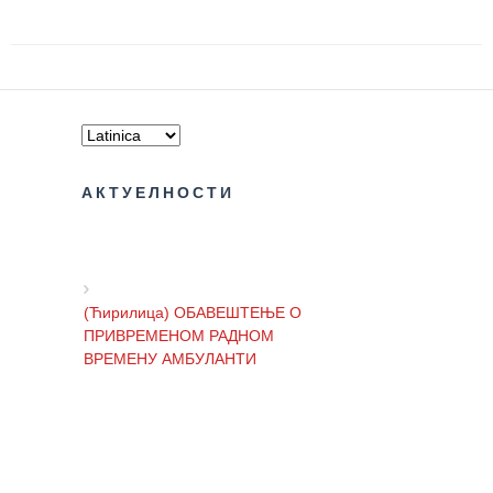
zaštite
Dokumenta
ДОКУМЕНТА
ЗА
ЗАПОСЛЕНЕ
OGLASI I
АКТУЕЛНОСТИ
KONKURSI
ZA
PACIJENTE
(Ћирилица) ОБАВЕШТЕЊЕ О
RASPORED
ПРИВРЕМЕНОМ РАДНОМ
RADA
ВРЕМЕНУ АМБУЛАНТИ
LEKARA
ZAKAZIVANJE
(Ћирилица) ОБАВЕШТЕЊЕ И
PREGLEDA
ИЗВИЊЕЊЕ ЗБОГ ПРЕКИДА
ТЕЛЕФОНСКИХ ЛИНИЈА
Menu