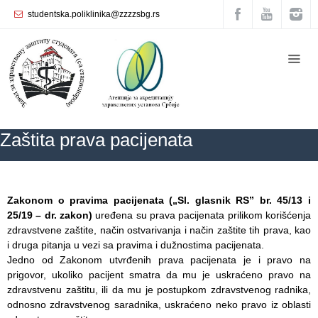
studentska.poliklinika@zzzzsbg.rs
Početna
О
nama
Unutrašnja
Zaštita prava pacijenata
organizacija
Rukovodstvo
Zavoda
ZZZZS Beograd
Zaštita prava pacijenata
Zakonom o pravima pacijenata („Sl. glasnik RS” br. 45/13 i
Služba
25/19 – dr. zakon)
uređena su prava pacijenata prilikom korišćenja
opšte
zdravstvene zaštite, način ostvarivanja i način zaštite tih prava, kao
medicine
i druga pitanja u vezi sa pravima i dužnostima pacijenata.
Jedno od Zakonom utvrđenih prava pacijenata je i pravo na
Služba za
prigovor, ukoliko pacijent smatra da mu je uskraćeno pravo na
zdravstvenu
zdravstvenu zaštitu, ili da mu je postupkom zdravstvenog radnika,
zaštitu žena
odnosno zdravstvenog saradnika, uskraćeno neko pravo iz oblasti