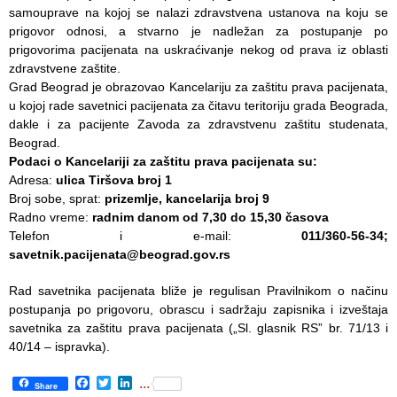
Služba
samouprave na kojoj se nalazi zdravstvena ustanova na koju se
socijalne
prigovor odnosi, a stvarno je nadležan za postupanje po
medicine sa
prigovorima pacijenata na uskraćivanje nekog od prava iz oblasti
informatikom
zdravstvene zaštite.
Grad Beograd je obrazovao Kancelariju za zaštitu prava pacijenata,
Služba za
u kojoj rade savetnici pacijenata za čitavu teritoriju grada Beograda,
pravne,
dakle i za pacijente Zavoda za zdravstvenu zaštitu studenata,
ekonomsko-
Beograd.
finansijske,
Podaci o Kancelariji za zaštitu prava pacijenata su:
tehničke i
Adresa:
ulica Tiršova broj 1
druge slične
Broj sobe, sprat:
prizemlјe, kancelarija broj 9
poslove
Radno vreme:
radnim danom od 7,30 do 15,30 časova
Telefon i e-mail:
011/360-56-34;
Informator
savetnik.pacijenata@beograd.gov.rs
Finansije
Rad savetnika pacijenata bliže je regulisan Pravilnikom o načinu
/ javne
postupanja po prigovoru, obrascu i sadržaju zapisnika i izveštaja
nabavke
savetnika za zaštitu prava pacijenata („Sl. glasnik RS” br. 71/13 i
40/14 – ispravka).
Kvalitet
zdravstvene
Facebook
Twitter
LinkedIn
...
Share