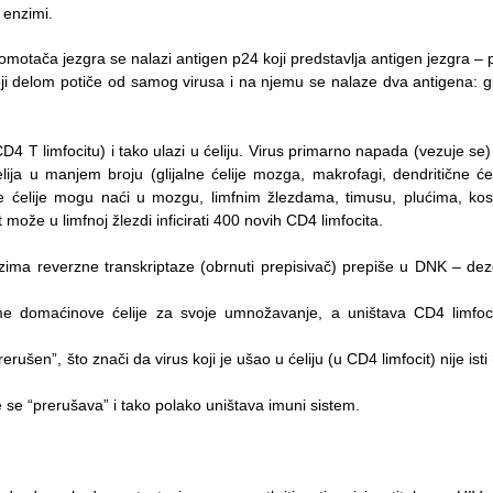
 enzimi.
 omotača jezgra se nalazi antigen p24 koji predstavlja antigen jezgra – 
oji delom potiče od samog virusa i na njemu se nalaze dva antigena: g
D4 T limfocitu) i tako ulazi u ćeliju. Virus primarno napada (vezuje se)
ija u manjem broju (glijalne ćelije mozga, makrofagi, dendritične ćel
 ćelije mogu naći u mozgu, limfnim žlezdama, timusu, plućima, kostn
ože u limfnoj žlezdi inficirati 400 novih CD4 limfocita.
ma reverzne transkriptaze (obrnuti prepisivač) prepiše u DNK – dezo
 domaćinove ćelije za svoje umnožavanje, a uništava CD4 limfocit
rušen”, što znači da virus koji je ušao u ćeliju (u CD4 limfocit) nije isti
lje se “prerušava” i tako polako uništava imuni sistem.