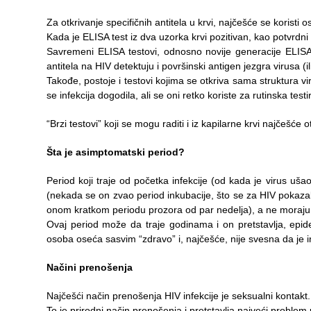
Za otkrivanje specifičnih antitela u krvi, najčešće se koristi 
Kada je ELISA test iz dva uzorka krvi pozitivan, kao potvrdni te
Savremeni ELISA testovi, odnosno novije generacije ELISA t
antitela na HIV detektuju i površinski antigen jezgra virusa (
Takođe, postoje i testovi kojima se otkriva sama struktura vi
se infekcija dogodila, ali se oni retko koriste za rutinska testi
“Brzi testovi” koji se mogu raditi i iz kapilarne krvi najčešć
Šta je asimptomatski period?
Period koji traje od početka infekcije (od kada je virus u
(nekada se on zvao period inkubacije, što se za HIV pokaz
onom kratkom periodu prozora od par nedelja), a ne moraju pos
Ovaj period može da traje godinama i on pretstavlja, epid
osoba oseća sasvim “zdravo” i, najčešće, nije svesna da je in
Načini prenošenja
Najčešći način prenošenja HIV infekcije je seksualni kontakt.
To je prirodni način prenošenja i pretstavlja najveći problem 