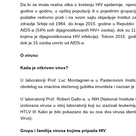
zaštite
Da bi se imala realna slika o kretanju HIV epidemije, njen
godine u godinu, u opštoj populaciji ili u pojedinim grupaci
Dokumenta
podatke redovno prati i na svom sajtu objavljuje Institut
zdravlje Srbije od 1984. do kraja 2015. godine u Republici 
ДОКУМЕНТА
AIDS-a (54% svih dijagnostikovanih HIV+ osoba), dok su 11
ЗА
kojima je dijagnostikovana HIV infekcija). Tokom 2015. go
ЗАПОСЛЕНЕ
dok je 15 osoba umrlo od AIDS-a.
OGLASI I
O virusu
KONKURSI
Kada je otkriven virus?
ZA
PACIJENTE
U laboratoriji Prof. Luc Montagnier-a u Pasterovom Instit
obolelog sa znacima stečenog gubitka imuniteta i nazvan j
RASPORED
RADA
U laboratoriji Prof. Robert Gallo-a, u NIH (National Institute
LEKARA
izolovana virusa u istoj laboratoriji koji su izazivali leuke
HTLV III Kako je bilo pokazano da su ova dva virusa ide
ZAKAZIVANJE
Virus).
PREGLEDA
Grupa i familija virusa kojima pripada HIV
Menu