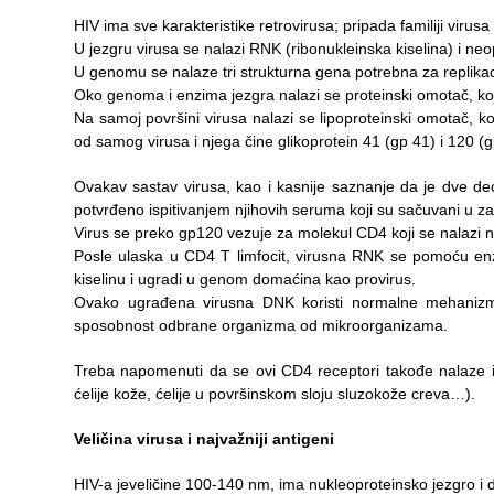
Item
HIV ima sve karakteristike retrovirusa; pripada familiji virusa 
U jezgru virusa se nalazi RNK (ribonukleinska kiselina) i neo
USLUGE
U genomu se nalaze tri strukturna gena potrebna za replikac
Oko genoma i enzima jezgra nalazi se proteinski omotač, koji
PITANJA I
Na samoj površini virusa nalazi se lipoproteinski omotač, k
ODGOVORI
od samog virusa i njega čine glikoprotein 41 (gp 41) i 120 (
Zaštita
Ovakav sastav virusa, kao i kasnije saznanje da je dve dec
prava
potvrđeno ispitivanjem njihovih seruma koji su sačuvani u z
pacijenata
Virus se preko gp120 vezuje za molekul CD4 koji se nalazi na l
Posle ulaska u CD4 T limfocit, virusna RNK se pomoću enzi
Prava i
kiselinu i ugradi u genom domaćina kao provirus.
dužnosti
Ovako ugrađena virusna DNK koristi normalne mehanizme
pacijenata
sposobnost odbrane organizma od mikroorganizama.
Za osobe sa
Treba napomenuti da se ovi CD4 receptori takođe nalaze i n
invaliditetom
ćelije kože, ćelije u površinskom sloju sluzokože creva…).
Izaberite
Veličina virusa i najvažniji antigeni
lekara
HIV-a jeveličine 100-140 nm, ima nukleoproteinsko jezgro i d