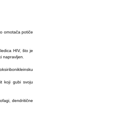
deo omotača potiče
edica HIV, što je
i napravljen.
ksiribonikleinsku
 koji gubi svoju
fagi, dendritične