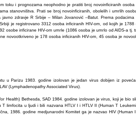
om toku i prognozama neophodno je pratiti broj novoinficiranih osoba 
jama stanovništva. Prati se broj novoinficiranih, obolelih i umrlih os
 za javno zdravje R Srbije – Milan Jovanović –Batut. Prema podacima I
Srbiji je registrovano 3312 osoba inficiranih HIV-om, od kojih je 178
92 osobe inficirane HIV-om umrle (1086 osoba je umrlo od AIDS-a tj. t
dine novootkriveno je 178 osoba inficiranih HIV-om, 45 osoba je novoo
utu u Parizu 1983. godine izolovan je jedan virus dobijen iz poveća
e LAV (Lymphadenopathy Associated Virus).
 for Health) Bethesda, SAD 1984. godine izolovan je virus, koji je bio sl
miju T limfocita u ljudi i bili nazvana HTLV I i HTLV II (Human T Leukem
ntična, 1986. godine medjunarodni Komitet ga je nazvao HIV (Human