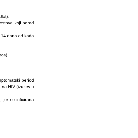
Blot).
testova koji pored
do 14 dana od kada
eca)
imptomatski period
 na HIV (izuzev u
jer se inficirana