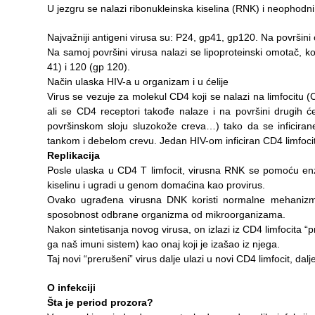
Pregledi
U jezgru se nalazi ribonukleinska kiselina (RNK) i neophodni
za dom
Najvažniji antigeni virusa su: P24, gp41, gp120. Na površini
Sistematski
Na samoj površini virusa nalazi se lipoproteinski omotač, k
pregledi
41) i 120 (gp 120).
Način ulaska HIV-a u organizam i u ćelije
Lekarska
Virus se vezuje za molekul CD4 koji se nalazi na limfocitu (C
uverenja
ali se CD4 receptori takođe nalaze i na površini drugih ćel
površinskom sloju sluzokože creva…) tako da se inficirane
KALENDAR
tankom i debelom crevu. Jedan HIV-om inficiran CD4 limfocit m
ZDRAVLJA
Replikacija
Posle ulaska u CD4 T limfocit, virusna RNK se pomoću enzi
EDUKATIVNI
kiselinu i ugradi u genom domaćina kao provirus.
MATERIJAL
Ovako ugrađena virusna DNK koristi normalne mehanizme
sposobnost odbrane organizma od mikroorganizama.
BLOG
Nakon sintetisanja novog virusa, on izlazi iz CD4 limfocita “pre
ga naš imuni sistem) kao onaj koji je izašao iz njega.
Kontakt
Taj novi “prerušeni” virus dalje ulazi u novi CD4 limfocit, da
O infekciji
Šta je period prozora?