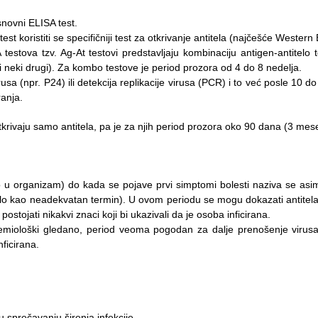
osnovni ELISA test.
st koristiti se specifičniji test za otkrivanje antitela (najčešće Western 
estova tzv. Ag-At testovi predstavljaju kombinaciju antigen-antitelo 
ili neki drugi). Za kombo testove je period prozora od 4 do 8 nedelja.
rusa (npr. P24) ili detekcija replikacije virusa (PCR) i to već posle 10 
ranja.
e otkrivaju samo antitela, pa je za njih period prozora oko 90 dana (3 mes
šao u organizam) do kada se pojave prvi simptomi bolesti naziva se as
alo kao neadekvatan termin). U ovom periodu se mogu dokazati antitela
tojati nikakvi znaci koji bi ukazivali da je osoba inficirana.
emiološki gledano, period veoma pogodan za dalje prenošenje virusa, 
ficirana.
u sprečavanju širenja infekcije.