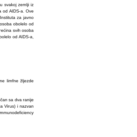
u svakoj zemlji iz
oba od AIDS-a. Ove
nstituta za javno
8 osoba obolelo od
rećina svih osoba
bolelo od AIDS-a,
ne limfne žljezde
ičan sa dva ranije
ia Virus) i nazvan
 Immunodeficiency