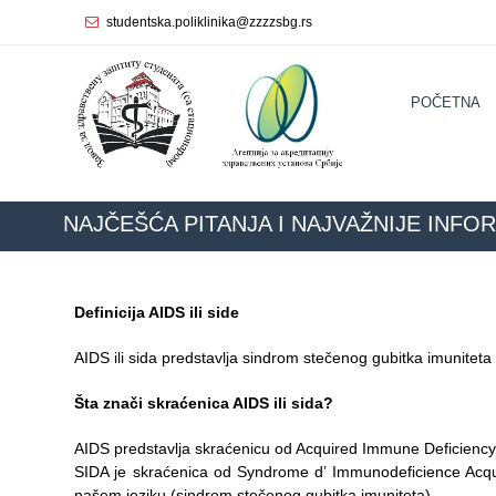
studentska.poliklinika@zzzzsbg.rs
Početna
POČETNA
О
nama
Unutrašnja
organizacija
NAJČEŠĆA PITANJA I NAJVAŽNIJE INFORM
Rukovodstvo
Zavoda
Definicija AIDS ili side
Služba
opšte
AIDS ili sida predstavlja sindrom stečenog gubitka imuniteta i 
medicine
Šta znači skraćenica AIDS ili sida?
Služba za
zdravstvenu
AIDS predstavlja skraćenicu od Acquired Immune Deficiency 
zaštitu žena
SIDA je skraćenica od Syndrome d’ Immunodeficience Acquis
našem jeziku (sindrom stečenog gubitka imuniteta).