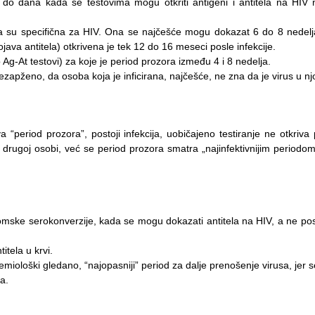
do dana kada se testovima mogu otkriti antigeni i antitela na HIV 
a su specifična za HIV. Ona se najčešće mogu dokazat 6 do 8 nedelja
ava antitela) otkrivena je tek 12 do 16 meseci posle infekcije.
Ag-At testovi) za koje je period prozora između 4 i 8 nedelja.
zapženo, da osoba koja je inficirana, najčešće, ne zna da je virus u njo
period prozora”, postoji infekcija, uobičajeno testiranje ne otkriva p
drugoj osobi, već se period prozora smatra „najinfektivnijim periodom
tomske serokonverzije, kada se mogu dokazati antitela na HIV, a ne pos
itela u krvi.
miološki gledano, “najopasniji” period za dalje prenošenje virusa, jer s
a.