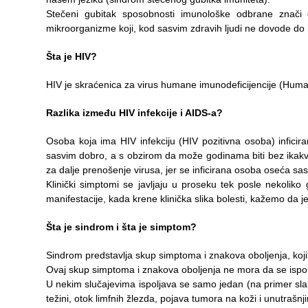
Služba
Stečeni gubitak sposobnosti imunološke odbrane znači
stomatološke
mikroorganizme koji, kod sasvim zdravih ljudi ne dovode do i
zdravstvene
zaštite
Šta je HIV?
Služba za
HIV je skraćenica za virus humane imunodeficijencije (Human 
specijalističko
konsultativnu
Razlika između HIV infekcije i AIDS-a?
delatnost
Osoba koja ima HIV infekciju (HIV pozitivna osoba) infi
Služba za
sasvim dobro, a s obzirom da može godinama biti bez ikakvih
unapređenje
za dalje prenošenje virusa, jer se inficirana osoba oseća sas
i očuvanje
Klinički simptomi se javljaju u proseku tek posle nekoliko
zdravlja
manifestacije, kada krene klinička slika bolesti, kažemo da je
Šta je sindrom i šta je simptom?
Služba za
medicinsku
Sindrom predstavlja skup simptoma i znakova oboljenja, koji
dijagnostiku
Ovaj skup simptoma i znakova oboljenja ne mora da se isp
U nekim slučajevima ispoljava se samo jedan (na primer slablj
Stacionar
težini, otok limfnih žlezda, pojava tumora na koži i unutrašnj