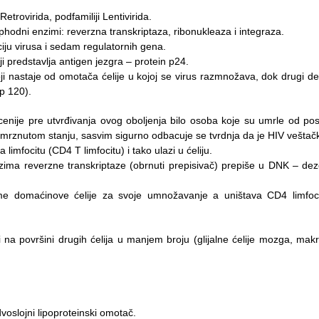
Retrovirida, podfamiliji Lentivirida.
phodni enzimi: reverzna transkriptaza, ribonukleaza i integraza.
iju virusa i sedam regulatornih gena.
 predstavlja antigen jezgra – protein p24.
oji nastaje od omotača ćelije u kojoj se virus razmnožava, dok drugi 
gp 120).
enije pre utvrđivanja ovog oboljenja bilo osoba koje su umrle od posl
amrznutom stanju, sasvim sigurno odbacuje se tvrdnja da je HIV veštačk
imfocitu (CD4 T limfocitu) i tako ulazi u ćeliju.
ma reverzne transkriptaze (obrnuti prepisivač) prepiše u DNK – dezo
 domaćinove ćelije za svoje umnožavanje a uništava CD4 limfocit
a površini drugih ćelija u manjem broju (glijalne ćelije mozga, makro
voslojni lipoproteinski omotač.