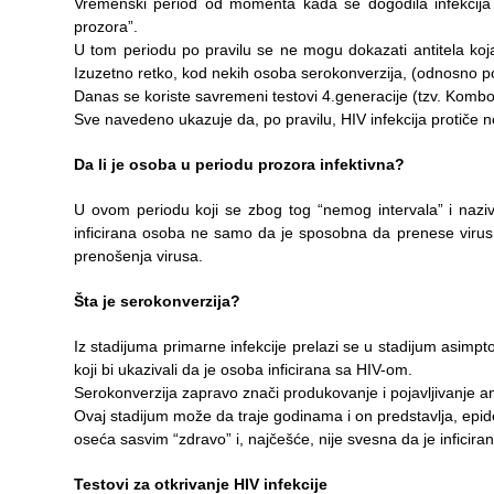
Vremenski period od momenta kada se dogodila infekcija 
prozora”.
U tom periodu po pravilu se ne mogu dokazati antitela koj
Izuzetno retko, kod nekih osoba serokonverzija, (odnosno poj
Danas se koriste savremeni testovi 4.generacije (tzv. Kombo 
Sve navedeno ukazuje da, po pravilu, HIV infekcija protiče ne
Da li je osoba u periodu prozora infektivna?
U ovom periodu koji se zbog tog “nemog intervala” i naziva “
inficirana osoba ne samo da je sposobna da prenese virus 
prenošenja virusa.
Šta je serokonverzija?
Iz stadijuma primarne infekcije prelazi se u stadijum asimp
koji bi ukazivali da je osoba inficirana sa HIV-om.
Serokonverzija zapravo znači produkovanje i pojavljivanje ant
Ovaj stadijum može da traje godinama i on predstavlja, epide
oseća sasvim “zdravo” i, najčešće, nije svesna da je inficiran
Testovi za otkrivanje HIV infekcije