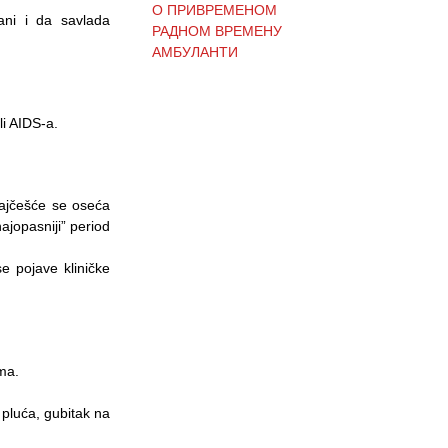
РАДНОМ ВРЕМЕНУ
ani i da savlada
АМБУЛАНТИ
(Ћирилица) ОБАВЕШТЕЊЕ
li AIDS-a.
И ИЗВИЊЕЊЕ ЗБОГ
ПРЕКИДА ТЕЛЕФОНСКИХ
ЛИНИЈА
najčešće se oseća
ajopasniji” period
(Ћирилица) ОБАВЕШТЕЊЕ
se pojave kliničke
о радном времену Завода
током празника
(Ћирилица) ОБАВЕШТЕЊЕ
ma.
о радном времену током
празника
 pluća, gubitak na