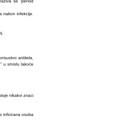
naziva se “period
 nakon infekcije.
j.
risustvo antitela,
“ u smislu lakoće
toje nikakvi znaci
e inficirana osoba