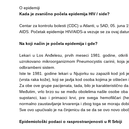
Služba
O epidemiji
socijalne
Kada je zvanično počela epidemija HIV / side?
medicine sa
informatikom
Centar za kontrolu bolesti (CDC) u Atlanti, u SAD, 05. juna
AIDS. Početak epidemije HIV/AIDS-a vezuje se za ovaj datu
Služba za
pravne,
Na koji način je počela epidemija i gde?
ekonomsko-
finansijske,
Lekari u Los Anđelesu, prvih meseci 1981. godine, otkrili 
tehničke i
uzrokovano mikroorganizmom Pneumocystis carinii, koja je
druge slične
odbrambeni sistem.
poslove
Iste te 1981. godine lekari u Njujorku su zapazili kod još
(vrsta raka kože), koji se javlja kod osoba kojima je oštećen
Informator
Za obe ove grupe pacijenata, tada, bilo je karakteristično da
Međutim, vrlo brzo su se među obolelima našle osobe oba pol
Finansije
supstanci, kao i primaoci krvi, pre svega hemofiličari (h
/ javne
normalno zaustavljanje krvarenja i zbog toga se moraju dobija
nabavke
Sve ovo upućivalo je na činjenicu da se da se ovo novo obol
Kvalitet
Epidemiološki podaci o rasprostranjenosti u R Srbiji
zdravstvene