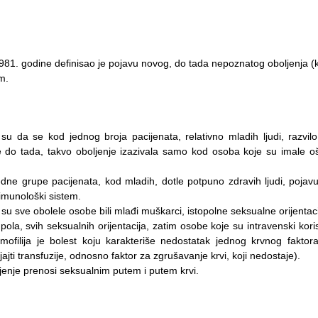
 1981. godine definisao je pojavu novog, do tada nepoznatog oboljenja 
m.
su da se kod jednog broja pacijenata, relativno mladih ljudi, razvilo
 do tada, takvo oboljenje izazivala samo kod osoba koje su imale o
 jedne grupe pacijenata, kod mladih, dotle potpuno zdravih ljudi, poj
 imunološki sistem.
 su sve obolele osobe bili mlađi muškarci, istopolne seksualne orijentaci
a, svih seksualnih orijentacija, zatim osobe koje su intravenski koris
emofilija je bolest koju karakteriše nedostatak jednog krvnog fakto
jti transfuzije, odnosno faktor za zgrušavanje krvi, koji nedostaje).
jenje prenosi seksualnim putem i putem krvi.