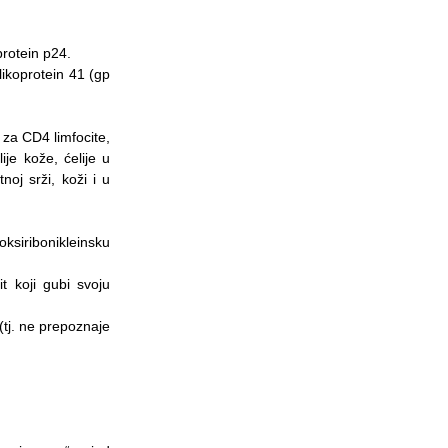
protein p24.
likoprotein 41 (gp
 za CD4 limfocite,
ije kože, ćelije u
oj srži, koži i u
ksiribonikleinsku
 koji gubi svoju
 (tj. ne prepoznaje