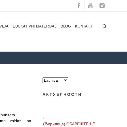
VLJA
EDUKATIVNI MATERIJAL
BLOG
KONTAKT
NJA I NAJVAŽNIJE INFORMACIJE O HIV INFEKCIJI I AIDS-u
АКТУЕЛНОСТИ
nuniteta.
(Ћирилица) ОБАВЕШТЕЊЕ
ima i «sida» – na
О ПРИВРЕМЕНОМ