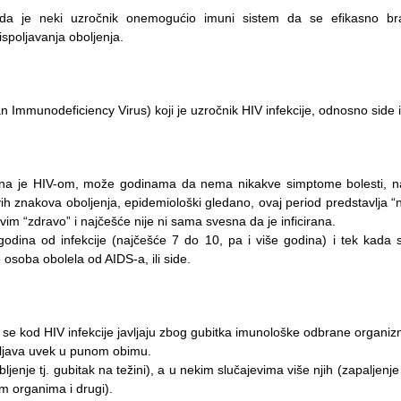
 da je neki uzročnik onemogućio imuni sistem da se efikasno br
spoljavanja oboljenja.
Immunodeficiency Virus) koji je uzročnik HIV infekcije, odnosno side i
cirana je HIV-om, može godinama da nema nikakve simptome bolesti, 
 znakova oboljenja, epidemiološki gledano, ovaj period predstavlja “n
vim “zdravo” i najčešće nije ni sama svesna da je inficirana.
 godina od infekcije (najčešće 7 do 10, pa i više godina) i tek kada 
 osoba obolela od AIDS-a, ili side.
 se kod HIV infekcije javljaju zbog gubitka imunološke odbrane organiz
oljava uvek u punom obimu.
enje tj. gubitak na težini), a u nekim slučajevima više njih (zapaljenje
im organima i drugi).