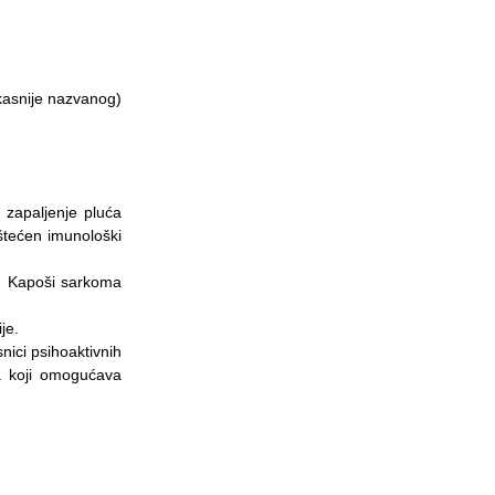
(Ћирилица) ОБАВЕШТЕЊЕ
о радном времену током
празника
(kasnije nazvanog)
 zapaljenje pluća
štećen imunološki
avu Kapoši sarkoma
je.
nici psihoaktivnih
ra koji omogućava