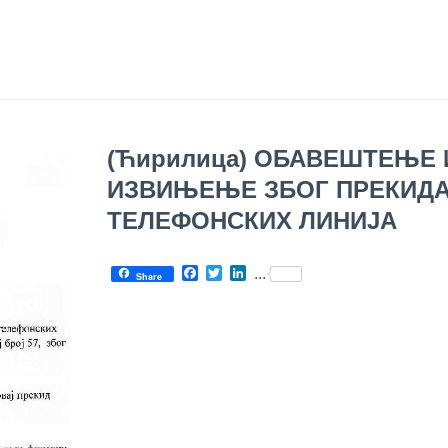
(Ћирилица) ОБАВЕШТЕЊЕ 
ИЗВИЊЕЊЕ ЗБОГ ПРЕКИД
ТЕЛЕФОНСКИХ ЛИНИЈА
Facebook
Twitter
LinkedIn
...
Share