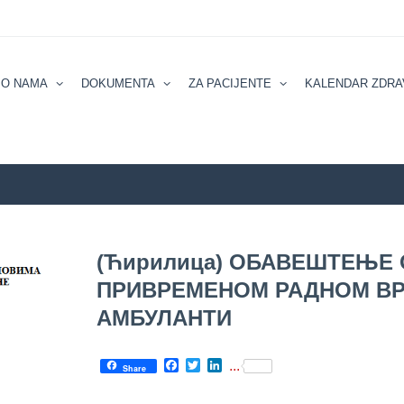
О NAMA
DOKUMENTA
ZA PACIJENTE
KALENDAR ZDRA
(Ћирилица) ОБАВЕШТЕЊЕ 
ПРИВРЕМЕНОМ РАДНОМ В
АМБУЛАНТИ
Facebook
Twitter
LinkedIn
...
Share