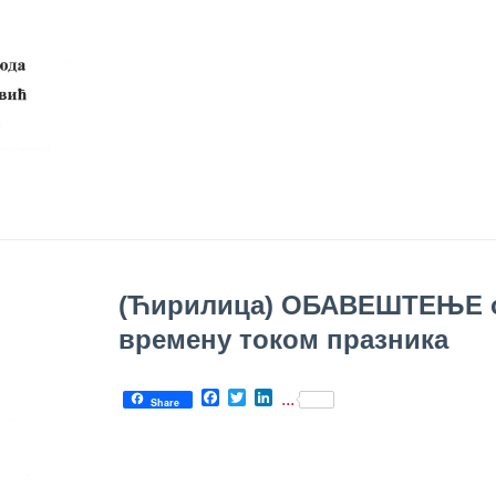
(Ћирилица) ОБАВЕШТЕЊЕ 
времену током празника
Facebook
Twitter
LinkedIn
...
Share