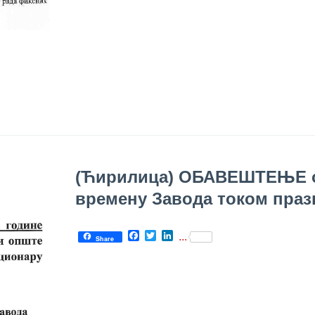
(Ћирилица) ОБАВЕШТЕЊЕ 
времену Завода током праз
Facebook
Twitter
LinkedIn
...
Share