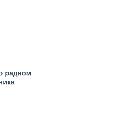
(Ћирилица) ОБАВЕШТЕЊЕ
о радном времену током
празника
о радном
ника