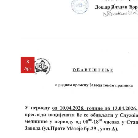
zaštite
Dokumenta
ДОКУМЕНТА
ЗА
ЗАПОСЛЕНЕ
OGLASI I
KONKURSI
8
Apr
ZA
PACIJENTE
RASPORED
RADA
LEKARA
ZAKAZIVANJE
PREGLEDA
Menu