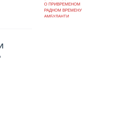
О ПРИВРЕМЕНОМ
РАДНОМ ВРЕМЕНУ
АМБУЛАНТИ
(Ћирилица) ОБАВЕШТЕЊЕ
И ИЗВИЊЕЊЕ ЗБОГ
И
ПРЕКИДА ТЕЛЕФОНСКИХ
А
ЛИНИЈА
(Ћирилица) ОБАВЕШТЕЊЕ
о радном времену Завода
током празника
(Ћирилица) ОБАВЕШТЕЊЕ
о радном времену током
празника