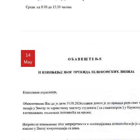
Služba
stomatološke
zdravstvene
zaštite
Služba za
specijalističko
konsultativnu
14
delatnost
May
Služba za
unapređenje
i očuvanje
zdravlja
Služba za
medicinsku
dijagnostiku
Stacionar