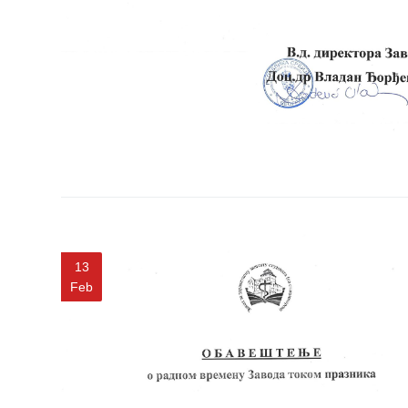
Item
USLUGE
PITANJA I
ODGOVORI
Zaštita
prava
pacijenata
Prava i
dužnosti
pacijenata
13
Feb
Za osobe sa
invaliditetom
Izaberite
lekara