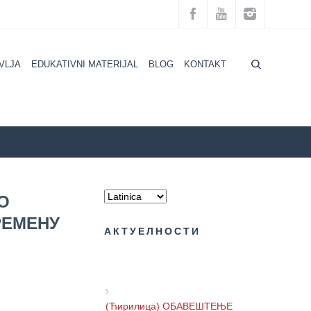
VLJA
EDUKATIVNI MATERIJAL
BLOG
KONTAKT
ZZZZS Beograd
AKTUELNOSTI
О
РЕМЕНУ
АКТУЕЛНОСТИ
(Ћирилица) ОБАВЕШТЕЊЕ