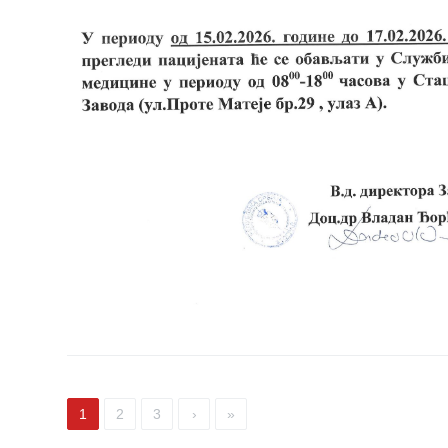
Pregledi
za dom
Sistematski
pregledi
Lekarska
uverenja
KALENDAR
ZDRAVLJA
EDUKATIVNI
MATERIJAL
BLOG
Kontakt
1
2
3
›
»