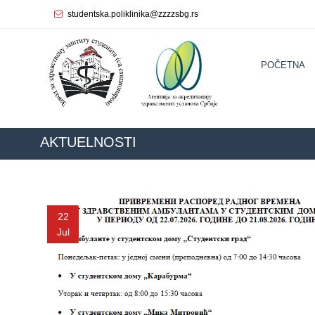
studentska.poliklinika@zzzzsbg.rs
Početna
POČETNA
О
nama
Unutrašnja
organizacija
AKTUELNOSTI
Rukovodstvo
Zavoda
Služba
22
opšte
Jul
medicine
Služba za
zdravstvenu
zaštitu žena