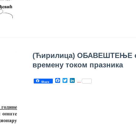
(Ћирилица) ОБАВЕШТЕЊЕ 
времену током празника
Facebook
Twitter
LinkedIn
...
Share