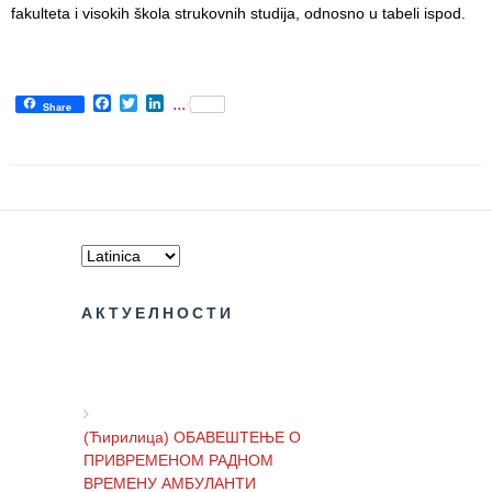
Služba
fakulteta i visokih škola strukovnih studija, odnosno u tabeli ispod.
socijalne
medicine sa
informatikom
Facebook
Twitter
LinkedIn
...
Share
Služba za
pravne,
ekonomsko-
finansijske,
tehničke i
druge slične
poslove
Informator
АКТУЕЛНОСТИ
Finansije
/ javne
nabavke
(Ћирилица) ОБАВЕШТЕЊЕ О
Kvalitet
ПРИВРЕМЕНОМ РАДНОМ
zdravstvene
ВРЕМЕНУ АМБУЛАНТИ