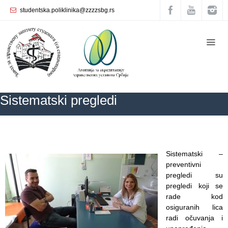
studentska.poliklinika@zzzzsbg.rs
Početna
О
nama
Unutrašnja
Sistematski pregledi
organizacija
Rukovodstvo
Zavoda
ZZZZS Beograd
Sistematski pregledi
Služba
Sistematski –
opšte
preventivni
medicine
pregledi su
pregledi koji se
Služba za
rade kod
zdravstvenu
osiguranih lica
zaštitu žena
radi očuvanja i