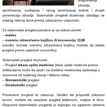
unapređenja
Služba
zdravlјa,
stomatološke
sprečavanja, suzbijanja i ranog sprečavanja bolesti i drugih
zdravstvene
poremećaja zdravlјa. Sistematski pregledi studenata obavljaju se
zaštite
svakog radnog dana prema zakazanom rasporedu.
Služba za
Za sistematski pregled potrebno je sa sobom poneti:
specijalističko
–
indeks
konsultativnu
–
overenu zdravstvenu knjižicu ili konvenciju 111B
delatnost
(ukoliko nemate overenu zdravstvenu knjižicu možete da platite
pregled prema važećem cenovniku)
Služba za
unapređenje
Sistematski pregled obuhvata:
i očuvanje
– Pregled
lekara opšte medicine
(lekar opšte medicine prema
zdravlja
indikacijama može da uputi i na dodatna medicinska ispitivanja u
zavisnosti od nađenog stanja i faktora rizika)
Služba za
–
Stomatološki
pregled
medicinsku
–
Ginekološki
pregled
dijagnostiku
Preventivni pregledi se zakazuju. Ukoliko ste propustili zakazani
Stacionar
termin, možete da zakažete pregled telefonom, mejlom ili lično.
Raspored sistematskih pregleda je objavljen na oglasnim tablama