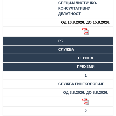
СПЕЦИЈАЛИСТИЧКО-
Служба
КОНСУЛТАТИВНУ
социјалне
ДЕЛАТНОСТ
медицине са
ОД 10.8.2026. ДО 15.8.2026.
информатиком
Служба за
правне,
РБ
економско-
СЛУЖБА
финансијске,
техничке и
ПЕРИОД
друге сличне
ПРЕУЗМИ
послове
1
Информатор
СЛУЖБА ГИНЕКОЛОГИЈЕ
Финансије
ОД 3.8.2026. ДО 8.8.2026.
/ јавне
набавке
2
Квалитет