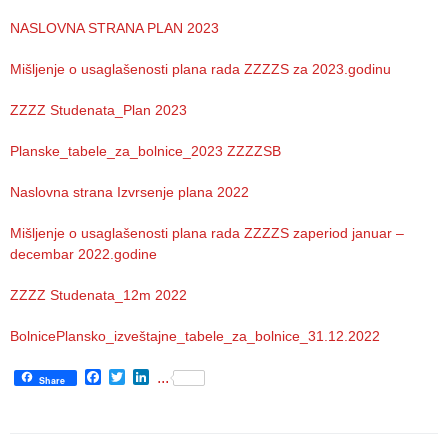
zaštite
NASLOVNA STRANA PLAN 2023
Dokumenta
Mišljenje o usaglašenosti plana rada ZZZZS za 2023.godinu
ДОКУМЕНТА
ЗА
ZZZZ Studenata_Plan 2023
ЗАПОСЛЕНЕ
Planske_tabele_za_bolnice_2023 ZZZZSB
OGLASI I
KONKURSI
Naslovna strana Izvrsenje plana 2022
Mišljenje o usaglašenosti plana rada ZZZZS zaperiod januar –
ZA
decembar 2022.godine
PACIJENTE
ZZZZ Studenata_12m 2022
RASPORED
RADA
BolnicePlansko_izveštajne_tabele_za_bolnice_31.12.2022
LEKARA
Facebook
Twitter
LinkedIn
...
ZAKAZIVANJE
Share
PREGLEDA
Menu