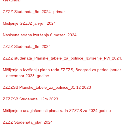
-sekundar
Služba
stomatološke
ZZZZ Studenata_9m 2024 -primar
zdravstvene
zaštite
Mišljenje GZZJZ jan-jun 2024
Služba za
Naslovna strana izvršenja 6 meseci 2024
specijalističko
konsultativnu
ZZZZ Studenata_6m 2024
delatnost
ZZZZ studenata_Planske_tabele_za_bolnice_Izvršenje_l-Vl_2024.
Služba za
Mišljenje o izvršenju plana rada ZZZZS, Beograd za period januar
unapređenje
– decembar 2023. godine
i očuvanje
zdravlja
ZZZZSB Planske_tabele_za_bolnice_31 12 2023
Služba za
ZZZZSB Studenata_12m 2023
medicinsku
dijagnostiku
Mišljenje o usaglašenosti plana rada ZZZZS za 2024.godinu
Stacionar
ZZZZ Studenata_plan 2024