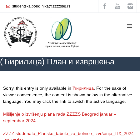
studentska.poliklinika@zzzzsbg.rs
Početna
О
nama
Unutrašnja
(Ћирилица) План и извршења
organizacija
Rukovodstvo
Zavoda
ZZZZS Beograd
(Ћирилица) План и извршења
Sorry, this entry is only available in
Ћирилица
. For the sake of
Služba
viewer convenience, the content is shown below in the alternative
opšte
language. You may click the link to switch the active language.
medicine
Mišljenje o izvršenju plana rada ZZZZS Beograd januar –
Služba za
septembar 2024.
zdravstvenu
zaštitu žena
ZZZZ studenata_Planske_tabele_za_bolnice_Izvršenje_l-IX_2024.