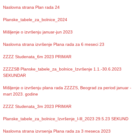
Služba
Naslovna strana Plan rada 24
socijalne
medicine sa
Planske_tabele_za_bolnice_2024
informatikom
Mišljenje o izvršenju januar-jun 2023
Služba za
pravne,
Naslovna strana izvršenje Plana rada za 6 meseci 23
ekonomsko-
finansijske,
ZZZZ Studenata_6m 2023 PRIMAR
tehničke i
druge slične
ZZZZSB Planske_tabele_za_bolnice_Izvršenje 1.1.-30.6.2023
poslove
SEKUNDAR
Informator
Mišljenje o izvršenju plana rada ZZZZS, Beograd za period januar -
mart 2023. godine
Finansije
/ javne
ZZZZ Studenata_3m 2023 PRIMAR
nabavke
Planske_tabele_za_bolnice_Izvršenje_l-lll_2023 29.5.23 SEKUND
Kvalitet
zdravstvene
Naslovna strana izvrsenja Plana rada za 3 meseca 2023