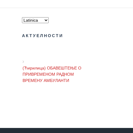
Item
USLUGE
PITANJA I
АКТУЕЛНОСТИ
ODGOVORI
Zaštita
prava
pacijenata
(Ћирилица) ОБАВЕШТЕЊЕ О
ПРИВРЕМЕНОМ РАДНОМ
Prava i
ВРЕМЕНУ АМБУЛАНТИ
dužnosti
pacijenata
Za osobe sa
(Ћирилица) ОБАВЕШТЕЊЕ И
invaliditetom
ИЗВИЊЕЊЕ ЗБОГ ПРЕКИДА
ТЕЛЕФОНСКИХ ЛИНИЈА
Izaberite
lekara