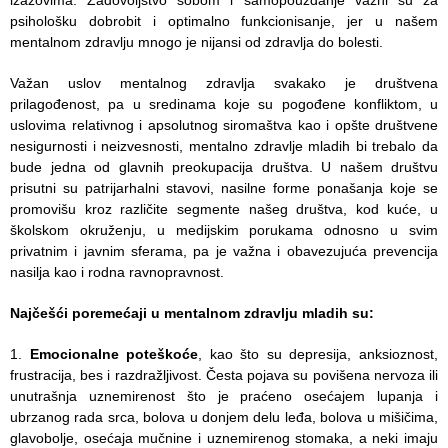
zaštite
psihološku dobrobit i optimalno funkcionisanje, jer u našem
mentalnom zdravlju mnogo je nijansi od zdravlja do bolesti.
Dokumenta
Važan uslov mentalnog zdravlja svakako je društvena
ДОКУМЕНТА
prilagođenost, pa u sredinama koje su pogođene konfliktom, u
ЗА
uslovima relativnog i apsolutnog siromaštva kao i opšte društvene
ЗАПОСЛЕНЕ
nesigurnosti i neizvesnosti, mentalno zdravlje mladih bi trebalo da
bude jedna od glavnih preokupacija društva.
U našem društvu
OGLASI I
prisutni su patrijarhalni stavovi, nasilne forme ponašanja koje se
KONKURSI
promovišu kroz različite segmente našeg društva, kod kuće, u
školskom okruženju, u medijskim porukama odnosno u svim
ZA
privatnim i javnim sferama, pa je važna i obavezujuća prevencija
PACIJENTE
nasilja kao i rodna ravnopravnost.
RASPORED
Najčešći poremećaji u mentalnom zdravlju mladih su:
RADA
LEKARA
Emocionalne poteškoće
, kao što su depresija, anksioznost,
frustracija, bes i razdražljivost. Česta pojava su povišena nervoza ili
ZAKAZIVANJE
unutrašnja uznemirenost što je praćeno osećajem lupanja i
PREGLEDA
ubrzanog rada srca, bolova u donjem delu leđa, bolova u mišičima,
glavobolje, osećaja mučnine i uznemirenog stomaka, a neki imaju
Menu