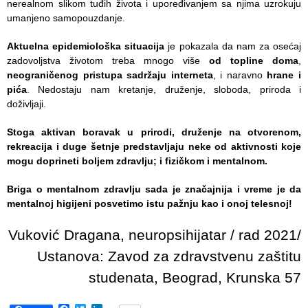
nerealnom slikom tuđih života i upoređivanjem sa njima uzrokuju
umanjeno samopouzdanje.
Aktuelna epidemiološka situacija
je pokazala da nam za osećaj
zadovoljstva životom treba mnogo više
od topline doma
,
neograničenog pristupa sadržaju interneta
, i naravno
hrane i
pića
. Nedostaju nam kretanje, druženje, sloboda, priroda i
doživljaji.
Stoga aktivan boravak u prirodi, druženje na otvorenom,
rekreacija i duge šetnje predstavljaju neke od aktivnosti koje
mogu doprineti boljem zdravlju; i fizičkom i mentalnom.
Briga o mentalnom zdravlju sada je značajnija i vreme je da
mentalnoj higijeni posvetimo istu pažnju kao i onoj telesnoj!
Vuković Dragana, neuropsihijatar / rad 2021/
Ustanova: Zavod za zdravstvenu zaštitu
studenata, Beograd, Krunska 57