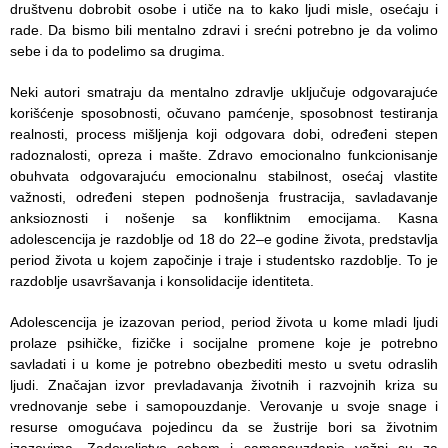
društvenu dobrobit osobe i utiče na to kako ljudi misle, osećaju i
Služba
rade.
Da bismo bili mentalno zdravi i srećni potrebno je da volimo
socijalne
sebe i da to podelimo sa drugima.
medicine sa
informatikom
Neki autori smatraju da mentalno zdravlje uključuje odgovarajuće
korišćenje sposobnosti, očuvano pamćenje, sposobnost testiranja
Služba za
realnosti, process mišljenja koji odgovara dobi, određeni stepen
pravne,
radoznalosti, opreza i mašte. Zdravo emocionalno funkcionisanje
ekonomsko-
obuhvata odgovarajuću emocionalnu stabilnost, osećaj vlastite
finansijske,
važnosti, određeni stepen podnošenja frustracija, savladavanje
tehničke i
anksioznosti i nošenje sa konfliktnim emocijama.
Kasna
druge slične
adolescencija je razdoblje od 18 do 22–e godine života, predstavlja
poslove
period života u kojem započinje i traje i studentsko razdoblje. To je
razdoblje usavršavanja i konsolidacije identiteta.
Informator
Adolescencija je izazovan period, period života u kome mladi ljudi
Finansije
prolaze psihičke, fizičke i socijalne promene koje je potrebno
/ javne
savladati i u kome je potrebno obezbediti mesto u svetu odraslih
nabavke
ljudi.
Značajan izvor prevladavanja životnih i razvojnih kriza su
vrednovanje sebe i samopouzdanje.
Verovanje u svoje snage i
Kvalitet
resurse omogućava pojedincu da se žustrije bori sa životnim
zdravstvene
izazovima.
Zadovoljstvo sobom i samopouzdanje važni su za