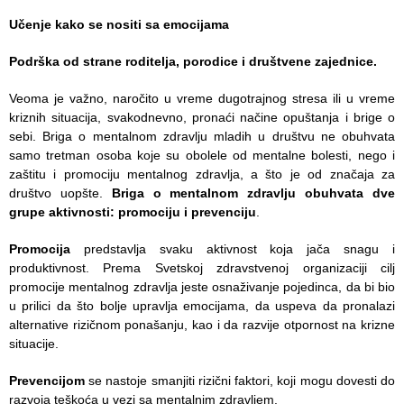
Učenje kako se nositi sa emocijama
Podrška od strane roditelja, porodice i društvene zajednice.
Veoma je važno, naročito u vreme dugotrajnog stresa ili u vreme
kriznih situacija, svakodnevno, pronaći načine opuštanja i brige o
sebi.
Briga o mentalnom zdravlju mladih u društvu ne obuhvata
samo tretman osoba koje su obolele od mentalne bolesti, nego i
zaštitu i promociju mentalnog zdravlja, a što je od značaja za
društvo uopšte.
Briga o mentalnom zdravlju obuhvata dve
grupe aktivnosti: promociju i prevenciju
.
Promocija
predstavlja svaku aktivnost koja jača snagu i
produktivnost. Prema Svetskoj zdravstvenoj organizaciji cilj
promocije mentalnog zdravlja jeste osnaživanje pojedinca, da bi bio
u prilici da što bolje upravlja emocijama, da uspeva da pronalazi
alternative rizičnom ponašanju, kao i da razvije otpornost na krizne
situacije.
Prevencijom
se nastoje smanjiti rizični faktori, koji mogu dovesti do
razvoja teškoća u vezi sa mentalnim zdravljem.