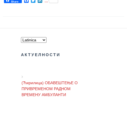
Facebook
Twitter
LinkedIn
...
Share
АКТУЕЛНОСТИ
(Ћирилица) ОБАВЕШТЕЊЕ О
ПРИВРЕМЕНОМ РАДНОМ
ВРЕМЕНУ АМБУЛАНТИ
(Ћирилица) ОБАВЕШТЕЊЕ И
ИЗВИЊЕЊЕ ЗБОГ ПРЕКИДА
ТЕЛЕФОНСКИХ ЛИНИЈА