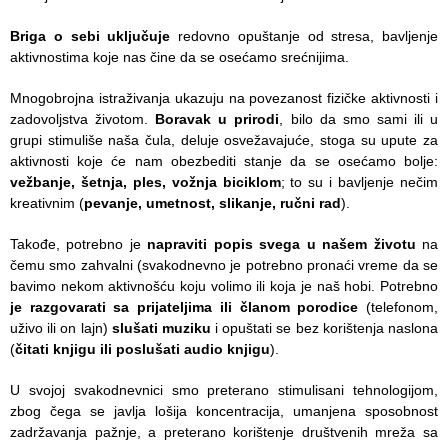
Briga o sebi uključuje
redovno opuštanje od stresa, bavljenje
aktivnostima koje nas čine da se osećamo srećnijima.
Mnogobrojna istraživanja ukazuju na povezanost fizičke aktivnosti i
zadovoljstva životom.
Boravak u prirodi
, bilo da smo sami ili u
grupi stimuliše naša čula, deluje osvežavajuće, stoga su upute za
aktivnosti koje će nam obezbediti stanje da se osećamo bolje:
vežbanje, šetnja, ples, vožnja biciklom
; to su i bavljenje nečim
kreativnim (
pevanje, umetnost, slikanje, ručni rad
).
Takođe, potrebno je
napraviti popis svega u našem životu
na
čemu smo zahvalni (svakodnevno je potrebno pronaći vreme da se
bavimo nekom aktivnošću koju volimo ili koja je naš hobi. Potrebno
je razgovarati sa prijateljima ili članom porodice
(telefonom,
uživo ili on lajn)
slušati muziku
i opuštati se bez korištenja naslona
(
čitati knjigu ili poslušati audio knjigu
).
U svojoj svakodnevnici smo preterano stimulisani tehnologijom,
zbog čega se javlja lošija koncentracija, umanjena sposobnost
zadržavanja pažnje, a preterano korištenje društvenih mreža sa