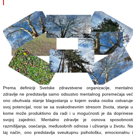
Služba
stomatološke
zdravstvene
zaštite
Služba za
specijalističko
konsultativnu
delatnost
Služba za
unapređenje
i očuvanje
Prema definiciji Svetske zdravstvene organizacije, mentalno
zdravlja
zdravlje ne predstavlja samo odsustvo mentalnog poremećaja već
ono obuhvata stanje blagostanja u kojem svaka osoba ostvaruje
Služba za
svoj potencijal, nosi se sa svakodnevnim stresom života, stanje u
medicinsku
kome može produktivno da radi i u mogućnosti je da doprinese
dijagnostiku
svojoj zajednici.
Mentalno zdravlje je osnova sposobnosti
razmišljanja, osećanja, međusobnih odnosa i uživanja u životu.
Na
Stacionar
taj način, ono predstavlja sveukupnu psihološku, emocionalnu i