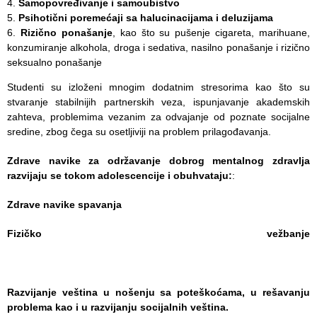
Samopovređivanje i samoubistvo
Pregledi
Psihotični poremećaji sa halucinacijama i deluzijama
za dom
Rizično ponašanje
, kao što su pušenje cigareta, marihuane,
konzumiranje alkohola, droga i sedativa, nasilno ponašanje i rizično
Sistematski
seksualno ponašanje
pregledi
Studenti su izloženi mnogim dodatnim stresorima kao što su
Lekarska
stvaranje stabilnijih partnerskih veza, ispunjavanje akademskih
uverenja
zahteva, problemima vezanim za odvajanje od poznate socijalne
sredine, zbog čega su osetljiviji na problem prilagođavanja.
KALENDAR
ZDRAVLJA
Zdrave navike za održavanje dobrog mentalnog zdravlja
razvijaju se tokom adolescencije i obuhvataju:
:
EDUKATIVNI
MATERIJAL
Zdrave navike spavanja
BLOG
Fizičko vežbanje
Kontakt
Razvijanje veština u nošenju sa poteškoćama, u rešavanju
problema kao i u razvijanju socijalnih veština.