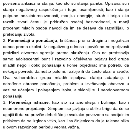
povišena anksiozna stanja, kao što su stanja panike. Opisana su i
Item
stanja negativnog raspoloženja i tuge, usamljenosti, kao i stanje
potpune nezainteresovanosti, manjka energije, strah i briga oko
USLUGE
raznih stvari čemu je pridružen osećaj bezvrednosti, a manji
procenat mladih osoba navodi da im se dešava da razmišljaju o
PITANJA I
prekidanju života.
ODGOVORI
Poremećaji u ponašanju
, kritičnost prema drugima i negativan
odnos prema okolini. Iz negativnog odnosa i povišene netrpeljivosti
Zaštita
proizilazi otvorena agresija prema okruženju. Ovo ne predstavlja
prava
samo adolescentni bunt i razvojno očekivanu pojavu kod grupe
pacijenata
mladih nego i oblik ponašanja u kome pojedinac ima potrebu da
nekoga povredi, da nešto polomi, razbije ili da često ulazi u svađe.
Prava i
Ova vulnerabilna grupa mladih ispoljava slabiju adaptaciju i
dužnosti
određene obrasce ponašanja, problem u izvršavanju obaveza u
pacijenata
vezi sa učenjem i polaganjem ispita, a skloniji su i neodgovornom
ponašanju.
Za osobe sa
Poremećaji ishrane
, kao što su anoreksija i bulimija, kao i
invaliditetom
neumereno prejedanje. Simptomi se javljaju u obliku brige da će se
ugojiti ili da su previše debeli što je svakako povezano sa socijalnim
Izaberite
pritiskom da se izgleda vitko, kao i sa činjenicom da je telesna slika
lekara
u ovom razvojnom periodu veoma važna.