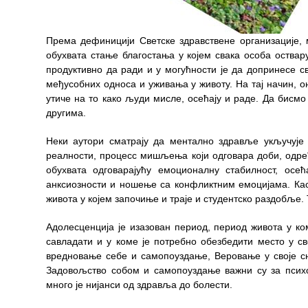
Служба
социјалне
Према дефиницији Светске здравствене организације,
медицине са
обухвата стање благостања у којем свака особа оствар
информатиком
продуктивно да ради и у могућности је да допринесе св
међусобних односа и уживања у животу.
На тај начин, 
Служба за
утиче на то како људи мисле, осећају и раде.
Да бисмо 
правне,
другима.
економско-
финансијске,
Неки аутори сматрају да ментално здравље укључује
техничке и
реалности, процесс мишљења који одговара доби, одр
друге сличне
обухвата одговарајућу емоционалну стабилност, осе
послове
анксиозности и ношење са конфликтним емоцијама.
Ка
живота у којем започиње и траје и студентско раздобље.
Информатор
Адолесценција је изазован период, период живота у к
Финансије
савладати и у коме је потребно обезбедити место у с
/ јавне
вредновање себе и самопоуздање,
Веровање у своје с
набавке
Задовољство собом и самопоуздање важни су за псих
много је нијанси од здравља до болести.
Квалитет