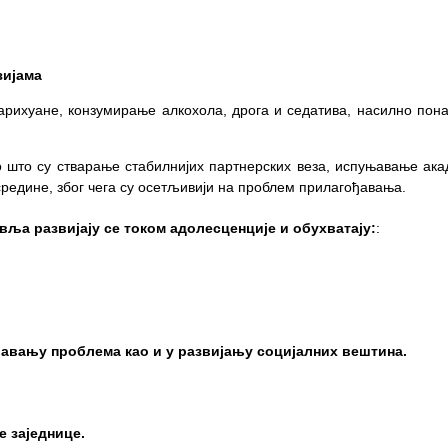
зијама
марихуане, конзумирање алкохола, дрога и седатива, насилно по
 што су стварање стабилнијих партнерских веза, испуњавање ака
редине, због чега су осетљивији на проблем прилагођавања.
ља развијају се током адолесценције и обухватају:
:
ежбање
авању проблема као и у развијању социјалних вештина.
 заједнице.