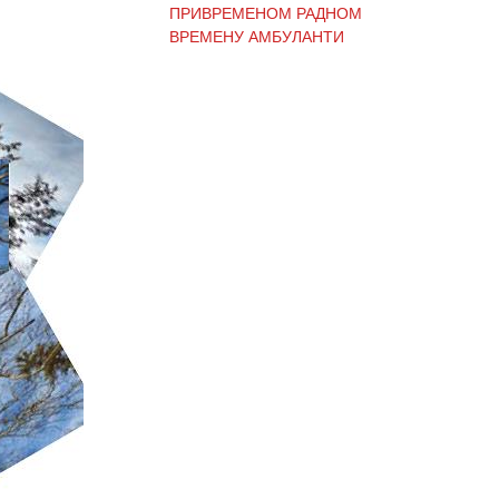
ВРЕМЕНУ АМБУЛАНТИ
ОБАВЕШТЕЊЕ И
ИЗВИЊЕЊЕ ЗБОГ
ПРЕКИДА ТЕЛЕФОНСКИХ
ЛИНИЈА
ОБАВЕШТЕЊЕ о радном
времену Завода током
празника
ОБАВЕШТЕЊЕ о радном
времену током празника