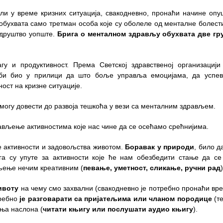
или у време кризних ситуација, свакодневно, пронаћи начине оп
бухвата само третман особа које су оболеле од менталне болести
 друштво уопште.
Брига о менталном здрављу обухвата две гру
агу и продуктивност. Према Светској здравственој организациј
 би био у прилици да што боље управља емоцијама, да успев
ост на кризне ситуације.
 могу довести до развоја тешкоћа у вези са менталним здрављем.
ављење активностима које нас чине да се осећамо срећнијима.
е активности и задовољства животом.
Боравак у природи
, било д
ога су упуте за активности које ће нам обезбедити стање да с
вљење нечим креативним (
певање, уметност, сликање, ручни рад
)
животу
на чему смо захвални (свакодневно је потребно пронаћи вр
требно
је разговарати са пријатељима или чланом породице
(т
ења наслона (
читати књигу или послушати аудио књигу
).