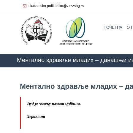
studentska.poliklinika@zzzzsbg.rs
Почетна
ПОЧЕТНА
O 
O
нама
Унутрашња
организација
Ментално здравље младих – данашњи из
Руководство
Завода
Ментално здравље младих – д
Служба
опште
медицине
Ћуд је човеку његова судбина.
Служба за
Хераклит
здравствену
заштиту
жена