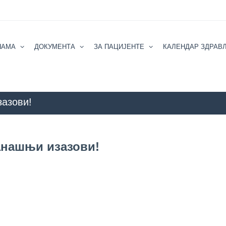
НАМА
ДОКУМЕНТА
ЗА ПАЦИЈЕНТЕ
КАЛЕНДАР ЗДРАВ
азови!
ZZZZS Beograd
БЛОГ
АКТУ
анашњи изазови!