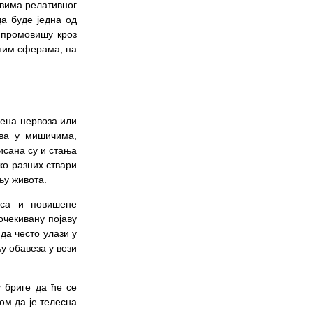
овима релативног
а буде једна од
 промовишу кроз
вним сферама, па
шена нервоза или
ова у мишичима,
исана су и стања
ко разних ствари
њу живота.
оса и повишене
чекивану појаву
да често улази у
у обавеза у вези
у бриге да ће се
ом да је телесна