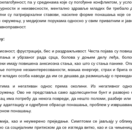
илагођеност, па у срединама које су погођене конфликтом, у усл
урности и неизвесности, ментално здравље младих би требало д
тни су патријархални ставови, насилне форме понашања које се
м окружењу, у медијским порукама односно у свим приватним и ја
авноправност.
су:
ксиозност, фрустрација, бес и раздражљивост. Честа појава су пови
упања и убрзаног рада срца, болова у доњем делу леђа, бол
еки имају повишена анксиозна стања, као што су стања панике. Оп
ње потпуне незаинтересованости, мањка енергије, страх и брига о
ат младих особа наводи да им се дешава да размишљају о прекида
угима и негативан однос према околини. Из негативног одн
ружењу. Ово не представља само адолесцентни бунт и развојно о
ац има потребу да некога повреди, да нешто поломи, разбије или 
у адаптацију и одређене обрасце понашања, проблем у извршавањ
ворном понашању.
имија, као и неумерено преједање. Симптоми се јављају у облик
но са социјалним притиском да се изгледа витко, као и са чињениц