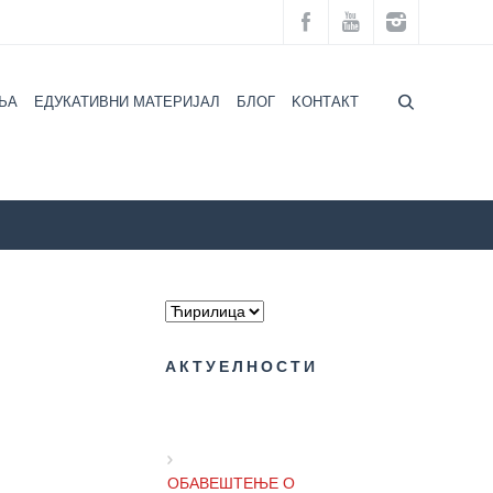
ЉА
ЕДУКАТИВНИ МАТЕРИЈАЛ
БЛОГ
KOНТАКТ
ЕЛНОСТИ
Ментално здравље младих – данашњи изазови!
АКТУЕЛНОСТИ
ОБАВЕШТЕЊЕ О
ПРИВРЕМЕНОМ РАДНОМ