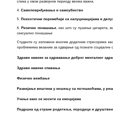
слика у овом развојном периоду веома важна.
РАСПОРЕД
Самоповређивање и самоубиство
РАДА
Психотични поремећаји са халуцинацијама и делу
ЛЕКАРА
Ризично понашање
, као што су пушење цигарета, 
ЗАКАЗИВАЊЕ
сексуално понашање
ПРЕГЛЕДА
Студенти су изложени многим додатним стресорима као
КВАЛИТЕТ
проблемима везаним за одвајање од познате социјалне с
РАДА
Здраве навике за одржавање доброг менталног здрав
Показатељи
квалитета
Здраве навике спавања
Задовољство
Физичко в
запослених
Развијање вештина у ношењу са потешкоћама, у реш
Задовољство
Учење како се носити са емоцијама
корисника
Подршка од стране родитеља, породице и друштвене
Акредитација