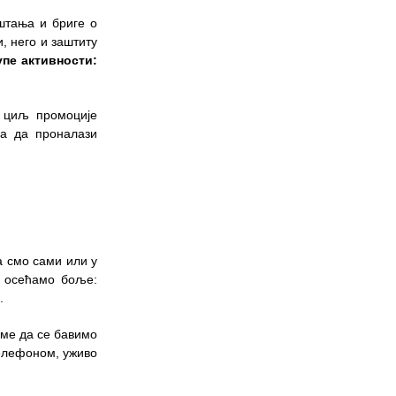
уштања и бриге о
, него и заштиту
пе активности:
и циљ промоције
а да проналази
а смо сами или у
е осећамо боље:
.
еме да се бавимо
елефоном, уживо