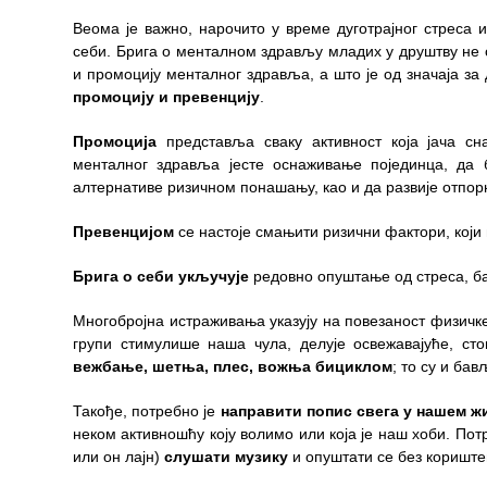
Завода
Веома је важно, нарочито у време дуготрајног стреса 
себи.
Брига о менталном здрављу младих у друштву не о
Приговори
и промоцију менталног здравља, а што је од значаја за
пацијената
промоцију и превенцију
.
УСЛУГЕ
Промоција
представља сваку активност која јача сн
менталног здравља јесте оснаживање појединца, да
ПИТАЊА И
алтернативе ризичном понашању, као и да развије отпорн
ОДГОВОРИ
Превенцијом
се настоје смањити ризични фактори, који
Заштита
права
Брига о себи укључује
редовно опуштање од стреса, б
пацијената
Многобројна истраживања указују на повезаност физичк
Права и
групи стимулише наша чула, делује освежавајуће, ст
дужности
вежбање, шетња, плес, вожња бициклом
; то су и ба
пацијената
Такође, потребно је
направити попис свега у нашем 
За особе са
неком активношћу коју волимо или која је наш хоби. По
инвалидитетом
или он лајн)
слушати музику
и опуштати се без коришт