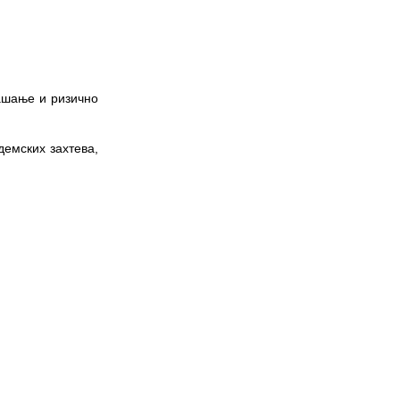
нашање и ризично
демских захтева,