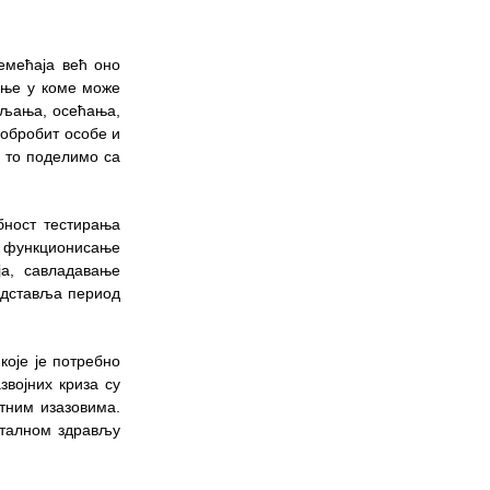
ОБАВЕШТЕЊЕ о радном
времену током празника
емећаја већ оно
тање у коме може
шљања, осећања,
добробит особе и
а то поделимо са
бност тестирања
о функционисање
ја, савладавање
едставља период
које је потребно
звојних криза су
отним изазовима.
нталном здрављу