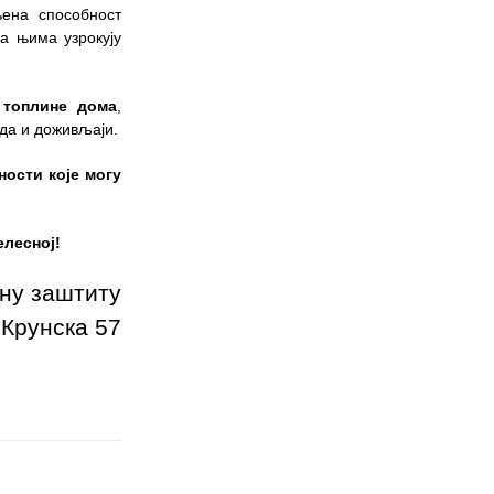
њена способност
а њима узрокују
 топлине дома
,
ода и доживљаји.
ности које могу
елесној!
ену заштиту
 Крунска 57