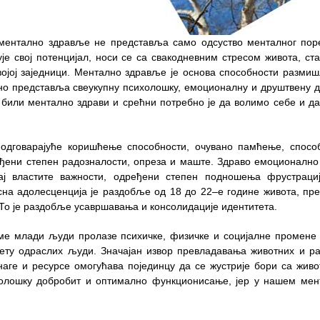
 ментално здравље не представља само одсуство менталног пор
ује свој потенцијал, носи се са свакодневним стресом живота, с
ојој заједници.
Ментално здравље је основа способности разми
оно представља свеукупну психолошку, емоционалну и друштвену 
били ментално здрави и срећни потребно је да волимо себе и д
 одговарајуће коришћење способности, очувано памћење, спосо
еђени степен радозналости, опреза и маште. Здраво емоционалн
ћај властите важности, одређени степен подношења фрустраци
сна адолесценција је раздобље од 18 до 22–е године живота, пр
 То је раздобље усавршавања и консолидације идентитета.
оме млади људи пролазе психичке, физичке и социјалне промене 
вету одраслих људи.
Значајан извор превладавања животних и ра
наге и ресурсе омогућава појединцу да се жустрије бори са жив
олошку добробит и оптимално функционисање, јер у нашем ме