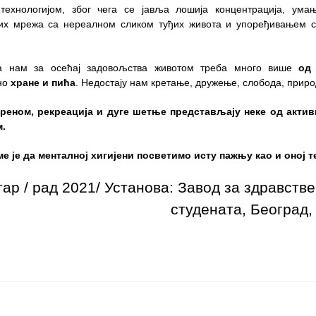
технологијом, због чега се јавља лошија концентрација, ума
х мрежа са нереалном сликом туђих живота и упоређивањем с
да нам за осећај задовољства животом треба много више
од
вно
хране и пића
. Недостају нам кретање, дружење, слобода, прир
реном, рекреација и дуге шетње представљају неке од актив
.
е је да менталној хигијени посветимо исту пажњу као и оној т
ар / рад 2021/ Установа: Завод за здравств
студената, Београд,