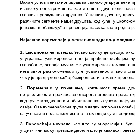
здравствене
Важан услов менталног здравља свакако је друштвена пр
заштите
и апсолутног сиромаштва као и опште друштвене несиг
главних преокупација друштва.
У нашем друштву прису
Документа
различите сегменте нашег друштва, код куће, у школско
је важна и обавезујућа превенција насиља као и родна р
ДОКУМЕНТА
ЗА
Најчешћи поремећаји у менталном здрављу младих 
ЗАПОСЛЕНЕ
Емоционалне потешкоће
, као што су депресија, ан
ОГЛАСИ И
унутрашња узнемиреност што је праћено осећајем л
КОНКУРСИ
главобоље, осећаја мучнине и узнемиреног стомака, а н
негативног расположења и туге, усамљености, као и ста
Огласи и
чему је придружен осећај безвредности, а мањи процен
Конкурси
Поремећаји у понашању
, критичност према др
– 2024
нетрпељивости произилази отворена агресија према ок
код групе младих него и облик понашања у коме поједин
Огласи и
свађе. Ова вулнерабилна група младих испољава слабиј
Конкурси
са учењем и полагањем испита, а склонији су и неодго
– Архива
Поремећаји исхране
, као што су анорексија и бул
ЗА
угојити или да су превише дебели што је свакако повеза
ПАЦИЈЕНТЕ