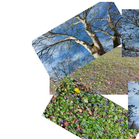
Служба
стоматолошке
здравствене
заштите
Служба за
специјалистичко
консултативну
делатност
Служба за
унапређење
и очување
здравља
Служба за
медицинску
дијагностику
Стационар