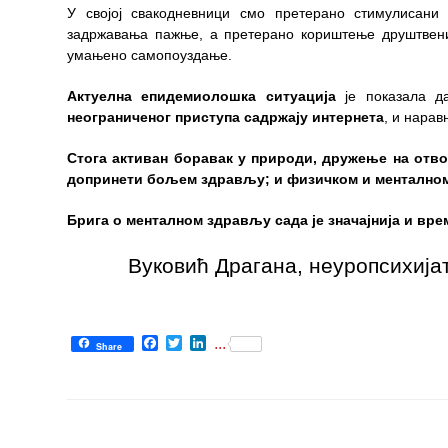
Изаберите
У својој свакодневници смо претерано стимулисани 
лекара
задржавања пажње, а претерано кориштење друштвени
умањено самопоуздање.
Прегледи
за дом
Актуелна епидемиолошка ситуација
је показала 
неограниченог приступа садржају интернета
, и нара
Систематски
прегледи
Стога активан боравак у природи, дружење на отво
допринети бољем здрављу; и физичком и менталном
Лекарска
уверења
Брига о менталном здрављу сада је значајнија и врем
Календар
Вуковић Драгана, неуропсихијат
здравља
ЕДУКАТИВНИ
МАТЕРИЈАЛ
Facebook
Twitter
LinkedIn
...
Share
Блог
Koнтакт