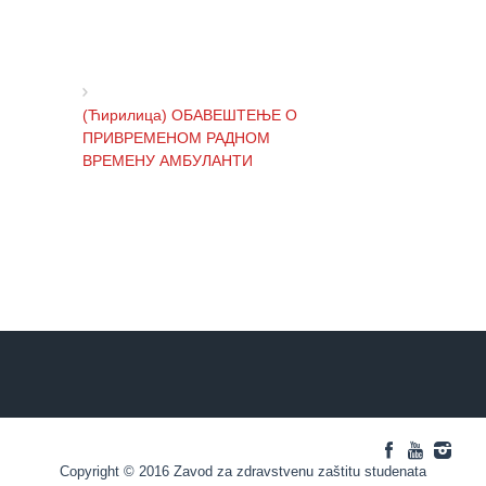
Služba
socijalne
medicine sa
informatikom
(Ћирилица) ОБАВЕШТЕЊЕ О
Služba za
ПРИВРЕМЕНОМ РАДНОМ
pravne,
ВРЕМЕНУ АМБУЛАНТИ
ekonomsko-
finansijske,
tehničke i
druge slične
(Ћирилица) ОБАВЕШТЕЊЕ И
poslove
ИЗВИЊЕЊЕ ЗБОГ ПРЕКИДА
ТЕЛЕФОНСКИХ ЛИНИЈА
Informator
Finansije
(Ћирилица) ОБАВЕШТЕЊЕ о
/ javne
радном времену Завода током
nabavke
празника
Kvalitet
zdravstvene
Copyright © 2016 Zavod za zdravstvenu zaštitu studenata