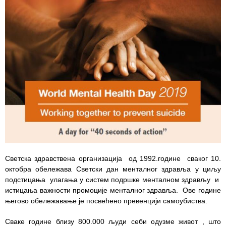
Служба
стоматолошке
здравствене
заштите
Служба за
специјалистичко
консултативну
делатност
Служба за
унапређење
и очување
здравља
Светска здравствена организација од 1992.године сваког 10.
октобра обележава Светски дан менталног здравља у циљу
Служба за
подстицања улагања у систем подршке менталном здрављу и
медицинску
истицања важности промоције менталног здравља. Ове године
дијагностику
његово обележавање је посвећено превенцији самоубиства.
Стационар
Сваке године близу 800.000 људи себи одузме живот , што