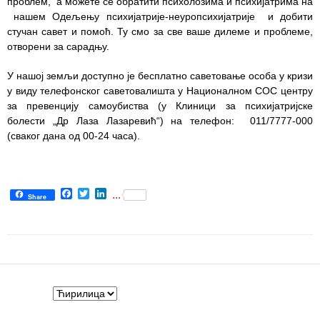
проблем, а можете се обратити психолозима и психијатрима на
здравствене
нашем Одељењу психијатрије-неуропсихијатрије и добити
заштите
стучан савет и помоћ. Ту смо за све ваше дилеме и проблеме,
отворени за сарадњу.
Документа
У нашој земљи доступно је бесплатно саветовање особа у кризи
ДОКУМЕНТА
у виду телефонског саветовалишта у Националном СОС центру
ЗА
за превенцију самоубиства (у Клиници за психијатријске
ЗАПОСЛЕНЕ
болести „Др Лаза Лазаревић“) на телефон: 011/7777-000
(сваког дана од 00-24 часа).
ОГЛАСИ И
КОНКУРСИ
Огласи и
Facebook
Twitter
LinkedIn
...
Конкурси
Share
– 2024
Огласи и
Конкурси
– Архива
ЗА
ПАЦИЈЕНТЕ