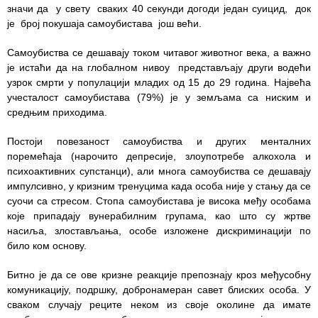
значи да у свету сваких 40 секунди догоди један суицид, док
Служба
је број покушаја самоубистава још већи.
социјалне
медицине са
Самоубиства се дешавају током читавог животног века, а важно
информатиком
је истаћи да на глобалном нивоу представљају други водећи
узрок смрти у популацији младих од 15 до 29 година. Највећа
Служба за
учесталост самоубистава (79%) је у земљама са ниским и
правне,
средњим приходима.
економско-
финансијске,
Постоји повезаност самоубиства и других менталних
техничке и
поремећаја (нарочито депресије, злоупотребе алкохола и
друге сличне
психоактивних супстанци), али многа самоубиства се дешавају
послове
импулсивно, у кризним тренуцима када особа није у стању да се
суочи са стресом. Стопа самоубистава је висока међу особама
Информатор
које припадају вунерабилним групама, као што су жртве
насиља, злостављања, особе изложене дискриминацији по
Финансије
било ком основу.
/ јавне
Битно је да се ове кризне реакције препознају кроз међусобну
набавке
комуникацију, подршку, добронамеран савет блиских особа. У
сваком случају реците неком из своје околине да имате
Квалитет