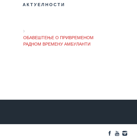
АКТУЕЛНОСТИ
РАСПОРЕД
РАДА
ЛЕКАРА
ОБАВЕШТЕЊЕ О ПРИВРЕМЕНОМ
ЗАКАЗИВАЊЕ
РАДНОМ ВРЕМЕНУ АМБУЛАНТИ
ПРЕГЛЕДА
КВАЛИТЕТ
РАДА
ОБАВЕШТЕЊЕ И ИЗВИЊЕЊЕ ЗБОГ
ПРЕКИДА ТЕЛЕФОНСКИХ ЛИНИЈА
Показатељи
квалитета
Задовољство
ОБАВЕШТЕЊЕ о радном времену
запослених
Завода током празника
Задовољство
корисника
ОБАВЕШТЕЊЕ о радном времену
током празника
Акредитација