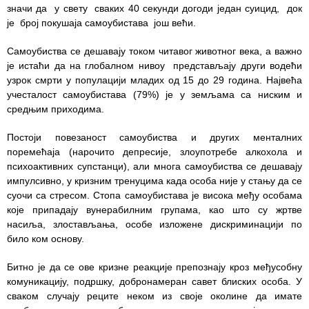
значи да у свету сваких 40 секунди догоди један суицид, док
Служба
је број покушаја самоубистава још већи.
социјалне
медицине са
Самоубиства се дешавају током читавог животног века, а важно
информатиком
је истаћи да на глобалном нивоу представљају други водећи
узрок смрти у популацији младих од 15 до 29 година. Највећа
Служба за
учесталост самоубистава (79%) је у земљама са ниским и
правне,
средњим приходима.
економско-
финансијске,
Постоји повезаност самоубиства и других менталних
техничке и
поремећаја (нарочито депресије, злоупотребе алкохола и
друге сличне
психоактивних супстанци), али многа самоубиства се дешавају
послове
импулсивно, у кризним тренуцима када особа није у стању да се
суочи са стресом. Стопа самоубистава је висока међу особама
Информатор
које припадају вунерабилним групама, као што су жртве
насиља, злостављања, особе изложене дискриминацији по
Финансије
било ком основу.
/ јавне
Битно је да се ове кризне реакције препознају кроз међусобну
набавке
комуникацију, подршку, добронамеран савет блиских особа. У
сваком случају реците неком из своје околине да имате
Квалитет