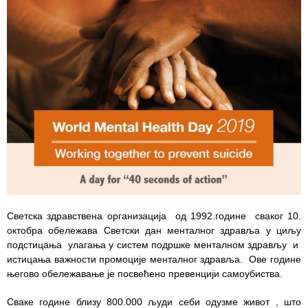
Служба
стоматолошке
здравствене
заштите
Служба за
специјалистичко
консултативну
делатност
Служба за
унапређење
и очување
здравља
Светска здравствена организација од 1992.године сваког 10.
октобра обележава Светски дан менталног здравља у циљу
Служба за
подстицања улагања у систем подршке менталном здрављу и
медицинску
истицања важности промоције менталног здравља. Ове године
дијагностику
његово обележавање је посвећено превенцији самоубиства.
Стационар
Сваке године близу 800.000 људи себи одузме живот , што