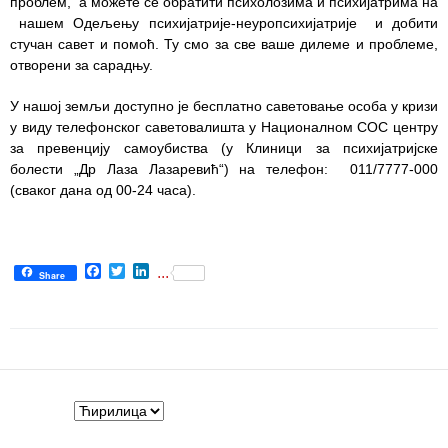
проблем, а можете се обратити психолозима и психијатрима на
здравствене
нашем Одељењу психијатрије-неуропсихијатрије и добити
заштите
стучан савет и помоћ. Ту смо за све ваше дилеме и проблеме,
отворени за сарадњу.
Документа
У нашој земљи доступно је бесплатно саветовање особа у кризи
ДОКУМЕНТА
у виду телефонског саветовалишта у Националном СОС центру
ЗА
за превенцију самоубиства (у Клиници за психијатријске
ЗАПОСЛЕНЕ
болести „Др Лаза Лазаревић“) на телефон: 011/7777-000
(сваког дана од 00-24 часа).
ОГЛАСИ И
КОНКУРСИ
Огласи и
Facebook
Twitter
LinkedIn
...
Конкурси
Share
– 2024
Огласи и
Конкурси
– Архива
ЗА
ПАЦИЈЕНТЕ