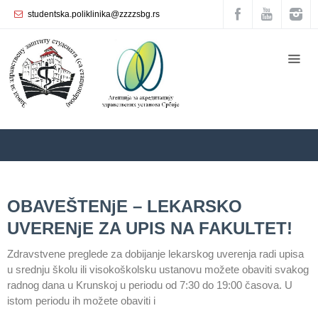
studentska.poliklinika@zzzzsbg.rs
Početna
О
nama
Unutrašnja
organizacija
Rukovodstvo
Zavoda
ZZZZS Beograd
Archives
OBAVEŠTENјE – LEKARSKO
Služba
UVERENјE ZA UPIS NA FAKULTET!
opšte
medicine
Zdravstvene preglede za dobijanje lekarskog uverenja radi upisa
u srednju školu ili visokoškolsku ustanovu možete obaviti svakog
Služba za
radnog dana u Krunskoj u periodu od 7:30 do 19:00 časova. U
zdravstvenu
zaštitu žena
istom periodu ih možete obaviti i