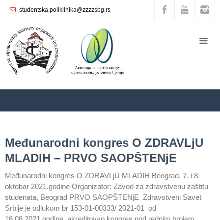
studentska.poliklinika@zzzzsbg.rs
Početna
О
nama
Unutrašnja
organizacija
Rukovodstvo
Zavoda
ZZZZS Beograd
Archives
Međunarodni kongres O ZDRAVLjU
Služba
MLADIH – PRVO SAOPŠTENјE
opšte
medicine
Međunarodni kongres O ZDRAVLjU MLADIH Beograd, 7. i 8.
oktobar 2021.godine Organizator: Zavod za zdravstvenu zaštitu
Služba za
studenata, Beograd PRVO SAOPŠTENјE Zdravstveni Savet
zdravstvenu
zaštitu žena
Srbije je odlukom br 153-01-00333/ 2021-01 od
16.08.2021.godine akreditovao kongres pod rednim brojem