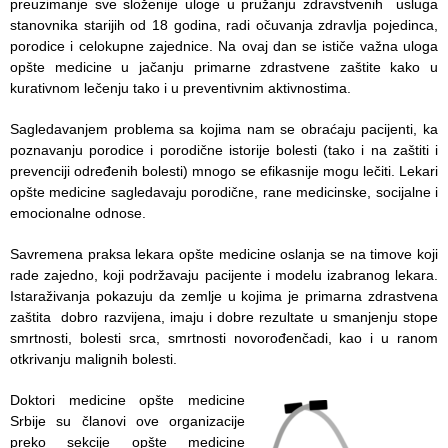
preuzimanje sve složenije uloge u pružanju zdravstvenih usluga
Služba
stanovnika starijih od 18 godina, radi očuvanja zdravlja pojedinca,
socijalne
porodice i celokupne zajednice. Na ovaj dan se ističe važna uloga
medicine sa
opšte medicine u jačanju primarne zdrastvene zaštite kako u
informatikom
kurativnom lečenju tako i u preventivnim aktivnostima.
Služba za
Sagledavanjem problema sa kojima nam se obraćaju pacijenti, ka
pravne,
poznavanju porodice i porodične istorije bolesti (tako i na zaštiti i
ekonomsko-
prevenciji određenih bolesti) mnogo se efikasnije mogu lečiti. Lekari
finansijske,
opšte medicine sagledavaju porodične, rane medicinske, socijalne i
tehničke i
emocionalne odnose.
druge slične
poslove
Savremena praksa lekara opšte medicine oslanja se na timove koji
rade zajedno, koji podržavaju pacijente i modelu izabranog lekara.
Informator
Istaraživanja pokazuju da zemlje u kojima je primarna zdrastvena
zaštita dobro razvijena, imaju i dobre rezultate u smanjenju stope
Finansije
smrtnosti, bolesti srca, smrtnosti novorođenčadi, kao i u ranom
/ javne
otkrivanju malignih bolesti.
nabavke
Doktori medicine opšte medicine
Kvalitet
Srbije su članovi ove organizacije
zdravstvene
preko sekcije opšte medicine