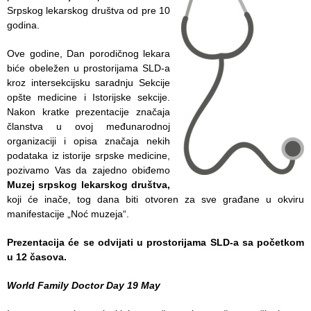
zaštite
Srpskog lekarskog društva od pre 10
godina.
Dokumenta
Ove godine, Dan porodičnog lekara
ДОКУМЕНТА
biće obeležen u prostorijama SLD-a
ЗА
kroz intersekcijsku saradnju Sekcije
ЗАПОСЛЕНЕ
opšte medicine i Istorijske sekcije.
Nakon kratke prezentacije značaja
OGLASI I
članstva u ovoj međunarodnoj
KONKURSI
organizaciji i opisa značaja nekih
podataka iz istorije srpske medicine,
ZA
pozivamo Vas da zajedno obiđemo
PACIJENTE
Muzej srpskog lekarskog društva,
koji će inače, tog dana biti otvoren za sve građane u okviru
RASPORED
manifestacije „Noć muzeja“.
RADA
LEKARA
Prezentacija će se odvijati u prostorijama SLD-a sa početkom
u 12 časova.
ZAKAZIVANJE
PREGLEDA
World Family Doctor Day 19 May
Menu