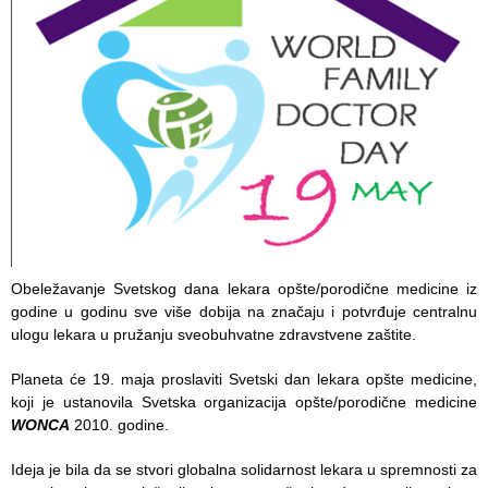
Služba
stomatološke
zdravstvene
zaštite
Služba za
specijalističko
konsultativnu
delatnost
Služba za
unapređenje
Obeležavanje Svetskog dana lekara opšte/porodične medicine iz
i očuvanje
godine u godinu sve više dobija na značaju i potvrđuje centralnu
zdravlja
ulogu lekara u pružanju sveobuhvatne zdravstvene zaštite.
Služba za
Planeta će 19. maja proslaviti Svetski dan lekara opšte medicine,
medicinsku
koji je ustanovila Svetska organizacija opšte/porodične medicine
dijagnostiku
WONCA
2010. godine.
Stacionar
Ideja je bila da se stvori globalna solidarnost lekara u spremnosti za