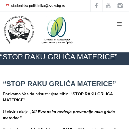
studentska.poliklinika@zzzzsbg.rs
Početna
О
nama
Unutrašnja
“STOP RAKU GRLIĆA MATERICE”
organizacija
Rukovodstvo
Zavoda
ZZZZS Beograd
KALENDAR ZDRAVLJA
AKTUELNOSTI
“STOP
RAKU GRLIĆA MATERICE”
“STOP RAKU GRLIĆA MATERICE”
Služba
opšte
Pozivamo Vas da prisustvujete tribini
“STOP RAKU GRLIĆA
medicine
MATERICE”.
Služba za
U okviru akcje
„XII Evropska nedelja prevencije raka grlića
zdravstvenu
materice“.
zaštitu žena