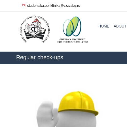
studentska.poliklinika@zzzzsbg.rs
Home
HOME
ABOUT
About
us
Internal
organization
Regular check-ups
General
Practice
Department
for
Women’s
Health
Service
Dental
Care