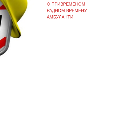
О ПРИВРЕМЕНОМ
РАДНОМ ВРЕМЕНУ
АМБУЛАНТИ
(Ћирилица) ОБАВЕШТЕЊЕ
И ИЗВИЊЕЊЕ ЗБОГ
ПРЕКИДА ТЕЛЕФОНСКИХ
ЛИНИЈА
(Ћирилица) ОБАВЕШТЕЊЕ
о радном времену Завода
током празника
(Ћирилица) ОБАВЕШТЕЊЕ
о радном времену током
празника