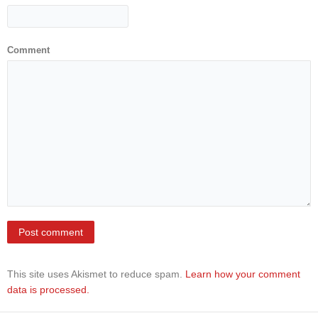
Pregledi
za dom
Comment
Sistematski
pregledi
Lekarska
uverenja
KALENDAR
ZDRAVLJA
EDUKATIVNI
MATERIJAL
BLOG
Kontakt
This site uses Akismet to reduce spam.
Learn how your comment
data is processed.