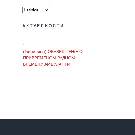
АКТУЕЛНОСТИ
(Ћирилица) ОБАВЕШТЕЊЕ О
ПРИВРЕМЕНОМ РАДНОМ
ВРЕМЕНУ АМБУЛАНТИ
(Ћирилица) ОБАВЕШТЕЊЕ И
ИЗВИЊЕЊЕ ЗБОГ ПРЕКИДА
ТЕЛЕФОНСКИХ ЛИНИЈА
(Ћирилица) ОБАВЕШТЕЊЕ о
радном времену Завода током
празника