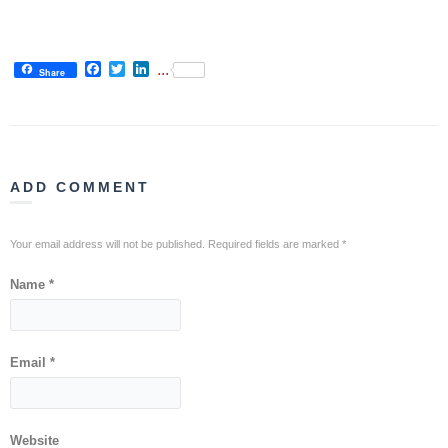
Item
USLUGE
Facebook
Twitter
LinkedIn
...
Share
PITANJA I
ODGOVORI
Zaštita
prava
ADD COMMENT
pacijenata
Your email address will not be published. Required fields are marked
*
Prava i
dužnosti
Name
*
pacijenata
Za osobe sa
invaliditetom
Email
*
Izaberite
lekara
Website