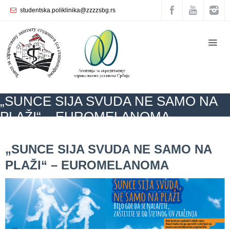
studentska.poliklinika@zzzzsbg.rs
Početna
О
nama
Unutrašnja
„SUNCE SIJA SVUDA NE SAMO NA
organizacija
PLAŽI“ – EUROMELANOMA
Rukovodstvo
Zavoda
ZZZZS Beograd
BLOG
AKTUELNOSTI
„SUNCE SIJA SVUDA NE
SAMO NA PLAŽI“ – EUROMELANOMA
„SUNCE SIJA SVUDA NE SAMO NA
Služba
PLAŽI“ – EUROMELANOMA
opšte
medicine
Služba za
zdravstvenu
zaštitu žena