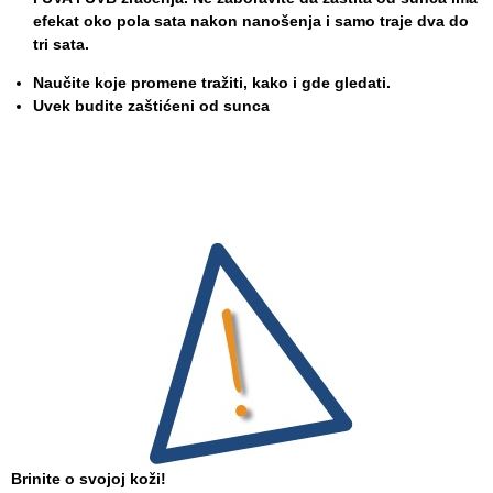
zaštite
efekat oko pola sata nakon nanošenja i samo traje dva do
tri sata.
Dokumenta
Naučite koje promene tražiti, kako i gde gledati.
ДОКУМЕНТА
Uvek budite zaštićeni od sunca
ЗА
ЗАПОСЛЕНЕ
OGLASI I
KONKURSI
ZA
PACIJENTE
RASPORED
RADA
LEKARA
ZAKAZIVANJE
PREGLEDA
Brinite o svojoj koži!
Menu