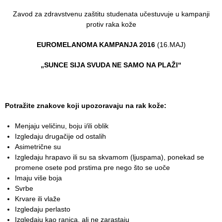
Služba
Zavod za zdravstvenu zaštitu studenata učestuvuje u kampanji
stomatološke
protiv raka kože
zdravstvene
zaštite
EUROMELANOMA KAMPANJA 2016
(16.MAJ)
Služba za
„SUNCE SIJA SVUDA NE SAMO NA PLAŽI“
specijalističko
konsultativnu
delatnost
Potražite znakove koji upozoravaju na rak kože:
Služba za
unapređenje
Menjaju veličinu, boju i/ili oblik
i očuvanje
Izgledaju drugačije od ostalih
zdravlja
Asimetrične su
Izgledaju hrapavo ili su sa skvamom (ljuspama), ponekad se
Služba za
promene osete pod prstima pre nego što se uoče
medicinsku
Imaju više boja
dijagnostiku
Svrbe
Krvare ili vlaže
Stacionar
Izgledaju perlasto
Izgledaju kao ranica, ali ne zarastaju