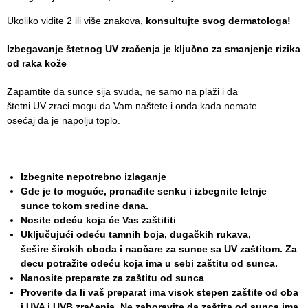
Služba
socijalne
Ukoliko vidite 2 ili više znakova,
konsultujte svog dermatologa!
medicine sa
Izbegavanje štetnog UV zračenja je ključno za smanjenje rizika
informatikom
od raka kože
Služba za
Zapamtite da sunce sija svuda, ne samo na plaži i da
pravne,
štetni UV zraci mogu da Vam naštete i onda kada nemate
ekonomsko-
osećaj da je napolju toplo.
finansijske,
tehničke i
druge slične
poslove
Izbegnite nepotrebno izlaganje
Gde je to moguće, pronađite senku i izbegnite letnje
Informator
sunce tokom sredine dana.
Nosite odeću koja će Vas zaštititi
Finansije
Uključujući odeću tamnih boja, dugačkih rukava,
/ javne
šešire širokih oboda i naočare za sunce sa UV zaštitom. Za
nabavke
decu potražite odeću koja ima u sebi zaštitu od sunca.
Nanosite preparate za zaštitu od sunca
Kvalitet
Proverite da li vaš preparat ima visok stepen zaštite od oba
zdravstvene
i UVA i UVB zračenja. Ne zaboravite da zaštita od sunca ima