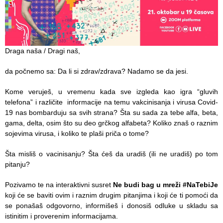
Služba
stomatološke
zdravstvene
zaštite
Draga naša / Dragi naš,
Služba za
specijalističko
da počnemo sa: Da li si zdrav/zdrava? Nadamo se da jesi.
konsultativnu
delatnost
Kome veruješ, u vremenu kada sve izgleda kao igra “gluvih
telefona” i različite informacije na temu vakcinisanja i virusa Covid-
Služba za
19 nas bombarduju sa svih strana? Šta su sada za tebe alfa, beta,
unapređenje
gama, delta, osim što su deo grčkog alfabeta? Koliko znaš o raznim
i očuvanje
sojevima virusa, i koliko te plaši priča o tome?
zdravlja
Šta misliš o vacinisanju? Šta ćeš da uradiš (ili ne uradiš) po tom
pitanju?
Služba za
medicinsku
Pozivamo te na interaktivni susret
Ne budi bag u mreži #NaTebiJe
dijagnostiku
koji će se baviti ovim i raznim drugim pitanjima i koji će ti pomoći da
se ponašaš odgovorno, informišeš i donosiš odluke u skladu sa
Stacionar
istinitim i proverenim informacijama.