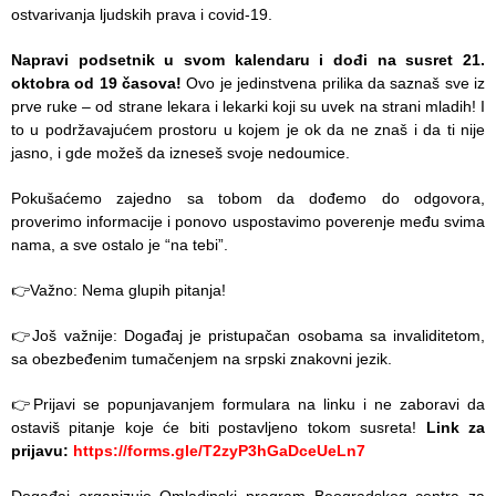
zaštite
ostvarivanja ljudskih prava i covid-19.
Dokumenta
Napravi podsetnik u svom kalendaru i dođi na susret 21.
oktobra od 19 časova!
Ovo je jedinstvena prilika da saznaš sve iz
ДОКУМЕНТА
prve ruke – od strane lekara i lekarki koji su uvek na strani mladih! I
ЗА
to u podržavajućem prostoru u kojem je ok da ne znaš i da ti nije
ЗАПОСЛЕНЕ
jasno, i gde možeš da izneseš svoje nedoumice.
OGLASI I
Pokušaćemo zajedno sa tobom da dođemo do odgovora,
KONKURSI
proverimo informacije i ponovo uspostavimo poverenje među svima
nama, a sve ostalo je “na tebi”.
ZA
PACIJENTE
👉Važno: Nema glupih pitanja!
RASPORED
👉Još važnije: Događaj je pristupačan osobama sa invaliditetom,
RADA
sa obezbeđenim tumačenjem na srpski znakovni jezik.
LEKARA
👉Prijavi se popunjavanjem formulara na linku i ne zaboravi da
ZAKAZIVANJE
ostaviš pitanje koje će biti postavljeno tokom susreta!
Link za
PREGLEDA
prijavu:
https://forms.gle/T2zyP3hGaDceUeLn7
Menu