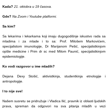
Služba
Kada?
21. oktobra u 19 časova.
socijalne
medicine sa
Gde?
Na Zoom i Youtube platformi.
informatikom
Sa kim?
Služba za
pravne,
Sa lekarima i lekarkama koji imaju dugogodišnje iskustvo rada sa
ekonomsko-
mladima i za mlade i to sa: Prof. Milošem Markovićem,
finansijske,
specijalistom imunologije, Dr Marijanom Pešić, specijalistkinjom
tehničke i
opšte medicine i Prim dr sc med Milom Paunić, specijalistkinjom
druge slične
epidemiologije.
poslove
Ko vodi razgovor u ime mladih?
Informator
Dejana Dexy Stošić, aktivistkinja, studentkinja etnologije i
Finansije
antropologije.
/ javne
nabavke
I to nije sve!
Kvalitet
Našem susretu se pridružuje i Vladica Ilić, pravnik iz oblasti ljudskih
zdravstvene
prava, spreman da odgovori na sva pitanja mladih u vezi