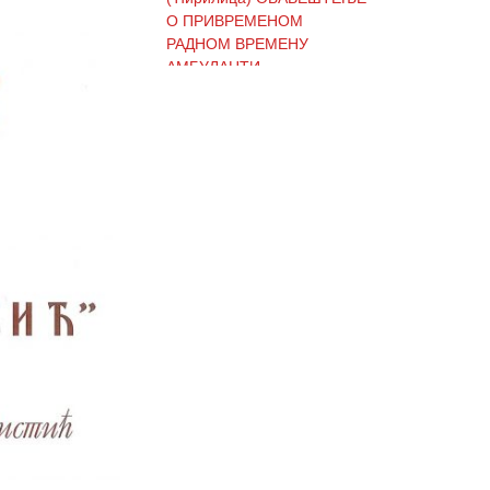
О ПРИВРЕМЕНОМ
РАДНОМ ВРЕМЕНУ
АМБУЛАНТИ
(Ћирилица) ОБАВЕШТЕЊЕ
И ИЗВИЊЕЊЕ ЗБОГ
ПРЕКИДА ТЕЛЕФОНСКИХ
ЛИНИЈА
(Ћирилица) ОБАВЕШТЕЊЕ
о радном времену Завода
током празника
(Ћирилица) ОБАВЕШТЕЊЕ
о радном времену током
празника