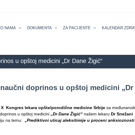
О NAMA
DOKUMENTA
ZA PACIJENTE
KALENDAR ZDRA
rinos u opštoj medicini „Dr Dane Žigić“
ZZZZS Beograd
BLOG
AKTUELNOSTI
Dodeljena je nagr
i naučni doprinos u opštoj medicini „D
X Kongres lekara opšte/porodične medicine Srbije
sa međunarod
doprinos u opštoj medicini
„Dr Dane Žigić“
našem lekaru
Dr Snežani 
ciju na temu:
„Prediktivni uticaj aleksitimije u proceni anksioznosti