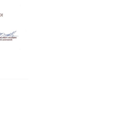
(Ћирилица) ОБАВЕШТЕЊЕ
о радном времену током
празника