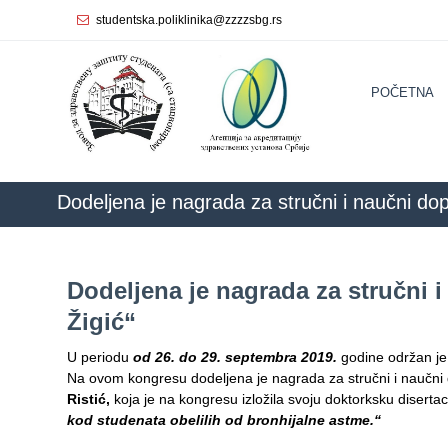
studentska.poliklinika@zzzzsbg.rs
Početna
POČETNA
О
nama
Unutrašnja
organizacija
Dodeljena je nagrada za stručni i naučni dop
Rukovodstvo
Zavoda
Dodeljena je nagrada za stručni 
Služba
Žigić“
opšte
medicine
U periodu
od 26. do 29. septembra 2019.
godine održan je
Na ovom kongresu dodeljena je nagrada za stručni i naučni 
Služba za
Ristić,
koja je na kongresu izložila svoju doktorksku diserta
zdravstvenu
kod studenata obelilih od bronhijalne astme.“
zaštitu žena