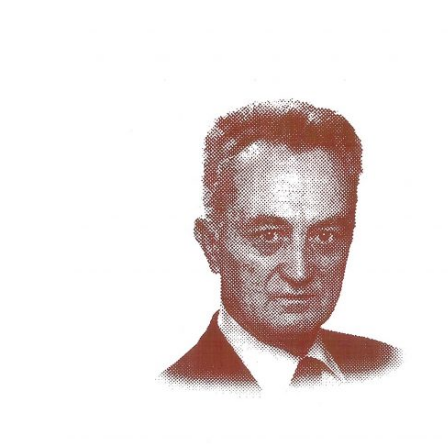
Služba
stomatološke
zdravstvene
zaštite
Služba za
specijalističko
konsultativnu
delatnost
Služba za
unapređenje
i očuvanje
zdravlja
Služba za
medicinsku
dijagnostiku
Stacionar