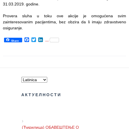
31.03.2019. godine.
Služba
stomatološke
Provera sluha u toku ove akcije je omogućena svim
zdravstvene
zainteresovanim pacijentima, bez obzira da li imaju zdravstveno
zaštite
osiguranje.
Služba za
Facebook
Twitter
LinkedIn
...
specijalističko
Share
konsultativnu
delatnost
Služba za
unapređenje
i očuvanje
zdravlja
АКТУЕЛНОСТИ
Služba za
medicinsku
dijagnostiku
Stacionar
(Ћирилица) ОБАВЕШТЕЊЕ О