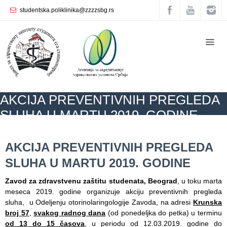
studentska.poliklinika@zzzzsbg.rs
Početna
О
nama
Unutrašnja
AKCIJA PREVENTIVNIH PREGLEDA
organizacija
SLUHA U MARTU 2019. GODINE
Rukovodstvo
Zavoda
ZZZZS Beograd
KALENDAR ZDRAVLJA
AKTUELNOSTI
AKCIJA
PREVENTIVNIH PREGLEDA SLUHA U MARTU 2019. GODINE
AKCIJA PREVENTIVNIH PREGLEDA
Služba
SLUHA U MARTU 2019. GODINE
opšte
medicine
Zavod za zdravstvenu zaštitu studenata, Beograd
, u toku marta
meseca 2019. godine organizuje akciju preventivnih pregleda
Služba za
sluha, u Odelјenju otorinolaringologije Zavoda, na adresi
Krunska
zdravstvenu
broj 57
,
svakog radnog dana
(od ponedelјka do petka) u terminu
zaštitu žena
od 13 do 15 časova
, u periodu od 12.03.2019. godine do