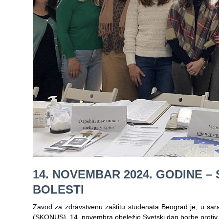
Služba
stomatološke
zdravstvene
zaštite
Služba za
specijalističko
konsultativnu
delatnost
Služba za
unapređenje
i očuvanje
zdravlja
Služba za
14. NOVEMBAR 2024. GODINE 
medicinsku
dijagnostiku
BOLESTI
Stacionar
Zavod za zdravstvenu zaštitu studenata Beograd je, u sar
(SKONUS), 14. novembra obeležio Svetski dan borbe proti