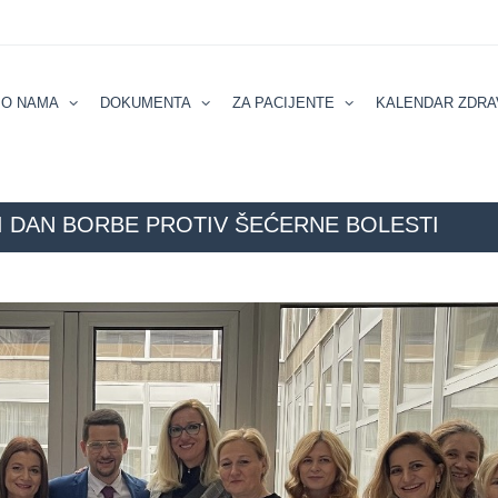
О NAMA
DOKUMENTA
ZA PACIJENTE
KALENDAR ZDRA
KI DAN BORBE PROTIV ŠEĆERNE BOLESTI
G
KALENDAR ZDRAVLJA
AKTUELNOSTI
14. NOVEMBAR 2024.