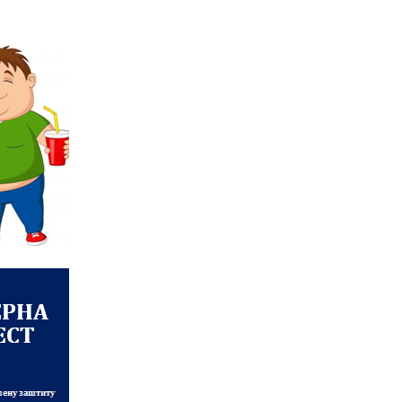
(Ћирилица) ОБАВЕШТЕЊЕ
о радном времену током
празника