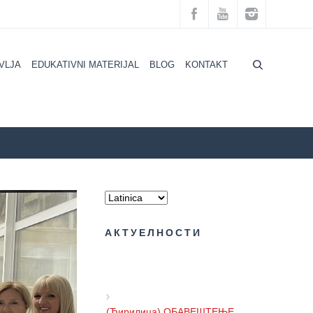
VLJA
EDUKATIVNI MATERIJAL
BLOG
KONTAKT
 GODINE – SVETSKI DAN BORBE PROTIV ŠEĆERNE BOLESTI
АКТУЕЛНОСТИ
(Ћирилица) ОБАВЕШТЕЊЕ