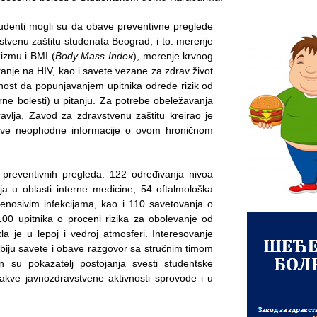
tudenti mogli su da obave preventivne preglede
tvenu zaštitu studenata Beograd, i to: merenje
izmu i BMI (
Body Mass Index
), merenje krvnog
tiranje na HIV, kao i savete vezane za zdrav život
nost da popunjavanjem upitnika odrede rizik od
rne bolesti) u pitanju. Za potrebe obeležavanja
lјa, Zavod za zdravstvenu zaštitu kreirao je
li sve neophodne informacije o ovom hroničnom
preventivnih pregleda: 122 određivanja nivoa
ja u oblasti interne medicine, 54 oftalmološka
renosivim infekcijama, kao i 110 savetovanja o
100 upitnika o proceni rizika za obolevanje od
la je u lepoj i vedroj atmosferi. Interesovanje
obiju savete i obave razgovor sa stručnim timom
 su pokazatelј postojanja svesti studentske
vakve javnozdravstvene aktivnosti sprovode i u