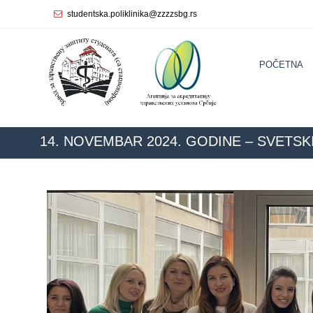
studentska.poliklinika@zzzzsbg.rs
Početna
POČETNA
О
nama
Unutrašnja
organizacija
14. NOVEMBAR 2024. GODINE – SVETS
Rukovodstvo
ZZZZS Beograd
BLO
Zavoda
Služba
opšte
medicine
Služba za
zdravstvenu
zaštitu žena