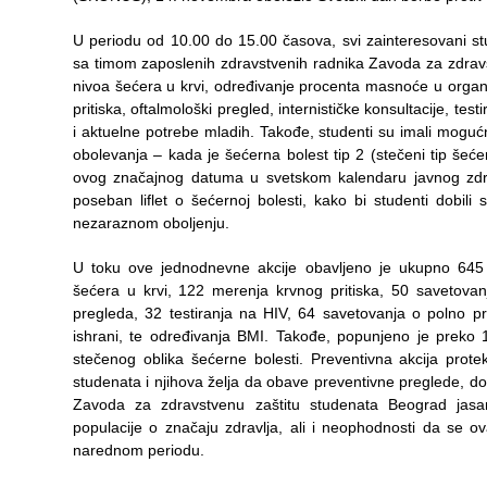
Služba
socijalne
U periodu od 10.00 do 15.00 časova, svi zainteresovani s
medicine sa
sa timom zaposlenih zdravstvenih radnika Zavoda za zdravs
informatikom
nivoa šećera u krvi, određivanje procenta masnoće u organ
pritiska, oftalmološki pregled, internističke konsultacije, tes
Služba za
i aktuelne potrebe mladih. Takođe, studenti su imali moguć
pravne,
obolevanja – kada je šećerna bolest tip 2 (stečeni tip šeće
ekonomsko-
ovog značajnog datuma u svetskom kalendaru javnog zdrav
finansijske,
poseban liflet o šećernoj bolesti, kako bi studenti dobi
tehničke i
nezaraznom obolјenju.
druge slične
poslove
U toku ove jednodnevne akcije obavlјeno je ukupno 645 
šećera u krvi, 122 merenja krvnog pritiska, 50 savetovan
Informator
pregleda, 32 testiranja na HIV, 64 savetovanja o polno p
ishrani, te određivanja BMI. Takođe, popunjeno je preko 
Finansije
stečenog oblika šećerne bolesti. Preventivna akcija protek
/ javne
studenata i njihova želјa da obave preventivne preglede, d
nabavke
Zavoda za zdravstvenu zaštitu studenata Beograd jasan
populacije o značaju zdravlјa, ali i neophodnosti da se o
Kvalitet
narednom periodu.
zdravstvene