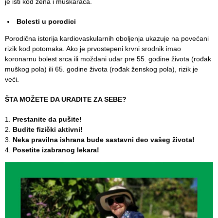
je isti kod žena i muškaraca.
Pregledi
za dom
Bolesti u porodici
Sistematski
Porodična istorija kardiovaskularnih obolјenja ukazuje na povećani
pregledi
rizik kod potomaka. Ako je prvostepeni krvni srodnik imao
koronarnu bolest srca ili moždani udar pre 55. godine života (rođak
Lekarska
muškog pola) ili 65. godine života (rođak ženskog pola), rizik je
uverenja
veći.
KALENDAR
ŠTA MOŽETE DA URADITE ZA SEBE?
ZDRAVLJA
Prestanite da pušite!
EDUKATIVNI
Budite fizički aktivni!
MATERIJAL
Neka pravilna ishrana bude sastavni deo vašeg života!
Posetite izabranog lekara!
BLOG
Kontakt