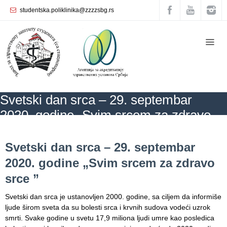
studentska.poliklinika@zzzzsbg.rs
Početna
О
nama
Unutrašnja
Svetski dan srca – 29. septembar
organizacija
2020. godine „Svim srcem za zdravo
Rukovodstvo
srce ”
Zavoda
ZZZZS Beograd
BLOG
KALENDAR ZDRAVLJA
AKTUELNOSTI
Svetski dan srca – 29. septembar 2020. godine „Svim
Svetski dan srca – 29. septembar
srcem za zdravo srce ”
Služba
2020. godine „Svim srcem za zdravo
opšte
medicine
srce ”
Služba za
Svetski dan srca je ustanovlјen 2000. godine, sa cilјem da informiše
zdravstvenu
lјude širom sveta da su bolesti srca i krvnih sudova vodeći uzrok
zaštitu žena
smrti. Svake godine u svetu 17,9 miliona lјudi umre kao posledica