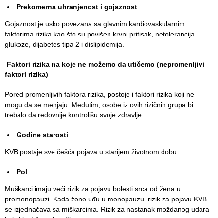
Prekomerna uhranjenost i gojaznost
Item
Gojaznost je usko povezana sa glavnim kardiovaskularnim
USLUGE
faktorima rizika kao što su povišen krvni pritisak, netolerancija
glukoze, dijabetes tipa 2 i dislipidemija.
PITANJA I
ODGOVORI
Faktori rizika na koje ne možemo da utičemo (nepromenlјivi
faktori rizika)
Zaštita
prava
Pored promenlјivih faktora rizika, postoje i faktori rizika koji ne
pacijenata
mogu da se menjaju. Međutim, osobe iz ovih rizičnih grupa bi
trebalo da redovnije kontrolišu svoje zdravlјe.
Prava i
dužnosti
Godine starosti
pacijenata
KVB postaje sve češća pojava u starijem životnom dobu.
Za osobe sa
invaliditetom
Pol
Muškarci imaju veći rizik za pojavu bolesti srca od žena u
Izaberite
premenopauzi. Kada žene uđu u menopauzu, rizik za pojavu KVB
lekara
se izjednačava sa miškarcima. Rizik za nastanak moždanog udara