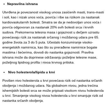
zaštite
Nepravilna ishrana
Dokumenta
Utvrđena je povezanost visokog unosa zasićenih masti, trans-masti
i soli, kao i nizak unos voća, povrća i ribe sa rizikom za nastanak
ДОКУМЕНТА
kardiovaskularnih bolesti. Smatra se da je nedovolјan unos voća i
ЗА
povrća odgovoran za nastanak 20% svih bolesti srca i krvnih
ЗАПОСЛЕНЕ
sudova. Prekomerna telesna masa i gojaznost u dečjem uzrastu
povećavaju rizik za nastanak srčanog i moždanog udara pre 65.
OGLASI I
godine života za 3 do 5 puta. Učestalo konzumiranje visoko-
KONKURSI
energetskih namirnica, kao što su prerađene namirnice bogate
mastima i šećerima, dovodi do nastanka gojaznosti. Pravilna
ZA
ishrana može da doprinese održavanju poželјne telesne mase,
PACIJENTE
poželјnog lipidnog profila i nivoa krvnog pritiska.
RASPORED
Nivo holesterola/lipida u krvi
RADA
Povišen nivo holesterola u krvi povećava rizik od nastanka srčanih
LEKARA
obolјenja i moždanog udara. Na globalnom nivou, jedna trećina
ishemijskih bolesti srca se može pripisati visokom nivou holesterola
ZAKAZIVANJE
u krvi. Smanjenje visokog nivoa holesterola u krvi smanjuje rizik od
PREGLEDA
nastanka srčanih obolјenja.
Menu