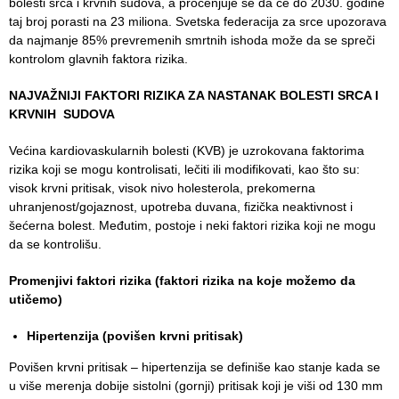
bolesti srca i krvnih sudova, a procenjuje se da će do 2030. godine
Služba
taj broj porasti na 23 miliona. Svetska federacija za srce upozorava
stomatološke
da najmanje 85% prevremenih smrtnih ishoda može da se spreči
zdravstvene
kontrolom glavnih faktora rizika.
zaštite
NAJVAŽNIJI FAKTORI RIZIKA ZA NASTANAK BOLESTI SRCA I
Služba za
KRVNIH SUDOVA
specijalističko
konsultativnu
Većina kardiovaskularnih bolesti (KVB) je uzrokovana faktorima
delatnost
rizika koji se mogu kontrolisati, lečiti ili modifikovati, kao što su:
visok krvni pritisak, visok nivo holesterola, prekomerna
Služba za
uhranjenost/gojaznost, upotreba duvana, fizička neaktivnost i
unapređenje
šećerna bolest. Međutim, postoje i neki faktori rizika koji ne mogu
i očuvanje
da se kontrolišu.
zdravlja
Promenjivi faktori rizika (faktori rizika na koje možemo da
Služba za
utičemo)
medicinsku
dijagnostiku
Hipertenzija (povišen krvni pritisak)
Povišen krvni pritisak – hipertenzija se definiše kao stanje kada se
Stacionar
u više merenja dobije sistolni (gornji) pritisak koji je viši od 130 mm