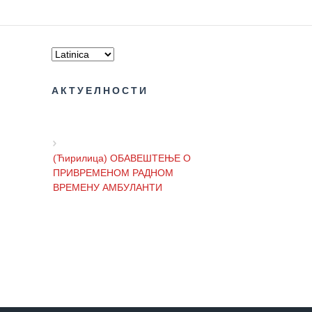
АКТУЕЛНОСТИ
(Ћирилица) ОБАВЕШТЕЊЕ О
ПРИВРЕМЕНОМ РАДНОМ
ВРЕМЕНУ АМБУЛАНТИ
(Ћирилица) ОБАВЕШТЕЊЕ И
ИЗВИЊЕЊЕ ЗБОГ ПРЕКИДА
ТЕЛЕФОНСКИХ ЛИНИЈА