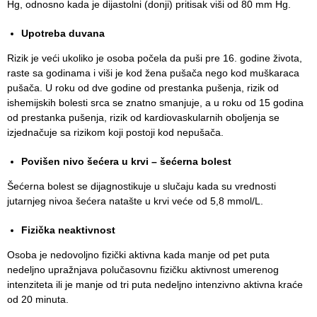
Hg, odnosno kada je dijastolni (donji) pritisak viši od 80 mm Hg.
Služba
socijalne
Upotreba duvana
medicine sa
informatikom
Rizik je veći ukoliko je osoba počela da puši pre 16. godine života,
raste sa godinama i viši je kod žena pušača nego kod muškaraca
Služba za
pušača. U roku od dve godine od prestanka pušenja, rizik od
pravne,
ishemijskih bolesti srca se znatno smanjuje, a u roku od 15 godina
ekonomsko-
od prestanka pušenja, rizik od kardiovaskularnih obolјenja se
finansijske,
izjednačuje sa rizikom koji postoji kod nepušača.
tehničke i
druge slične
Povišen nivo šećera u krvi – šećerna bolest
poslove
Šećerna bolest se dijagnostikuje u slučaju kada su vrednosti
Informator
jutarnjeg nivoa šećera natašte u krvi veće od 5,8 mmol/L.
Finansije
Fizička neaktivnost
/ javne
Osoba je nedovolјno fizički aktivna kada manje od pet puta
nabavke
nedelјno upražnjava polučasovnu fizičku aktivnost umerenog
intenziteta ili je manje od tri puta nedelјno intenzivno aktivna kraće
Kvalitet
od 20 minuta.
zdravstvene