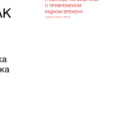
О ПРИВРЕМЕНОМ
РАДНОМ ВРЕМЕНУ
АМБУЛАНТИ
(Ћирилица) ОБАВЕШТЕЊЕ
И ИЗВИЊЕЊЕ ЗБОГ
ПРЕКИДА ТЕЛЕФОНСКИХ
ЛИНИЈА
(Ћирилица) ОБАВЕШТЕЊЕ
о радном времену Завода
током празника
(Ћирилица) ОБАВЕШТЕЊЕ
о радном времену током
празника