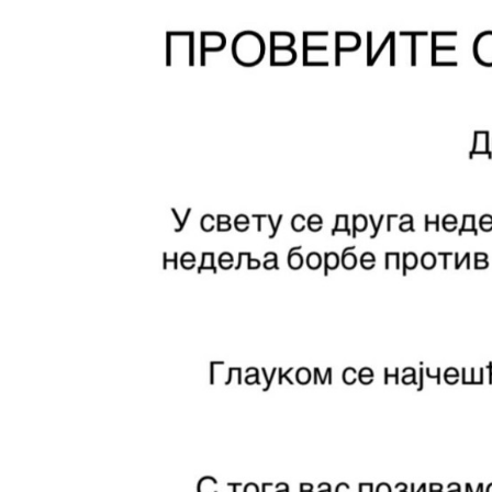
Služba
stomatološke
zdravstvene
zaštite
Služba za
specijalističko
konsultativnu
delatnost
Služba za
unapređenje
i očuvanje
zdravlja
Služba za
medicinsku
dijagnostiku
Stacionar