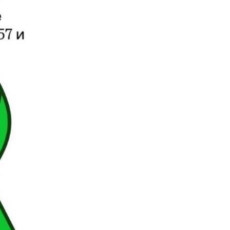
(Ћирилица) ОБАВЕШТЕЊЕ
о радном времену током
празника