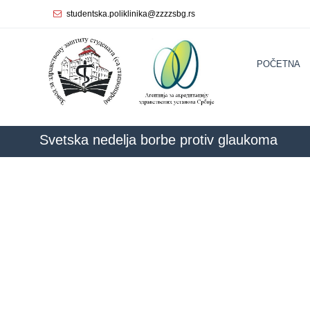
studentska.poliklinika@zzzzsbg.rs
Početna
POČETNA
О
nama
Unutrašnja
organizacija
Svetska nedelja borbe protiv glaukoma
Rukovodstvo
Zavoda
Služba
opšte
medicine
Služba za
zdravstvenu
zaštitu žena