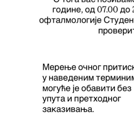
Služba
socijalne
medicine sa
informatikom
Služba za
pravne,
ekonomsko-
finansijske,
tehničke i
druge slične
poslove
Informator
Finansije
/ javne
nabavke
Kvalitet
zdravstvene