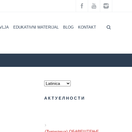
VLJA
EDUKATIVNI MATERIJAL
BLOG
KONTAKT
JA
AKTUELNOSTI
Svetska nedelja borbe protiv glaukoma
АКТУЕЛНОСТИ
(Ћирилица) ОБАВЕШТЕЊЕ