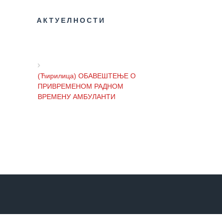
Služba
stomatološke
АКТУЕЛНОСТИ
zdravstvene
zaštite
Služba za
specijalističko
(Ћирилица) ОБАВЕШТЕЊЕ О
konsultativnu
ПРИВРЕМЕНОМ РАДНОМ
delatnost
ВРЕМЕНУ АМБУЛАНТИ
Služba za
unapređenje
i očuvanje
(Ћирилица) ОБАВЕШТЕЊЕ И
zdravlja
ИЗВИЊЕЊЕ ЗБОГ ПРЕКИДА
ТЕЛЕФОНСКИХ ЛИНИЈА
Služba za
medicinsku
dijagnostiku
(Ћирилица) ОБАВЕШТЕЊЕ о
радном времену Завода током
Stacionar
празника