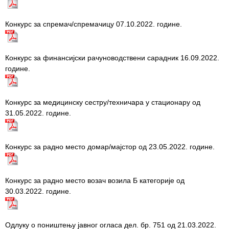
zaštite
Dokumenta
Конкурс за спремач/спремачицу 07.10.2022. године.
ДОКУМЕНТА
ЗА
Конкурс за финaнсијски рачуноводствени сарадник 16.09.2022.
ЗАПОСЛЕНЕ
године.
OGLASI I
KONKURSI
Конкурс за медицинску сестру/техничара у стационару од
31.05.2022. године.
ZA
PACIJENTE
Конкурс за радно место домар/мајстор од 23.05.2022. године.
RASPORED
RADA
LEKARA
Конкурс за радно место возач возила Б категорије од
30.03.2022. године.
ZAKAZIVANJE
PREGLEDA
Oдлуку о поништењу јавног огласа дел. бр. 751 од 21.03.2022.
Menu