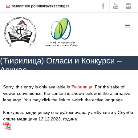
studentska.poliklinika@zzzzsbg.rs
Početna
О
nama
Unutrašnja
(Ћирилица) Огласи и Конкурси –
organizacija
Архива
Rukovodstvo
Zavoda
ZZZZS Beograd
(Ћирилица) Огласи и Конкурси – Архива
Sorry, this entry is only available in
Ћирилица
. For the sake of
Služba
viewer convenience, the content is shown below in the alternative
opšte
language. You may click the link to switch the active language.
medicine
Конкурс за медицинску сестру/техничара у амбуланти у Служби
Služba za
опште медицине 13.12.2023. године.
zdravstvenu
zaštitu žena