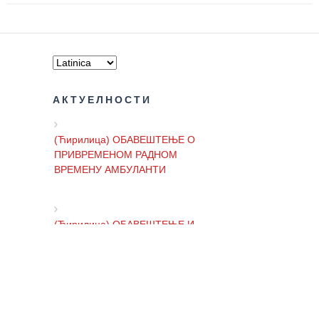
АКТУЕЛНОСТИ
(Ћирилица) ОБАВЕШТЕЊЕ О
ПРИВРЕМЕНОМ РАДНОМ
ВРЕМЕНУ АМБУЛАНТИ
(Ћирилица) ОБАВЕШТЕЊЕ И
ИЗВИЊЕЊЕ ЗБОГ ПРЕКИДА
ТЕЛЕФОНСКИХ ЛИНИЈА
(Ћирилица) ОБАВЕШТЕЊЕ о