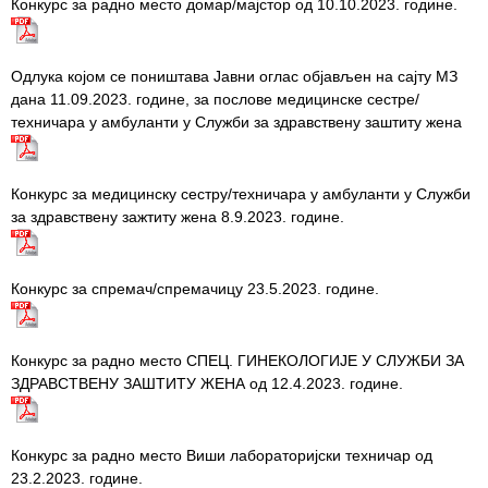
Конкурс за радно место домар/мајстор од 10.10.2023. године.
Služba
stomatološke
zdravstvene
Одлука којом се поништава Јавни оглас објављен на сајту МЗ
zaštite
дана 11.09.2023. године, за послове медицинске сестре/
техничара у амбуланти у Служби за здравствену заштиту жена
Služba za
specijalističko
konsultativnu
Конкурс за медицинску сестру/техничара у амбуланти у Служби
delatnost
за здравствену зажтиту жена 8.9.2023. године.
Služba za
unapređenje
Конкурс за спремач/спремачицу 23.5.2023. године.
i očuvanje
zdravlja
Конкурс за радно место СПЕЦ. ГИНЕКОЛОГИЈЕ У СЛУЖБИ ЗА
Služba za
ЗДРАВСТВЕНУ ЗАШТИТУ ЖЕНА од 12.4.2023. године.
medicinsku
dijagnostiku
Stacionar
Конкурс за радно место Виши лабораторијски техничар од
23.2.2023. године.