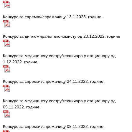
Služba
socijalne
medicine sa
Конкурс за спремач/спремачицу 13.1.2023. године.
informatikom
Služba za
Конкурс за дипломираног економисту од 20.12.2022. године
pravne,
ekonomsko-
finansijske,
Конкурс за медицинску сестру/техничара у стационару од
tehničke i
1.12.2022. године.
druge slične
poslove
Конкурс за спремач/спремачицу 24.11.2022. године.
Informator
Finansije
Конкурс за медицинску сестру/техничара у стационару од
/ javne
09.11.2022. године.
nabavke
Kvalitet
Конкурс за спремач/спремачицу 09.11.2022. године.
zdravstvene