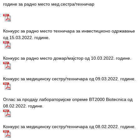
године за радно место мед.сестра/техничар
Item
USLUGE
Конкурс за радно место техничара за инвестиционо одржавање
PITANJA I
од 15.03.2022. године.
ODGOVORI
Zaštita
prava
Конкурс за радно место домар/мајстор од 10.03.2022. године.
pacijenata
Prava i
Конкурс за медицинску сестру/техничара од 09.03.2022. године.
dužnosti
pacijenata
Оглас за продају лабораторијске опреме BT2000 Biotecnica од
Za osobe sa
08.02.2022. године.
invaliditetom
Izaberite
Конкурс за медицинску сестру/техничара од 08.02.2022. године.
lekara