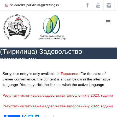
studentska.poliklinika@zzzzsbg.rs
Početna
О
nama
Unutrašnja
(Ћирилица) Задовољство
organizacija
запослених
Rukovodstvo
Zavoda
ZZZZS Beograd
(Ћирилица) Задовољство запослених
Sorry, this entry is only available in
Ћирилица
. For the sake of
Služba
viewer convenience, the content is shown below in the alternative
opšte
language. You may click the link to switch the active language.
medicine
Резултати-испитивања-задовољства-запослених-у 2023. години
Služba za
zdravstvenu
Резултати-испитивања-задовољства-запослених-у 2022. години
zaštitu žena
Facebook
Twitter
LinkedIn
...