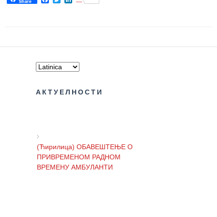
Share
Služba
stomatološke
zdravstvene
zaštite
Služba za
specijalističko
konsultativnu
delatnost
АКТУЕЛНОСТИ
Služba za
unapređenje
i očuvanje
zdravlja
(Ћирилица) ОБАВЕШТЕЊЕ О
ПРИВРЕМЕНОМ РАДНОМ
Služba za
ВРЕМЕНУ АМБУЛАНТИ
medicinsku
dijagnostiku
Stacionar
(Ћирилица) ОБАВЕШТЕЊЕ И
ИЗВИЊЕЊЕ ЗБОГ ПРЕКИДА