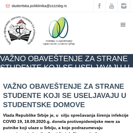
studentska.poliklinika@zzzzsbg.rs
Početna
О
nama
Unutrašnja
VAŽNO OBAVEŠTENJE ZA STRANE
organizacija
STUDENTE KOJI SE USELJAVAJU U
Rukovodstvo
STUDENTSKE DOMOVE
Zavoda
ZZZZS Beograd
AKTUELNOSTI
VAŽNO OBAVEŠTENJE ZA STRANE
STUDENTE KOJI SE USELJAVAJU U STUDENTSKE DOMOVE
VAŽNO OBAVEŠTENJE ZA STRANE
Služba
STUDENTE KOJI SE USELJAVAJU U
opšte
medicine
STUDENTSKE DOMOVE
Služba za
Vlada R
epublike
Srbije je, u cilјu sprečavanja širenja infekcije
zdravstvenu
COVID 19, 18.09.2020.g. donela protivepidemijske mere za
zaštitu žena
putnike koji ulaze u Srbiju, a koje podrazumevaju