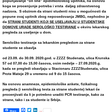
popunjavanje “on line” epidimiološkog upitnika, na osnovu
Služba
koga se procenjunje potreba
i
vrsta dalјeg zdravstvenog
stomatološke
nadzora. S obzirom da strani studenti nisu u mogućnosti da
zdravstvene
popune ovaj upitnik zbog neposedovanja JMBG, nephodno je
zaštite
da
STRANI STUDENTI KOJI SE USELjAVAJU U STUDENTSKE
DOMOVE URADE SEROLOŠKO TESTIRANјE
u okviru lekarskog
Služba za
pregleda za uselјenje u dom.
specijalističko
konsultativnu
Serološko testiranje sa lekarskim pregledom za strane
delatnost
studente se obavlјa
Služba za
od 23.09. do 30.09. 2020.god. u ZZZZ Studenata, ulica Krunska
unapređenje
57 od 07,00 do 15,00
časova
, osim nedelјe
– 27.09.2020.g.
i očuvanje
kada se pregledi obavlјaju u Stacionaru ZZZZStudenata, ulica
zdravlja
Prote Mateje 29 u vremenu od 9 do 15
časova.
Služba za
Na osnovu anamneze, epidemiološke ankete, fizikalnog
medicinsku
pregleda (i serološkog testa za strane studente) lekari će
dijagnostiku
procenjivati da li je potrebno uraditi PCR testiranje, kako za
strane, tako i za studente iz Srbije.
Stacionar
Facebook
Twitter
LinkedIn
...
Share