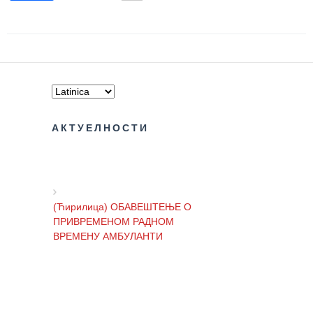
Služba
socijalne
medicine sa
informatikom
Služba za
pravne,
ekonomsko-
finansijske,
АКТУЕЛНОСТИ
tehničke i
druge slične
poslove
Informator
(Ћирилица) ОБАВЕШТЕЊЕ О
ПРИВРЕМЕНОМ РАДНОМ
Finansije
ВРЕМЕНУ АМБУЛАНТИ
/ javne
nabavke
Kvalitet
(Ћирилица) ОБАВЕШТЕЊЕ И
zdravstvene
ИЗВИЊЕЊЕ ЗБОГ ПРЕКИДА