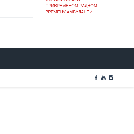
ПРИВРЕМЕНОМ РАДНОМ
ВРЕМЕНУ АМБУЛАНТИ
ОБАВЕШТЕЊЕ И
ИЗВИЊЕЊЕ ЗБОГ
ПРЕКИДА ТЕЛЕФОНСКИХ
ЛИНИЈА
ОБАВЕШТЕЊЕ о радном
времену Завода током
празника
ОБАВЕШТЕЊЕ о радном
времену током празника