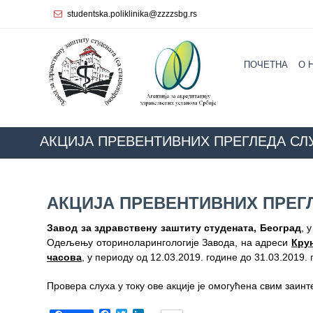
studentska.poliklinika@zzzzsbg.rs
Почетна
ПОЧЕТНА
O 
O
нама
Унутрашња
организација
АКЦИЈА ПРЕВЕНТИВНИХ ПРЕГЛЕДА СЛУ
Руководство
Z
Завода
АКЦИЈА ПРЕВЕНТИВНИХ ПРЕГЛ
Служба
опште
Завод за здравствену заштиту студената, Београд
, 
медицине
Одељењу оториноларингологије Завода, на адреси
Крун
часова
, у периоду од 12.03.2019. године до 31.03.2019. 
Служба за
здравствену
Провера слуха у току ове акције је омогућена свим заин
заштиту
жена