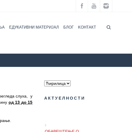
ЉА
ЕДУКАТИВНИ МАТЕРИЈАЛ
БЛОГ
KOНТАКТ
ПРЕВЕНТИВНИХ ПРЕГЛЕДА СЛУХА У МАРТУ 2019. ГОДИНЕ
регледа слуха, у
АКТУЕЛНОСТИ
мину
од 13 до 15
урање.
ОБАВЕШТЕЊЕ О