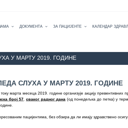
НАМА
ДОКУМЕНТА
ЗА ПАЦИЈЕНТЕ
КАЛЕНДАР ЗДРАВ
ХА У МАРТУ 2019. ГОДИНЕ
ZZZS Beograd
КАЛЕНДАР ЗДРАВЉА
АКТУЕЛНОСТИ
АКЦИЈА 
ЕДА СЛУХА У МАРТУ 2019. ГОДИНЕ
у току марта месеца 2019. године организује акцију превентивних п
ска број 57
,
сваког радног дана
(од понедељка до петка) у тер
године.
тересованим пацијентима, без обзира да ли имају здравствено осиг