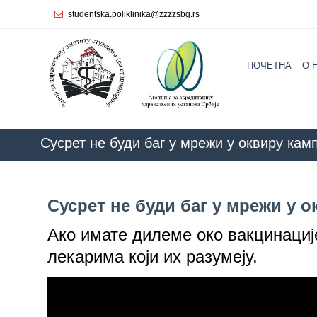
studentska.poliklinika@zzzzsbg.rs
Почетна
ПОЧЕТНА
O 
O
нама
Унутрашња
организација
Сусрет не буди баг у мрежи у оквиру ка
Руководство
ZZZZS B
Завода
Сусрет не буди баг у мрежи у 
Служба
опште
Ако имате дилеме око вакцинациј
медицине
лекарима који их разумеју.
Служба за
здравствену
заштиту
жена