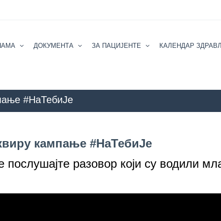
НАМА
ДОКУМЕНТА
ЗА ПАЦИЈЕНТЕ
КАЛЕНДАР ЗДРАВ
мпање #НаТебиЈе
eograd
БЛОГ
COVID 19 - актуелне информације
АКТУЕЛНОСТ
оквиру кампање #НаТебиЈе
е послушајте разовор који су водили мл