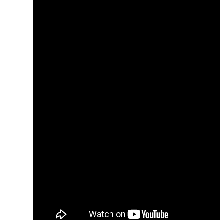
Служба
стоматолошке
здравствене
заштите
Служба за
специјалистичко
консултативну
делатност
Служба за
унапређење
и очување
здравља
Служба за
медицинску
дијагностику
Стационар