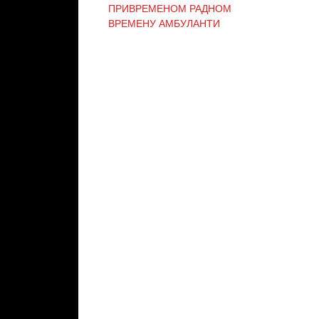
ПРИВРЕМЕНОМ РАДНОМ
ВРЕМЕНУ АМБУЛАНТИ
ОБАВЕШТЕЊЕ И
ИЗВИЊЕЊЕ ЗБОГ
ПРЕКИДА ТЕЛЕФОНСКИХ
ЛИНИЈА
ОБАВЕШТЕЊЕ о радном
времену Завода током
празника
ОБАВЕШТЕЊЕ о радном
времену током празника