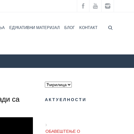
ЉА
ЕДУКАТИВНИ МАТЕРИЈАЛ
БЛОГ
KOНТАКТ
И
Сусрет не буди баг у мрежи у оквиру кампање #НаТебиЈе
ади са
АКТУЕЛНОСТИ
ОБАВЕШТЕЊЕ О