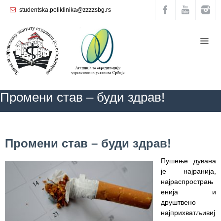
studentska.poliklinika@zzzzsbg.rs
Почетна
O
нама
Унутрашња
Промени став – буди здрав!
организација
Руководство
Завода
ZZZZS Beograd
БЛОГ
АКТУЕЛНОСТИ
Промени став – буди здрав!
Промени став – буди здрав!
Служба
опште
Пушење дувана
медицине
је најранија,
најраспрострањ
Служба за
енија и
здравствену
друштвено
заштиту
најприхватљивиј
жена