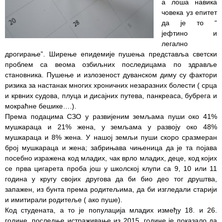
а лоша навика
човека уз епитет
Служба
да је то “
стоматолошке
јефтино и
здравствене
легално
заштите
дрогирање”. Ширење епидемије пушења представља светски
проблем са веома озбиљних последицама по здравље
Служба за
становника. Пушење и излозеност дуванском диму су фактори
специјалистичко
ризика за настанак многих хроничних незаразних болести ( срца
консултативну
и крвних судова, плуца и дисајних путева, панкреаса, бубрега и
делатност
мокраћне бешике….).
Према подацима СЗО у развијеним земљама пуши око 41%
Служба за
мушкараца и 21% жена, у земљама у развоју око 48%
унапређење
мушкараца и 8% жена. У нашој земљи пуши скоро сразмеран
и очување
број мушкараца и жена; забрињава чињеница да је та појава
здравља
посебно изражена код младих, чак врло младих, деце, код којих
се прва цигарета проба још у школској клупи са 9, 10 или 11
Служба за
година у кругу својих другова да би био део тог друштва,
медицинску
запажен, из бунта према родитељима, да би изгледали старији
дијагностику
и имитирали родитеље ( ако пуше).
Код студената, а то је популација младих између 18. и 26.
Стационар
године, последње истраживање из 2015. године је показало да