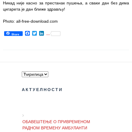
здравствене
Никад није касно за престанак пушења, а сваки дан без дима
заштите
цигарета је дан ближе здрављу!
Документа
Photo: all-free-download.com
ДОКУМЕНТА
Facebook
Twitter
LinkedIn
...
Share
ЗА
ЗАПОСЛЕНЕ
ОГЛАСИ И
КОНКУРСИ
Огласи и
Конкурси
– 2024
АКТУЕЛНОСТИ
Огласи и
Конкурси
– Архива
ОБАВЕШТЕЊЕ О ПРИВРЕМЕНОМ
ЗА
РАДНОМ ВРЕМЕНУ АМБУЛАНТИ
ПАЦИЈЕНТЕ