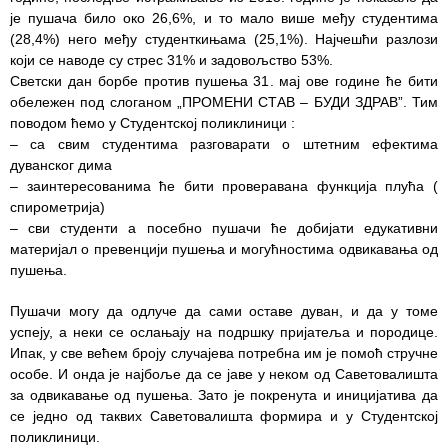
је пушача било око 26,6%, и то мало више међу студентима
Служба
(28,4%) него међу студенткињама (25,1%). Најчешћи разлози
социјалне
који се наводе су стрес 31% и задовољство 53%.
медицине са
Светски дан борбе против пушења 31. мај ове године ће бити
информатиком
обележен под слоганом „ПРОМЕНИ СТАВ – БУДИ ЗДРАВ”. Тим
поводом ћемо у Студентској поликлиници :
Служба за
– са свим студентима разговарати о штетним ефектима
правне,
дуванског дима
економско-
– заинтересованима ће бити проверавана функција плућа (
финансијске,
спирометрија)
техничке и
– сви студенти а посебно пушачи ће добијати едукативни
друге сличне
материјал о превенцији пушења и могућностима одвикавања од
послове
пушења.
Информатор
Пушачи могу да одлуче да сами оставе дуван, и да у томе
успеју, а неки се ослањају на подршку пријатеља и породице.
Финансије
Ипак, у све већем броју случајева потребна им је помоћ стручне
/ јавне
особе. И онда је најбоље да се јаве у неком од Саветовалишта
набавке
за одвикавање од пушења. Зато је покренута и иницијатива да
се једно од таквих Саветовалишта формира и у Студентској
Квалитет
поликлиници.