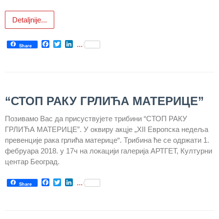
здравствене
заштите
Detaljnije...
Документа
Facebook
Twitter
LinkedIn
...
Share
ДОКУМЕНТА
ЗА
ЗАПОСЛЕНЕ
ОГЛАСИ И
“СТОП РАКУ ГРЛИЋА МАТЕРИЦЕ”
КОНКУРСИ
Позивамо Вас да присуствујете трибини “СТОП РАКУ
Огласи и
ГРЛИЋА МАТЕРИЦЕ”. У оквиру акцје „XII Европска недеља
Конкурси
превенције рака грлића материце“. Трибина ће се одржати 1.
– 2024
фебруара 2018. у 17ч на локацији галерија АРТГЕТ, Културни
центар Београд.
Огласи и
Конкурси
Facebook
Twitter
LinkedIn
...
Share
– Архива
ЗА
ПАЦИЈЕНТЕ