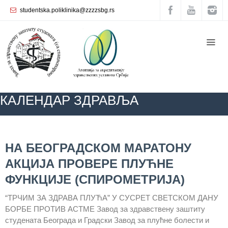
studentska.poliklinika@zzzzsbg.rs
Почетна
O
нама
Унутрашња
КАЛЕНДАР ЗДРАВЉА
организација
Руководство
Завода
ZZZZS Beograd
БЛОГ
КАЛЕНДАР ЗДРАВЉА
АКТУЕЛНОСТИ
НА БЕОГРАДСКОМ МАРАТОНУ
Служба
АКЦИЈА ПРОВЕРЕ ПЛУЋНЕ
опште
медицине
ФУНКЦИЈЕ (СПИРОМЕТРИЈА)
Служба за
“ТРЧИМ ЗА ЗДРАВА ПЛУЋА” У СУСРЕТ СВЕТСКОМ ДАНУ
здравствену
БОРБЕ ПРОТИВ АСТМЕ Завод за здравствену заштиту
заштиту
студената Београда и Градски Завод за плућне болести и
жена