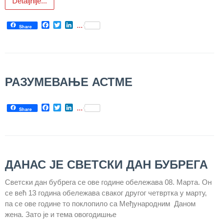
Detaljnije...
Служба
Facebook
Twitter
LinkedIn
социјалне
...
Share
медицине са
информатиком
Служба за
правне,
РАЗУМЕВАЊЕ АСТМЕ
економско-
финансијске,
Facebook
Twitter
LinkedIn
техничке и
...
Share
друге сличне
послове
Информатор
ДАНАС ЈЕ СВЕТСКИ ДАН БУБРЕГА
Финансије
/ јавне
Светски дан бубрега се ове године обележава 08. Марта. Он
набавке
се већ 13 година обележава сваког другог четвртка у марту,
па се ове године то поклопило са Међународним Даном
Квалитет
жена. Зато је и тема овогодишње