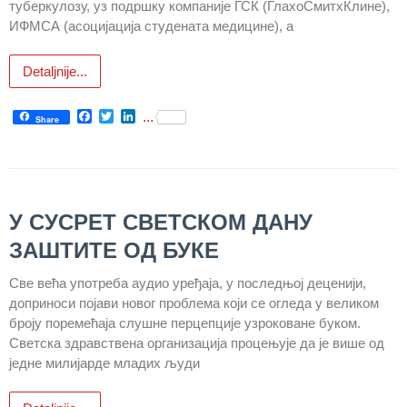
туберкулозу, уз подршку компаније ГСК (ГлаxоСмитхКлине),
ИФМСА (асоцијација студената медицине), а
Служба
стоматолошке
Detaljnije...
здравствене
заштите
Facebook
Twitter
LinkedIn
...
Share
Служба за
специјалистичко
консултативну
делатност
У СУСРЕТ СВЕТСКОМ ДАНУ
Служба за
унапређење
ЗАШТИТЕ ОД БУКЕ
и очување
здравља
Све већа употреба аудио уређаја, у последњој деценији,
доприноси појави новог проблема који се огледа у великом
Служба за
броју поремећаја слушне перцепције узроковане буком.
медицинску
Светска здравствена организација процењује да је више од
дијагностику
једне милијарде младих људи
Стационар