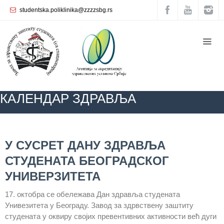
studentska.poliklinika@zzzzsbg.rs
Почетна
O
нама
Унутрашња
КАЛЕНДАР ЗДРАВЉА
организација
Руководство
Завода
ZZZZS Beograd
КАЛЕНДАР ЗДРАВЉА
АКТУЕЛНОСТИ
У СУСРЕТ ДАНУ ЗДРАВЉА
Служба
СТУДЕНАТА БЕОГРАДСКОГ
опште
медицине
УНИВЕРЗИТЕТА
Служба за
17. октобра се обележава Дан здравља студената
здравствену
Унивезитета у Београду. Завод за здрвствену заштиту
заштиту
студената у оквиру својих превентивних активности већ дуги
жена