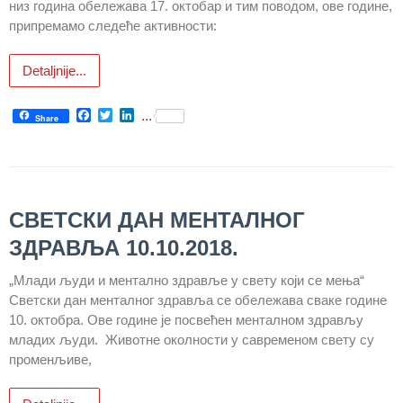
низ година обележава 17. октобар и тим поводом, ове године,
припремамо следеће активности:
Служба
стоматолошке
Detaljnije...
здравствене
заштите
Facebook
Twitter
LinkedIn
...
Share
Служба за
специјалистичко
консултативну
делатност
СВЕТСКИ ДАН МЕНТАЛНОГ
Служба за
унапређење
ЗДРАВЉА 10.10.2018.
и очување
здравља
„Млади људи и ментално здравље у свету који се мења“
Светски дан менталног здравља се обележава сваке године
Служба за
10. октобра. Ове године је посвећен менталном здрављу
медицинску
младих људи. Животне околности у савременом свету су
дијагностику
променљиве,
Стационар