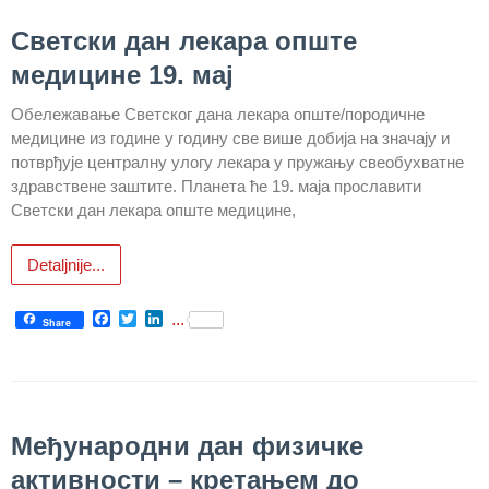
здравствене
заштите
Светски дан лекара опште
медицине 19. мај
Документа
Обележавање Светског дана лекара опште/породичне
ДОКУМЕНТА
медицине из године у годину све више добија на значају и
ЗА
потврђује централну улогу лекара у пружању свеобухватне
ЗАПОСЛЕНЕ
здравствене заштите. Планета ће 19. маја прославити
ОГЛАСИ И
Светски дан лекара опште медицине,
КОНКУРСИ
Detaljnije...
Огласи и
Конкурси
Facebook
Twitter
LinkedIn
...
– 2024
Share
Огласи и
Конкурси
– Архива
Међународни дан физичке
ЗА
активности – кретањем до
ПАЦИЈЕНТЕ