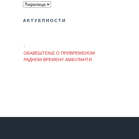
Завода
Приговори
АКТУЕЛНОСТИ
пацијената
УСЛУГЕ
ПИТАЊА И
ОБАВЕШТЕЊЕ О ПРИВРЕМЕНОМ
ОДГОВОРИ
РАДНОМ ВРЕМЕНУ АМБУЛАНТИ
Заштита
права
пацијената
ОБАВЕШТЕЊЕ И ИЗВИЊЕЊЕ ЗБОГ
ПРЕКИДА ТЕЛЕФОНСКИХ ЛИНИЈА
Права и
дужности
пацијената
ОБАВЕШТЕЊЕ о радном времену
Завода током празника
За особе са
инвалидитетом