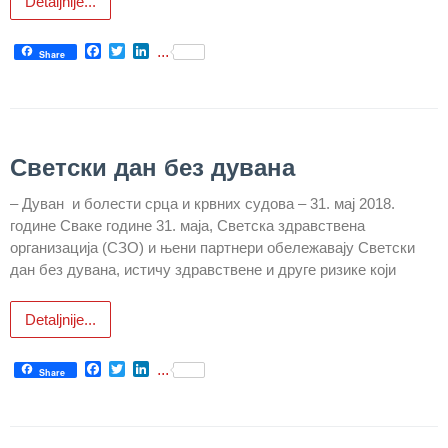
Detaljnije...
Служба
Facebook
Twitter
LinkedIn
социјалне
...
Share
медицине са
информатиком
Служба за
правне,
Светски дан без дувана
економско-
финансијске,
– Дуван и болести срца и крвних судова – 31. мај 2018.
техничке и
године Сваке године 31. маја, Светска здравствена
друге сличне
организација (СЗО) и њени партнери обележавају Светски
послове
дан без дувана, истичу здравствене и друге ризике који
Информатор
Detaljnije...
Финансије
/ јавне
Facebook
Twitter
LinkedIn
...
Share
набавке
Квалитет