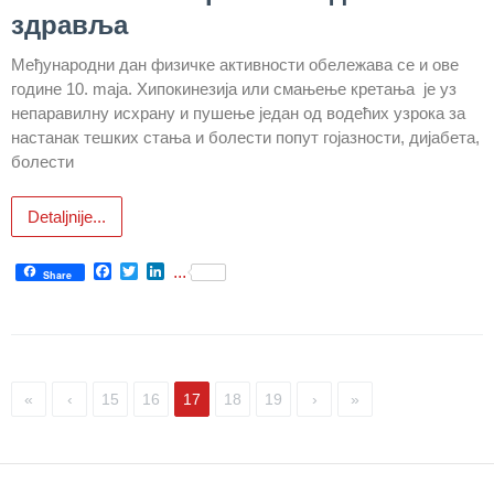
здравља
РАСПОРЕД
Међународни дан физичке активности обележава се и ове
РАДА
ЛЕКАРА
године 10. mаја. Хипокинезија или смањење кретања је уз
непаравилну исхрану и пушење један од водећих узрока за
ЗАКАЗИВАЊЕ
настанак тешких стања и болести попут гојазности, дијабета,
ПРЕГЛЕДА
болести
КВАЛИТЕТ
Detaljnije...
РАДА
Facebook
Twitter
LinkedIn
...
Показатељи
Share
квалитета
Задовољство
запослених
«
‹
15
16
17
18
19
›
»
Задовољство
корисника
Акредитација