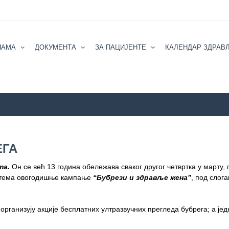
НАМА
ДОКУМЕНТА
ЗА ПАЦИЈЕНТЕ
КАЛЕНДАР ЗДРАВ
ZZZZS Beograd
КАЛЕНДАР ЗДРАВ
ЕГА
та.
Он се већ 13 година обележава сваког другог четвртка у марту, 
 и тема овогодишње кампање
“Бубрези и здравље жена”
, под слог
 организују акције бесплатних ултразвучних прегледа бубрега; а јед