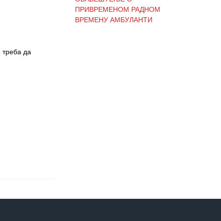
ПРИВРЕМЕНОМ РАДНОМ
ВРЕМЕНУ АМБУЛАНТИ
 треба да
ОБАВЕШТЕЊЕ И
ИЗВИЊЕЊЕ ЗБОГ
ПРЕКИДА ТЕЛЕФОНСКИХ
ЛИНИЈА
ОБАВЕШТЕЊЕ о радном
времену Завода током
празника
ОБАВЕШТЕЊЕ о радном
времену током празника