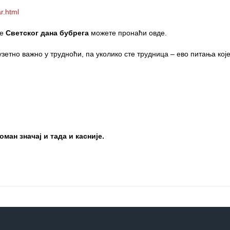
r.html
ње
Светског дана бубрега
можете пронаћи
овде
.
етно важно у трудноћи, па уколико сте трудница – ево питања које
ман значај и тада и касније.