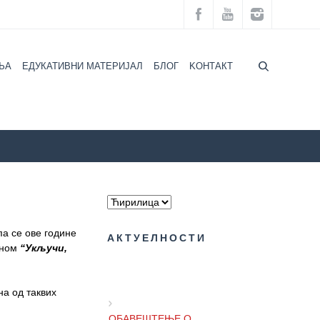
ЉА
ЕДУКАТИВНИ МАТЕРИЈАЛ
БЛОГ
KOНТАКТ
ЉА
АКТУЕЛНОСТИ
ДАНАС ЈЕ СВЕТСКИ ДАН БУБРЕГА
па се ове године
АКТУЕЛНОСТИ
аном
“Укључи,
на од таквих
ОБАВЕШТЕЊЕ О