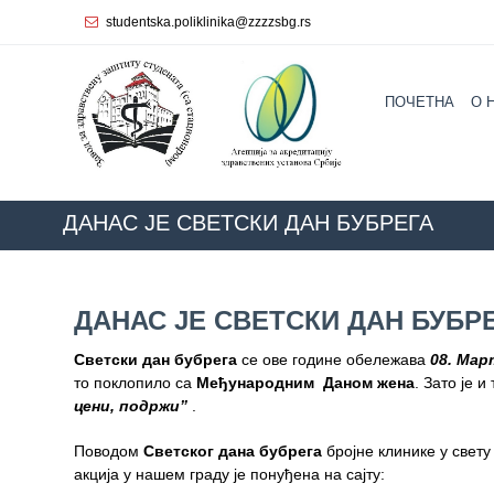
studentska.poliklinika@zzzzsbg.rs
Почетна
ПОЧЕТНА
O 
O
нама
Унутрашња
организација
ДАНАС ЈЕ СВЕТСКИ ДАН БУБРЕГА
Руководство
Завода
ДАНАС ЈЕ СВЕТСКИ ДАН БУБР
Служба
опште
Светски дан бубрега
се ове године обележава
08. Мар
медицине
то поклопило са
Међународним Даном жена
. Зато је
цени, подржи”
.
Служба за
здравствену
Поводом
Светског дана бубрега
бројне клинике у свету
заштиту
акција у нашем граду је понуђена на сајту:
жена