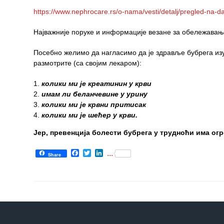
https://www.nephrocare.rs/o-nama/vesti/detalj/pregled-na-da
Служба
стоматолошке
Најважније поруке и информације везане за обележава
здравствене
заштите
Посебно желимо да нагласимо да је здравље бубрега изуз
размотрите (са својим лекаром):
Служба за
специјалистичко
колики ми је креатинин у крви
консултативну
имам ли беланчевине у урину
делатност
колики ми је крвни притисак
колики ми је шећер у крви.
Служба за
Јер, превенција болести бубрега у трудноћи има огро
унапређење
и очување
Facebook
Twitter
LinkedIn
...
здравља
Share
Служба за
медицинску
дијагностику
Стационар