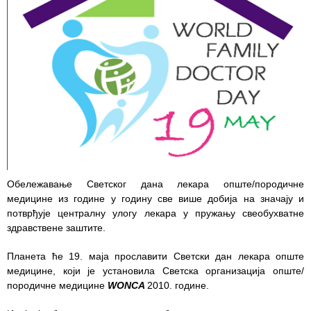
Служба
стоматолошке
здравствене
заштите
Служба за
специјалистичко
консултативну
делатност
Служба за
Обележавање Светског дана лекара опште/породичне
унапређење
медицине из године у годину све више добија на значају и
и очување
потврђује централну улогу лекара у пружању свеобухватне
здравља
здравствене заштите.
Служба за
Планета ће 19. маја прославити Светски дан лекара опште
медицинску
медицине, који је установила Светска организација опште/
дијагностику
породичне медицине
WONCA
2010. године.
Стационар