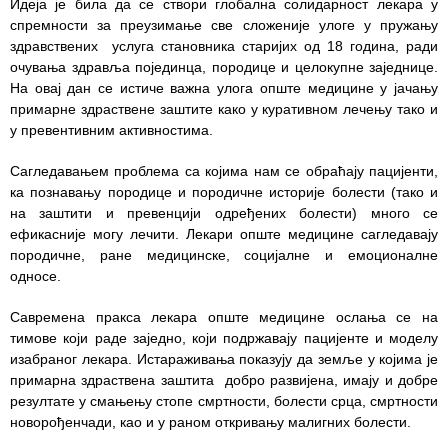
Идеја је била да се створи глобална солидарност лекара у
спремности за преузимање све сложеније улоге у пружању
Служба
здравствених услуга становника старијих од 18 година, ради
социјалне
очувања здравља појединца, породице и целокупне заједнице.
медицине са
На овај дан се истиче важна улога опште медицине у јачању
информатиком
примарне здраствене заштите како у куративном лечењу тако и
у превентивним активностима.
Служба за
правне,
Сагледавањем проблема са којима нам се обраћају пацијенти,
економско-
ка познавању породице и породичне историје болести (тако и
финансијске,
на заштити и превенцији одређених болести) много се
техничке и
ефикасније могу лечити. Лекари опште медицине сагледавају
друге сличне
породичне, ране медицинске, социјалне и емоционалне
послове
односе.
Информатор
Савремена пракса лекара опште медицине ослања се на
тимове који раде заједно, који подржавају пацијенте и моделу
Финансије
изабраног лекара. Истараживања показују да земље у којима је
/ јавне
примарна здраствена заштита добро развијена, имају и добре
набавке
резултате у смањењу стопе смртности, болести срца, смртности
новорођенчади, као и у раном откривању малигних болести.
Квалитет