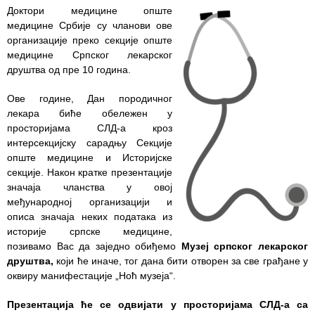
здравствене
Доктори медицине опште
заштите
медицине Србије су чланови ове
организације преко секције опште
Документа
медицине Српског лекарског
друштва од пре 10 година.
ДОКУМЕНТА
ЗА
Ове године, Дан породичног
ЗАПОСЛЕНЕ
лекара биће обележен у
просторијама СЛД-а кроз
ОГЛАСИ И
интерсекцијску сарадњу Секције
КОНКУРСИ
опште медицине и Историјске
секције. Након кратке презентације
Огласи и
значаја чланства у овој
Конкурси
међународној организацији и
– 2024
описа значаја неких података из
историје српске медицине,
Огласи и
позивамо Вас да заједно обиђемо
Музеј српског лекарског
Конкурси
друштва,
који ће иначе, тог дана бити отворен за све грађане у
– Архива
оквиру манифестације „Ноћ музеја“.
ЗА
Презентација ће се одвијати у просторијама СЛД-а са
ПАЦИЈЕНТЕ