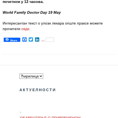
почетком у 12 часова.
РАСПОРЕД
World Family Doctor Day 19 May
РАДА
ЛЕКАРА
Интересантан текст о улози лекара опште праксе можете
прочитати
овде.
ЗАКАЗИВАЊЕ
ПРЕГЛЕДА
Facebook
Twitter
LinkedIn
...
Share
КВАЛИТЕТ
РАДА
Показатељи
квалитета
Задовољство
запослених
АКТУЕЛНОСТИ
Задовољство
корисника
Акредитација
ОБАВЕШТЕЊЕ О ПРИВРЕМЕНОМ