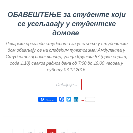
Показатељи
ОБАВЕШТЕЊЕ за студенте који
квалитета
се усељавају у студентске
Задовољство
домове
запослених
Лекарски прегледи студената за усељење у студентски
Задовољство
дом обављају се на следећим пунктовима: Амбуланта у
корисника
Студентској поликлиници, улица Крунска 57 (први спрат,
Акредитација
соба 1.10) сваког радног дана од 7:00 до 19:00 часова у
Завода
суботу 03.12.2016.
Приговори
пацијената
Detaljnije...
УСЛУГЕ
Facebook
Twitter
LinkedIn
...
Share
ПИТАЊА И
ОДГОВОРИ
Заштита
права