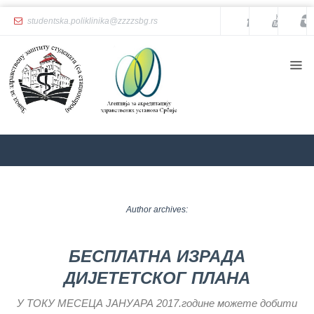
studentska.poliklinika@zzzzsbg.rs
Почетна
O
нама
Унутрашња
организација
Руководство
Завода
ZZZZS Beograd
Archives
Служба
опште
Author archives:
медицине
Служба за
БЕСПЛАТНА ИЗРАДА
здравствену
заштиту
ДИЈЕТЕТСКОГ ПЛАНА
жена
У ТОКУ МЕСЕЦА ЈАНУАРА 2017.године можете добити
Служба