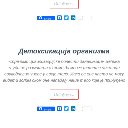
Detaljnije...
ОГЛАСИ И
КОНКУРСИ
Facebook
Twitter
LinkedIn
...
Share
Огласи и
Конкурси
– 2024
Огласи и
Детоксикација организма
Конкурси
– Архива
-спречимо цивилизацијске болести данашњице- Већина
људи не размишља о томе да многе штетне честице
ЗА
ПАЦИЈЕНТЕ
свакодневно уносе у своје тело. Иако се оне често не могу
видети голим оком оне нападају наше тело које је принуђено
РАСПОРЕД
РАДА
Detaljnije...
ЛЕКАРА
ЗАКАЗИВАЊЕ
Facebook
Twitter
LinkedIn
...
Share
ПРЕГЛЕДА
КВАЛИТЕТ
РАДА