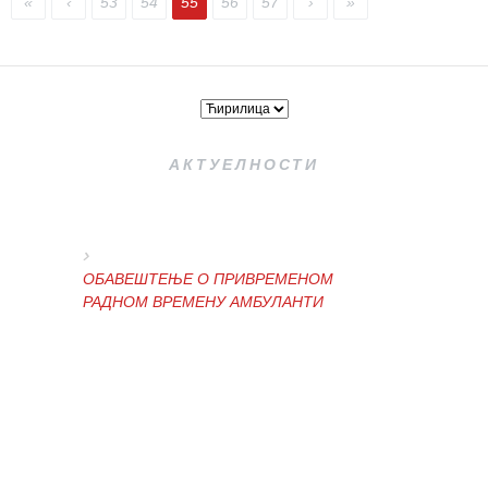
«
‹
53
54
55
56
57
›
»
пацијената
Права и
дужности
пацијената
За особе са
инвалидитетом
АКТУЕЛНОСТИ
Изаберите
лекара
Прегледи
за дом
ОБАВЕШТЕЊЕ О ПРИВРЕМЕНОМ
РАДНОМ ВРЕМЕНУ АМБУЛАНТИ
Систематски
прегледи
Лекарска
ОБАВЕШТЕЊЕ И ИЗВИЊЕЊЕ
уверења
ЗБОГ ПРЕКИДА ТЕЛЕФОНСКИХ
ЛИНИЈА
Календар
здравља