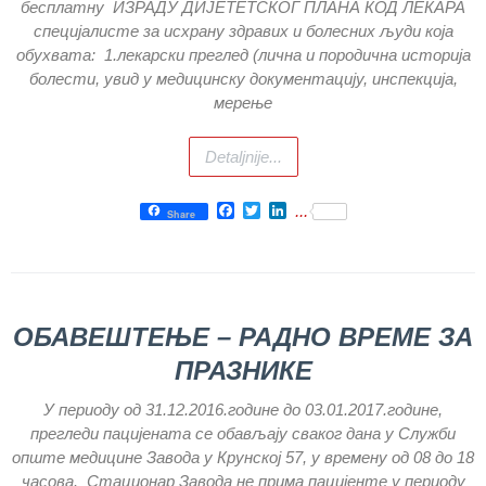
бесплатну ИЗРАДУ ДИЈЕТЕТСКОГ ПЛАНА КОД ЛЕКАРА
стоматолошке
специјалисте за исхрану здравих и болесних људи која
здравствене
заштите
обухвата: 1.лекарски преглед (лична и породична историја
болести, увид у медицинску документацију, инспекција,
Служба за
мерење
специјалистичко
консултативну
делатност
Detaljnije...
Служба за
Facebook
Twitter
LinkedIn
...
унапређење
Share
и очување
здравља
Служба за
медицинску
ОБАВЕШТЕЊЕ – РАДНО ВРЕМЕ ЗА
дијагностику
ПРАЗНИКЕ
Стационар
У периоду од 31.12.2016.године до 03.01.2017.године,
Служба
прегледи пацијената се обављају сваког дана у Служби
социјалне
опште медицине Завода у Крунској 57, у времену од 08 до 18
медицине са
информатиком
часова. Стационар Завода не прима пацијенте у периоду