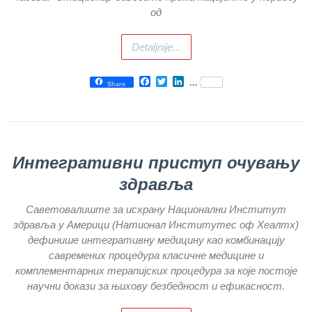
од
Служба за
правне,
економско-
Detaljnije...
финансијске,
техничке и
Facebook
Twitter
LinkedIn
...
друге сличне
Share
послове
Информатор
Финансије
Интегративни приступ очувању
/ јавне
набавке
здравља
Квалитет
Cаветовалиште за исхрану Национални Институт
здравствене
здравља у Америци (Натионал Институтес оф Хеалтх)
заштите
дефинише интегративну медицину као комбинацију
Документа
савремених процедура класичне медицине и
комплементарних терапијских процедура за које постоје
ДОКУМЕНТА
научни докази за њихову безбедност и ефикасност.
ЗА
ЗАПОСЛЕНЕ