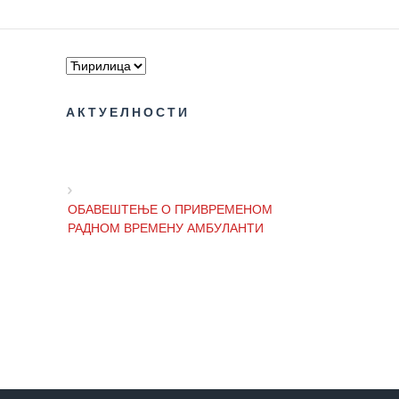
здравствене
заштите
Документа
ДОКУМЕНТА
АКТУЕЛНОСТИ
ЗА
ЗАПОСЛЕНЕ
ОГЛАСИ И
КОНКУРСИ
ОБАВЕШТЕЊЕ О ПРИВРЕМЕНОМ
РАДНОМ ВРЕМЕНУ АМБУЛАНТИ
Огласи и
Конкурси
– 2024
ОБАВЕШТЕЊЕ И ИЗВИЊЕЊЕ ЗБОГ
Огласи и
ПРЕКИДА ТЕЛЕФОНСКИХ ЛИНИЈА
Конкурси
– Архива
ЗА
ОБАВЕШТЕЊЕ о радном времену
ПАЦИЈЕНТЕ