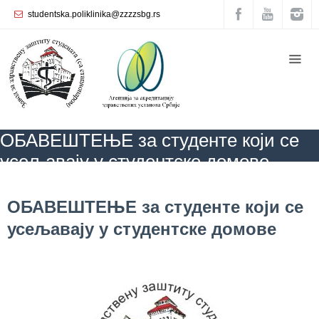
studentska.poliklinika@zzzzsbg.rs
Почетна
O
нама
Унутрашња
ОБАВЕШТЕЊЕ за студенте који се
организација
усељавају у студентске домове
Руководство
Завода
ZZZZS Beograd
АКТУЕЛНОСТИ
ОБАВЕШТЕЊЕ за студенте који се
усељавају у студентске домове
ОБАВЕШТЕЊЕ за студенте који се
Служба
усељавају у студентске домове
опште
медицине
Служба за
здравствену
заштиту
жена