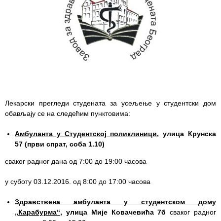
Служба
стоматолошке
здравствене
заштите
Служба за
специјалистичко
консултативну
делатност
Лекарски прегледи студената за усељење у студентски дом
обављају се на следећим пунктовима:
Служба за
унапређење
Амбуланта у Студентској поликлиници
, улица Крунска
и очување
57 (први спрат, соба 1.10)
здравља
сваког радног дана од 7:00 до 19:00 часова
Служба за
у суботу 03.12.2016. од 8:00 до 17:00 часова
медицинску
дијагностику
Здравствена амбуланта у студентском дому
„Карабурма“
,
улица
Мије Ковачевића 7б
сваког радног
Стационар