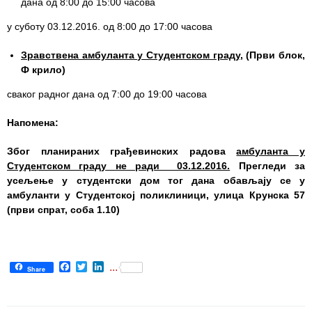
дана од 8:00 до 15:00 часова
Служба
у суботу 03.12.2016. од 8:00 до 17:00 часова
социјалне
медицине са
Зравствена амбуланта у Студентском граду
, (Први блок,
информатиком
Ф крило)
сваког радног дана од 7:00 до 19:00 часова
Служба за
правне,
Напомена:
економско-
финансијске,
Због планираних грађевинских радова
амбуланта у
техничке и
Студентском граду не ради 03.12.2016.
Прегледи за
друге сличне
усељење у студентски дом тог дана обављају се у
послове
амбуланти у Студентској поликлиници, улица Крунска 57
(први спрат, соба 1.10)
Информатор
Финансије
/ јавне
Facebook
Twitter
LinkedIn
...
набавке
Share
Квалитет