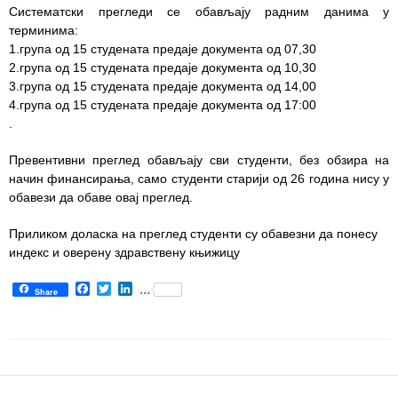
Систематски прегледи се обављају радним данима у
Служба
терминима:
социјалне
1.група од 15 студената предаје документа од 07,30
медицине са
2.група од 15 студената предаје документа од 10,30
информатиком
3.група од 15 студената предаје документа од 14,00
4.група од 15 студената предаје документа од 17:00
Служба за
.
правне,
економско-
Превентивни преглед обављају сви студенти, без обзира на
финансијске,
начин финансирања, само студенти старији од 26 година нису у
техничке и
обавези да обаве овај преглед.
друге сличне
послове
Приликом доласка на преглед студенти су обавезни да понесу
индекс и оверену здравствену књижицу
Информатор
Facebook
Twitter
LinkedIn
...
Share
Финансије
/ јавне
набавке
Квалитет