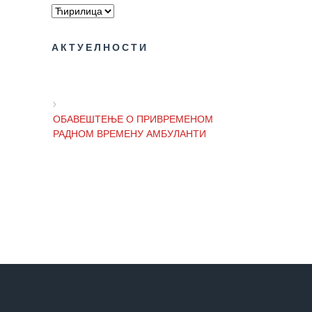
здравствене
заштите
Документа
АКТУЕЛНОСТИ
ДОКУМЕНТА
ЗА
ЗАПОСЛЕНЕ
ОБАВЕШТЕЊЕ О ПРИВРЕМЕНОМ
РАДНОМ ВРЕМЕНУ АМБУЛАНТИ
ОГЛАСИ И
КОНКУРСИ
Огласи и
ОБАВЕШТЕЊЕ И ИЗВИЊЕЊЕ ЗБОГ
Конкурси
ПРЕКИДА ТЕЛЕФОНСКИХ ЛИНИЈА
– 2024
Огласи и
Конкурси
ОБАВЕШТЕЊЕ о радном времену
– Архива
Завода током празника
ЗА
ПАЦИЈЕНТЕ