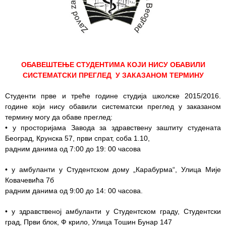
Служба
стоматолошке
здравствене
заштите
ОБАВЕШТЕЊЕ СТУДЕНТИМА КОЈИ НИСУ ОБАВИЛИ
Служба за
СИСТЕМАТСКИ ПРЕГЛЕД У ЗАКАЗАНОМ ТЕРМИНУ
специјалистичко
консултативну
Студенти прве и треће године студија школске 2015/2016.
делатност
године који нису обавили систематски преглед у заказаном
термину могу да обаве преглед:
Служба за
• у просторијама Завода за здравствену заштиту студената
унапређење
Београд, Крунска 57, први спрат, соба 1.10,
и очување
радним данима од 7:00 до 19: 00 часова
здравља
• у амбуланти у Студентском дому „Карабурма“, Улица Мије
Служба за
Ковачевића 7б
медицинску
радним данима од 9:00 до 14: 00 часова.
дијагностику
• у здравственој амбуланти у Студентском граду, Студентски
Стационар
град, Први блок, Ф крило, Улица Тошин Бунар 147