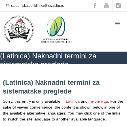
studentska.poliklinika@zzzzsbg.rs
Home
About
us
Internal
(Latinica) Naknadni termini za
organization
sistematske preglede
General
Practice
ZZZZS Beograd
NEWS
(Latinica) Naknadni termini za sistematske
preglede
(Latinica) Naknadni termini za
Department
sistematske preglede
for
Women’s
Sorry, this entry is only available in
Latinica
and
Ћирилица
. For the
Health
sake of viewer convenience, the content is shown below in one of
Service
the available alternative languages. You may click one of the links
to switch the site language to another available language.
Dental
Care