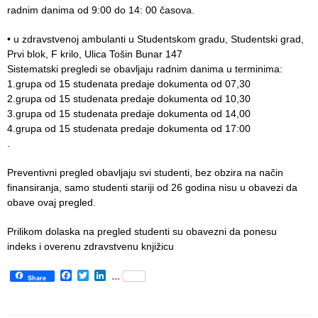
Informatics
radnim danima od 9:00 do 14: 00 časova.
in Health
system
• u zdravstvenoj ambulanti u Studentskom gradu, Studentski grad,
Prvi blok, F krilo, Ulica Tošin Bunar 147
Department
Sistematski pregledi se obavlјaju radnim danima u terminima:
for Legal,
1.grupa od 15 studenata predaje dokumenta od 07,30
Accounting,
2.grupa od 15 studenata predaje dokumenta od 10,30
Technical
3.grupa od 15 studenata predaje dokumenta od 14,00
and other
4.grupa od 15 studenata predaje dokumenta od 17:00
similar
.
activities
Preventivni pregled obavlјaju svi studenti, bez obzira na način
Informer
finansiranja, samo studenti stariji od 26 godina nisu u obavezi da
obave ovaj pregled.
Финансије
/ јавне
Prilikom dolaska na pregled studenti su obavezni da ponesu
набавке
indeks i overenu zdravstvenu knjižicu
Facebook
Twitter
LinkedIn
The
...
Share
quality
of