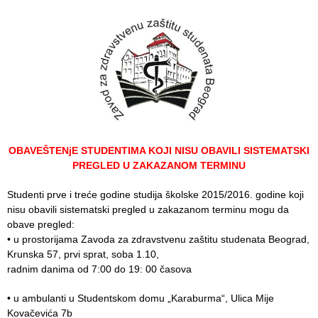
Department
for
Specialist
consultation
Department
for
Healthcare
promotion
OBAVEŠTENјE STUDENTIMA KOJI NISU OBAVILI SISTEMATSKI
and
PREGLED U ZAKAZANOM TERMINU
prevention
Studenti prve i treće godine studija školske 2015/2016. godine koji
Department
nisu obavili sistematski pregled u zakazanom terminu mogu da
for Medical
obave pregled:
diagnostics
• u prostorijama Zavoda za zdravstvenu zaštitu studenata Beograd,
Krunska 57, prvi sprat, soba 1.10,
Stacionar
radnim danima od 7:00 do 19: 00 časova
Department
• u ambulanti u Studentskom domu „Karaburma“, Ulica Mije
of
Kovačevića 7b