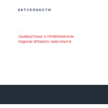
Служба
АКТУЕЛНОСТИ
стоматолошке
здравствене
заштите
Служба за
ОБАВЕШТЕЊЕ О ПРИВРЕМЕНОМ
специјалистичко
РАДНОМ ВРЕМЕНУ АМБУЛАНТИ
консултативну
делатност
Служба за
ОБАВЕШТЕЊЕ И ИЗВИЊЕЊЕ ЗБОГ
унапређење
ПРЕКИДА ТЕЛЕФОНСКИХ ЛИНИЈА
и очување
здравља
ОБАВЕШТЕЊЕ о радном времену
Служба за
Завода током празника
медицинску
дијагностику
Стационар
ОБАВЕШТЕЊЕ о радном времену