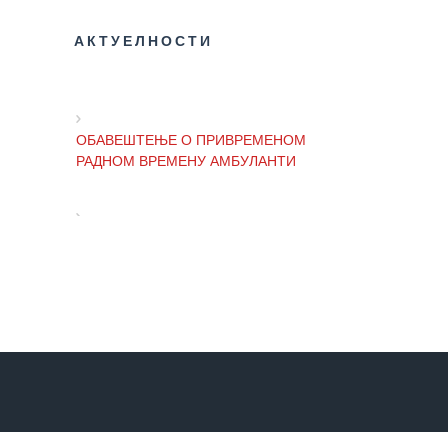
Служба
АКТУЕЛНОСТИ
стоматолошке
здравствене
заштите
ОБАВЕШТЕЊЕ О ПРИВРЕМЕНОМ
Служба за
РАДНОМ ВРЕМЕНУ АМБУЛАНТИ
специјалистичко
консултативну
делатност
ОБАВЕШТЕЊЕ И ИЗВИЊЕЊЕ ЗБОГ
Служба за
ПРЕКИДА ТЕЛЕФОНСКИХ ЛИНИЈА
унапређење
и очување
здравља
ОБАВЕШТЕЊЕ о радном времену
Служба за
Завода током празника
медицинску
дијагностику
ОБАВЕШТЕЊЕ о радном времену
Стационар