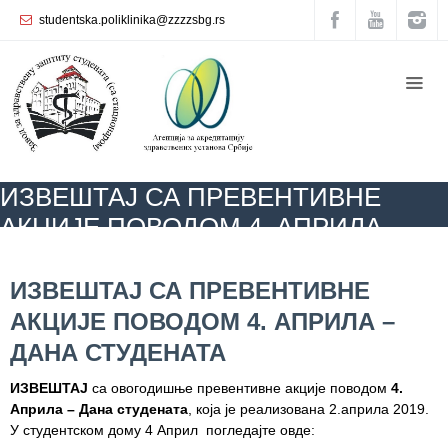
studentska.poliklinika@zzzzsbg.rs
Почетна
O
нама
Унутрашња
ИЗВЕШТАЈ СА ПРЕВЕНТИВНЕ
организација
АКЦИЈЕ ПОВОДОМ 4. АПРИЛА –
Руководство
ДАНА СТУДЕНАТА
Завода
ZZZZS Beograd
АКТУЕЛНОСТИ
ИЗВЕШТАЈ СА ПРЕВЕНТИВНЕ
АКЦИЈЕ ПОВОДОМ 4. АПРИЛА – ДАНА СТУДЕНАТА
ИЗВЕШТАЈ СА ПРЕВЕНТИВНЕ
Служба
АКЦИЈЕ ПОВОДОМ 4. АПРИЛА –
опште
медицине
ДАНА СТУДЕНАТА
Служба за
ИЗВЕШТАЈ
са овогодишње превентивне акције поводом
4.
здравствену
Априла – Дана студената
, која је реализована 2.априла 2019.
заштиту
У студентском дому 4 Април погледајте овде:
жена