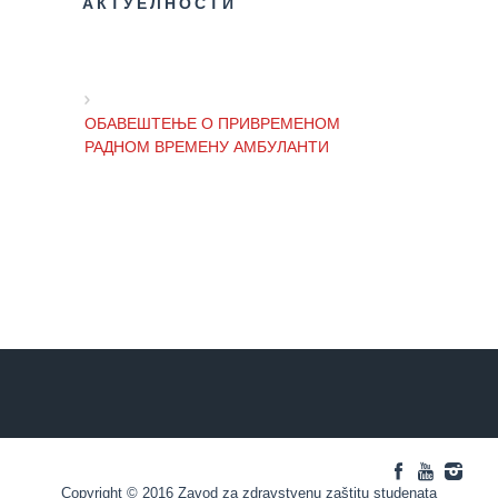
здравствене
АКТУЕЛНОСТИ
заштите
Документа
ДОКУМЕНТА
ОБАВЕШТЕЊЕ О ПРИВРЕМЕНОМ
ЗА
РАДНОМ ВРЕМЕНУ АМБУЛАНТИ
ЗАПОСЛЕНЕ
ОГЛАСИ И
ОБАВЕШТЕЊЕ И ИЗВИЊЕЊЕ ЗБОГ
КОНКУРСИ
ПРЕКИДА ТЕЛЕФОНСКИХ ЛИНИЈА
Огласи и
Конкурси
– 2024
ОБАВЕШТЕЊЕ о радном времену
Завода током празника
Огласи и
Конкурси
– Архива
ОБАВЕШТЕЊЕ о радном времену
ЗА
током празника
ПАЦИЈЕНТЕ
Copyright © 2016 Zavod za zdravstvenu zaštitu studenata