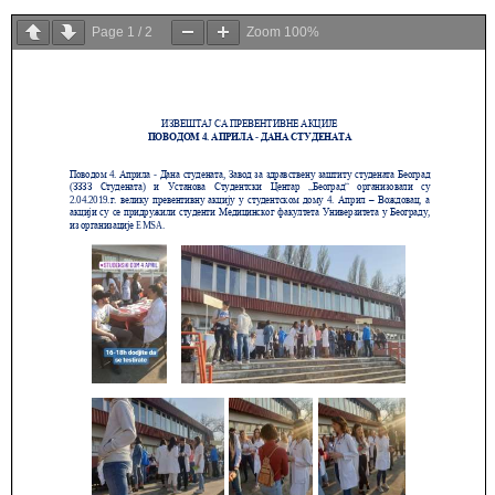
Page
1
/
2
Zoom
100%
Служба
стоматолошке
здравствене
заштите
Служба за
специјалистичко
консултативну
делатност
Служба за
унапређење
и очување
здравља
Служба за
медицинску
дијагностику
Стационар