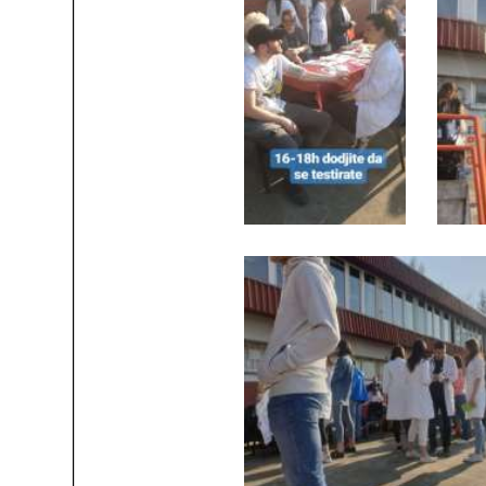
Служба
социјалне
медицине са
информатиком
Служба за
правне,
економско-
финансијске,
техничке и
друге сличне
послове
Информатор
Финансије
/ јавне
набавке
Квалитет