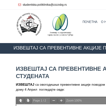
studentska.poliklinika@zzzzsbg.rs
Почетна
ПОЧЕТНА
O 
O
нама
Унутрашња
организација
ИЗВЕШТАЈ СА ПРЕВЕНТИВНЕ АКЦИЈЕ П
Руководство
Завода
ИЗВЕШТАЈ СА ПРЕВЕНТИВНЕ А
Служба
СТУДЕНАТА
опште
медицине
ИЗВЕШТАЈ
са овогодишње превентивне акције поводом
дому 4 Април погледајте овде:
Служба за
здравствену
заштиту
Page
1
/
2
Zoom
100%
жена