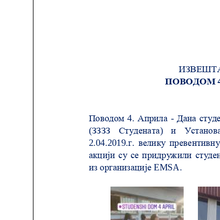
Служба
стоматолошке
здравствене
заштите
Служба за
специјалистичко
консултативну
делатност
Служба за
унапређење
и очување
здравља
Служба за
медицинску
дијагностику
Стационар