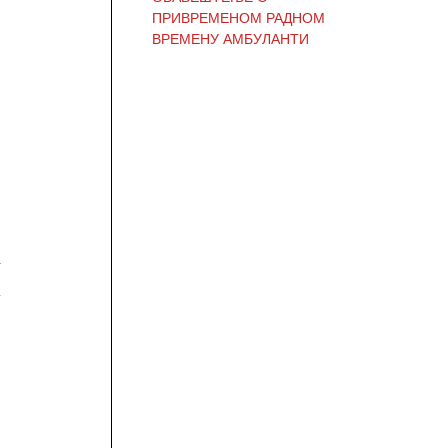
ПРИВРЕМЕНОМ РАДНОМ
ВРЕМЕНУ АМБУЛАНТИ
ОБАВЕШТЕЊЕ И
ИЗВИЊЕЊЕ ЗБОГ
ПРЕКИДА ТЕЛЕФОНСКИХ
ЛИНИЈА
ОБАВЕШТЕЊЕ о радном
времену Завода током
празника
ОБАВЕШТЕЊЕ о радном
времену током празника