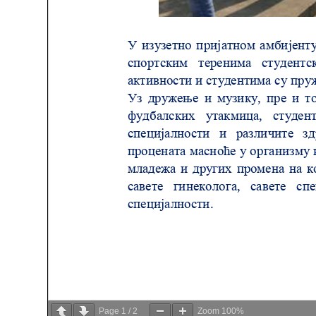
здравствене
заштите
Документа
ДОКУМЕНТА
ЗА
ЗАПОСЛЕНЕ
ОГЛАСИ И
КОНКУРСИ
Огласи и
Конкурси
– 2024
Огласи и
Конкурси
– Архива
ЗА
Page
1
/
2
Zoom
100%
ПАЦИЈЕНТЕ