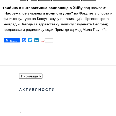
трибина и интерактивна радионица о ХИВу
под називом:
Служба
„Наоружај се знањем и воли сигурно“
на Факултету спорта и
социјалне
физичке културе на Кошутњаку, у организацији Црвеног крста
медицине са
Београд и Завода за здравствену заштиту студената Београд;
информатиком
предавање и радионицу води Прим др сц мед Мила Паунић.
Служба за
Facebook
Twitter
LinkedIn
...
правне,
Share
економско-
финансијске,
техничке и
друге сличне
послове
Информатор
Финансије
АКТУЕЛНОСТИ
/ јавне
набавке
Квалитет