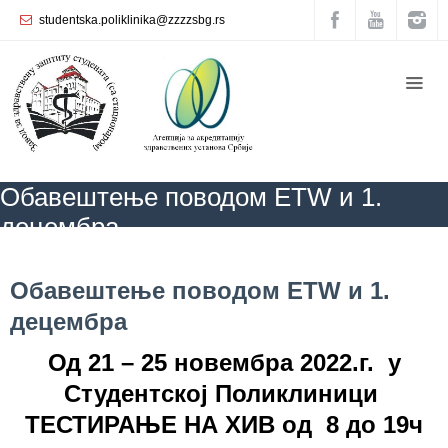
studentska.poliklinika@zzzzsbg.rs
Почетна
O
нама
Унутрашња
Обавештење поводом ЕТW и 1.
организација
децембра
Руководство
Завода
ZZZZS Beograd
КАЛЕНДАР ЗДРАВЉА
АКТУЕЛНОСТИ
Обавештење поводом ЕТW и 1. децембра
Обавештење поводом ЕТW и 1.
Служба
децембра
опште
медицине
Од 21 – 25 новембра 2022.г. у
Служба за
Студентској Поликлиници
здравствену
ТЕСТИРАЊЕ НА ХИВ од 8 до 19ч
заштиту
жена