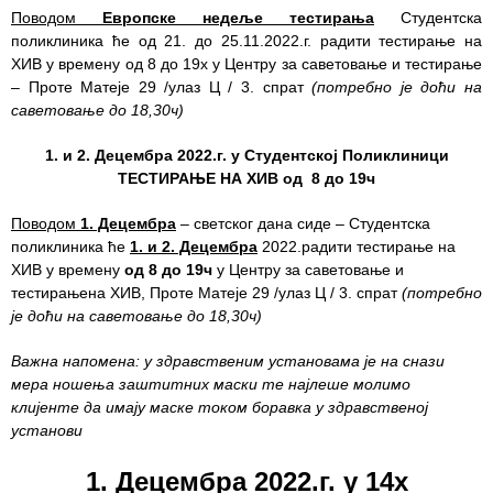
Поводом
Европске недеље тестирања
Студентска
Служба
поликлиника ће од 21. до 25.11.2022.г. радити тестирање на
стоматолошке
ХИВ у времену од 8 до 19х у Центру за саветовање и тестирање
здравствене
– Проте Матеје 29 /улаз Ц / 3. спрат
(потребно је доћи на
заштите
саветовање до 18,30ч)
1. и 2. Децембра 2022.г. у Студентској Поликлиници
Служба за
ТЕСТИРАЊЕ НА ХИВ од 8 до 19
ч
специјалистичко
консултативну
Поводом
1. Децембра
– светског дана сиде – Студентска
делатност
поликлиника ће
1. и 2. Децембра
2022.радити тестирање на
ХИВ у времену
од 8 до 19
ч
у Центру за саветовање и
Служба за
тестирањена ХИВ, Проте Матеје 29 /улаз Ц / 3. спрат
(потребно
унапређење
је доћи на саветовање до 18,30
ч
)
и очување
здравља
Важна напомена: у здравственим установама је на снази
мера ношења заштитних маски те најлеше молимо
Служба за
клијенте да имају маске током боравка у здравственој
медицинску
установи
дијагностику
1. Децембра 2022.г. у 14х
Стационар